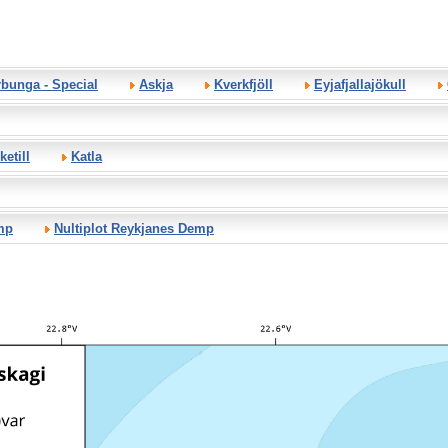
bunga - Special
Askja
Kverkfjöll
Eyjafjallajökull
ketill
Katla
mp
Nultiplot Reykjanes Demp