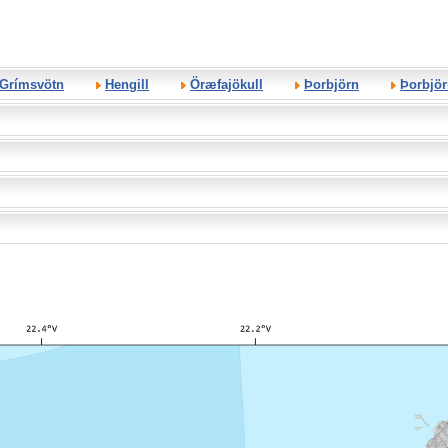
Grímsvötn
Hengill
Öræfajökull
Þorbjörn
Þorbjör