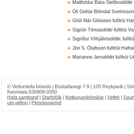
Matthildur Bára Stefánsdóttir 
Óli Grétar Blöndal Sveinsson 
Gísli Már Gíslason fulltrúi Há
Sigrún Tómasdóttir fulltrúi Va
Sigríður Vilhjálmsdóttir, full
Jón S. Ólafsson fulltrúi Haf
Marianne Jensdóttir fulltrúi 
© Veðurstofa Íslands | Bústaðavegi 7-9 | 105 Reykjavík | Sí
Kennitala 630908-0350
Hafa samband
|
Starfsfólk
|
Notkunarskilmálar
|
Veftré
|
Spur
um vefinn
|
Persónuvernd