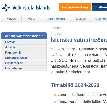
Reykjanesskagi
gottved
Forsíða
Veður
Jarðhræringar
Vatnafar
Ofanflóð
Forsíða
>
Hlusta
Íslenska vatnafræðinefndin
Íslenska vatnafræðin
Forsíða
Atburðir
Hlutverk Íslensku vatnafræðinefn
Rannsóknir
sviði vatnafræði innan vébanda
Samstarfsaðilar
UNESCO. Nefndin er skipuð af m
Fundargerðir
háskólaráðherra. Veðurstofa Íslan
Um nefndina
vatnafræðinefndarinnar.
Tímabilið 2024-2028
Jórunn Harðardóttir fulltrúi V
Tinna Þórarinsdóttir fulltrúi Ve