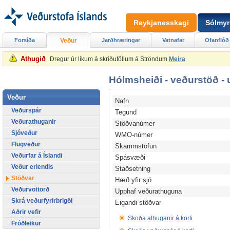
Reykjanesskagi
Sólmyr
Forsíða
Veður
Jarðhræringar
Vatnafar
Ofanflóð
Athugið
Dregur úr líkum á skriðuföllum á Ströndum
Meira
Hólmsheiði - veðurstöð -
Veður
Nafn
Veðurspár
Tegund
Veðurathuganir
Stöðvanúmer
Sjóveður
WMO-númer
Flugveður
Skammstöfun
Veðurfar á Íslandi
Spásvæði
Veður erlendis
Staðsetning
Stöðvar
Hæð yfir sjó
Veðurvottorð
Upphaf veðurathuguna
Skrá veðurfyrirbrigði
Eigandi stöðvar
Aðrir vefir
Skoða athuganir á korti
Fróðleikur