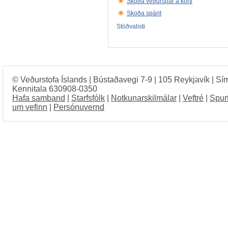
Skoða veðurspár á korti
Skoða spárit
Stöðvalisti
© Veðurstofa Íslands | Bústaðavegi 7-9 | 105 Reykjavík | Sí
Kennitala 630908-0350
Hafa samband
|
Starfsfólk
|
Notkunarskilmálar
|
Veftré
|
Spur
um vefinn
|
Persónuvernd