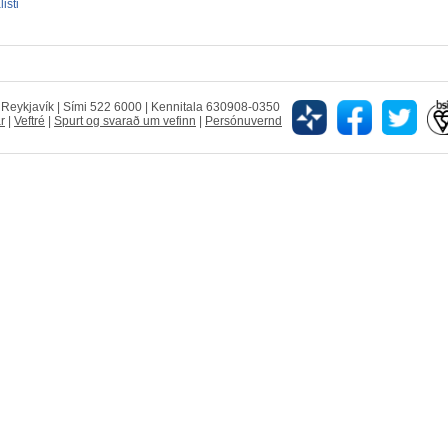
isti
5 Reykjavík | Sími 522 6000 | Kennitala 630908-0350
r
|
Veftré
|
Spurt og svarað um vefinn
|
Persónuvernd