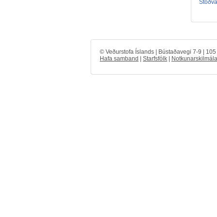
Stöðval
© Veðurstofa Íslands | Bústaðavegi 7-9 | 10
Hafa samband
|
Starfsfólk
|
Notkunarskilmála