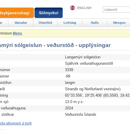
ENGLISH
Reykjanesskagi
Sólmyrkvi
ar
Vatnafar
Ofanflóð
Loftslag
Hafís
Mengun
Ströndum
Meira
mýri sólgeislun - veðurstöð - upplýsingar
Langamýri sólgeislun
d
Sjálfvirk veðurathugunarstöð
anúmer
3339
úmer
-99
stöfun
langm
æði
Strandir og Norðurland vestra(nv)
tning
65°33.556', 19°25.406' (65,5593, 19,42
r sjó
13.0 m.y.s.
 veðurathuguna
2024
i stöðvar
Veðurstofa Íslands
ða athuganir á korti