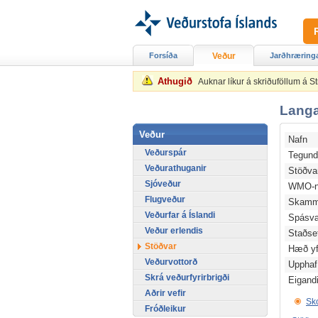
Forsíða
Veður
Jarðhræring
Athugið
Auknar líkur á skriðuföllum á 
Langa
Veður
Nafn
Veðurspár
Tegun
Veðurathuganir
Stöðv
Sjóveður
WMO-n
Flugveður
Skamm
Veðurfar á Íslandi
Spásv
Veður erlendis
Staðse
Stöðvar
Hæð yfi
Veðurvottorð
Upphaf
Skrá veðurfyrirbrigði
Eigand
Aðrir vefir
Sko
Fróðleikur