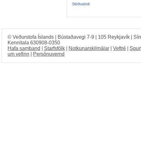
Stöðvalisti
© Veðurstofa Íslands | Bústaðavegi 7-9 | 105 Reykjavík | Sí
Kennitala 630908-0350
Hafa samband
|
Starfsfólk
|
Notkunarskilmálar
|
Veftré
|
Spur
um vefinn
|
Persónuvernd