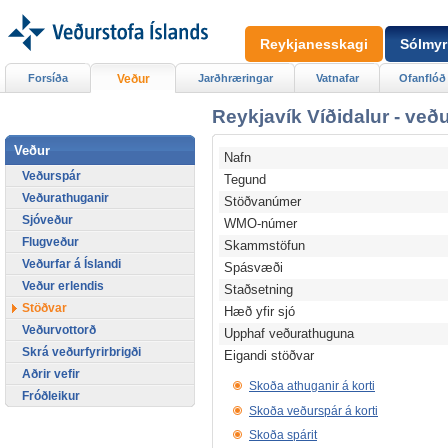
Reykjanesskagi
Sólmyr
Forsíða
Veður
Jarðhræringar
Vatnafar
Ofanflóð
Reykjavík Víðidalur - veð
Veður
Nafn
Veðurspár
Tegund
Veðurathuganir
Stöðvanúmer
Sjóveður
WMO-númer
Flugveður
Skammstöfun
Veðurfar á Íslandi
Spásvæði
Veður erlendis
Staðsetning
Stöðvar
Hæð yfir sjó
Veðurvottorð
Upphaf veðurathuguna
Skrá veðurfyrirbrigði
Eigandi stöðvar
Aðrir vefir
Skoða athuganir á korti
Fróðleikur
Skoða veðurspár á korti
Skoða spárit