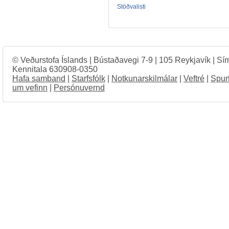
Stöðvalisti
© Veðurstofa Íslands | Bústaðavegi 7-9 | 105 Reykjavík | Sí
Kennitala 630908-0350
Hafa samband
|
Starfsfólk
|
Notkunarskilmálar
|
Veftré
|
Spur
um vefinn
|
Persónuvernd