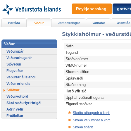
Reykjanesskagi
gottved
Forsíða
Veður
Jarðhræringar
Vatnafar
Ofanflóð
Stykkishólmur - veðurstö
Veður
Nafn
Veðurspár
Tegund
Veðurathuganir
Stöðvanúmer
Sjóveður
WMO-númer
Flugveður
Skammstöfun
Veðurfar á Íslandi
Spásvæði
Veður erlendis
Staðsetning
Stöðvar
Hæð yfir sjó
Veðurvottorð
Upphaf veðurathuguna
Skrá veðurfyrirbrigði
Eigandi stöðvar
Aðrir vefir
Skoða athuganir á korti
Fróðleikur
Skoða veðurspár á korti
Skoða spárit