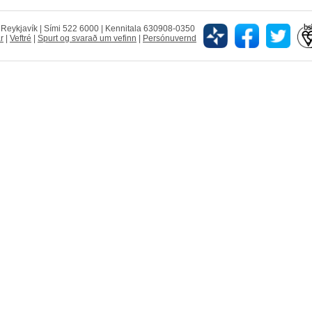
5 Reykjavík | Sími 522 6000 | Kennitala 630908-0350
r
|
Veftré
|
Spurt og svarað um vefinn
|
Persónuvernd