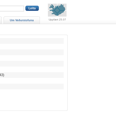
Viðvaranir (engin viðv
Uppfært 25.07
Um Veðurstofuna
43)