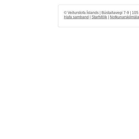
© Veðurstofa Íslands | Bústaðavegi 7-9 | 10
Hafa samband
|
Starfsfólk
|
Notkunarskilmála