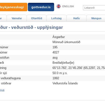
ENGLISH
Reykjanesskagi
gottvedur.is
ar
Vatnafar
Ofanflóð
Loftslag
Hafís
Mengun
ður - veðurstöð - upplýsingar
Ásgarður
d
Mönnuð úrkomustöð
anúmer
195
úmer
4027
stöfun
asg
æði
Breiðafjörður(br)
tning
65°13.782', 21°45.256' (65,2297, 21,75
r sjó
50.0 m.y.s.
 veðurathuguna
1992
i stöðvar
Veðurstofa Íslands
isti