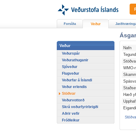
Forsíða
Veður
Jarðhræring
Ásgar
Veður
Nafn
Veðurspár
Tegun
Veðurathuganir
Stöðv
Sjóveður
WMO-n
Flugveður
Skamm
Veðurfar á Íslandi
Spásv
Veður erlendis
Staðse
Stöðvar
Hæð yfi
Veðurvottorð
Upphaf
Skrá veðurfyrirbrigði
Eigand
Aðrir vefir
Stöðval
Fróðleikur