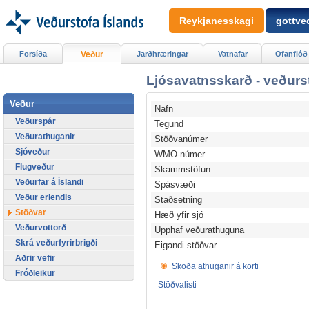
Reykjanesskagi
gottved
Forsíða
Veður
Jarðhræringar
Vatnafar
Ofanflóð
Ljósavatnsskarð - veðurs
Veður
Nafn
Veðurspár
Tegund
Veðurathuganir
Stöðvanúmer
Sjóveður
WMO-númer
Flugveður
Skammstöfun
Veðurfar á Íslandi
Spásvæði
Veður erlendis
Staðsetning
Stöðvar
Hæð yfir sjó
Veðurvottorð
Upphaf veðurathuguna
Skrá veðurfyrirbrigði
Eigandi stöðvar
Aðrir vefir
Skoða athuganir á korti
Fróðleikur
Stöðvalisti