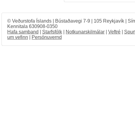
© Veðurstofa Íslands | Bústaðavegi 7-9 | 105 Reykjavík | Sí
Kennitala 630908-0350
Hafa samband
|
Starfsfólk
|
Notkunarskilmálar
|
Veftré
|
Spur
um vefinn
|
Persónuvernd