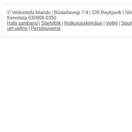
© Veðurstofa Íslands | Bústaðavegi 7-9 | 105 Reykjavík | Sí
Kennitala 630908-0350
Hafa samband
|
Starfsfólk
|
Notkunarskilmálar
|
Veftré
|
Spur
um vefinn
|
Persónuvernd