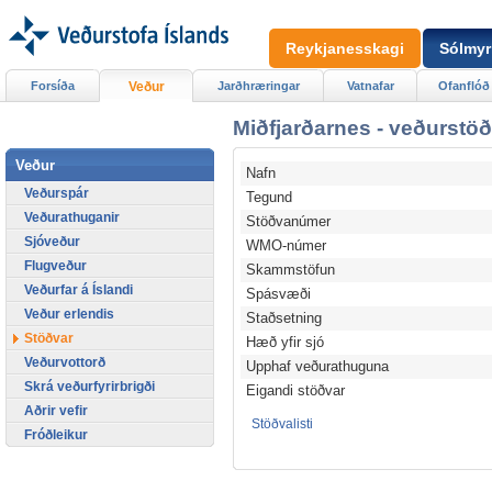
Reykjanesskagi
Sólmyr
Forsíða
Veður
Jarðhræringar
Vatnafar
Ofanflóð
Miðfjarðarnes - veðurstöð
Veður
Nafn
Veðurspár
Tegund
Veðurathuganir
Stöðvanúmer
Sjóveður
WMO-númer
Flugveður
Skammstöfun
Veðurfar á Íslandi
Spásvæði
Veður erlendis
Staðsetning
Stöðvar
Hæð yfir sjó
Veðurvottorð
Upphaf veðurathuguna
Skrá veðurfyrirbrigði
Eigandi stöðvar
Aðrir vefir
Stöðvalisti
Fróðleikur