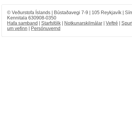
© Veðurstofa Íslands | Bústaðavegi 7-9 | 105 Reykjavík | Sí
Kennitala 630908-0350
Hafa samband
|
Starfsfólk
|
Notkunarskilmálar
|
Veftré
|
Spur
um vefinn
|
Persónuvernd