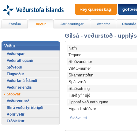
Reykjanesskagi
gottved
Forsíða
Veður
Jarðhræringar
Vatnafar
Ofanflóð
Gilsá - veðurstöð - upplý
Veður
Nafn
Veðurspár
Tegund
Veðurathuganir
Stöðvanúmer
Sjóveður
WMO-númer
Flugveður
Skammstöfun
Veðurfar á Íslandi
Spásvæði
Veður erlendis
Staðsetning
Stöðvar
Hæð yfir sjó
Veðurvottorð
Upphaf veðurathuguna
Skrá veðurfyrirbrigði
Eigandi stöðvar
Aðrir vefir
Stöðvalisti
Fróðleikur