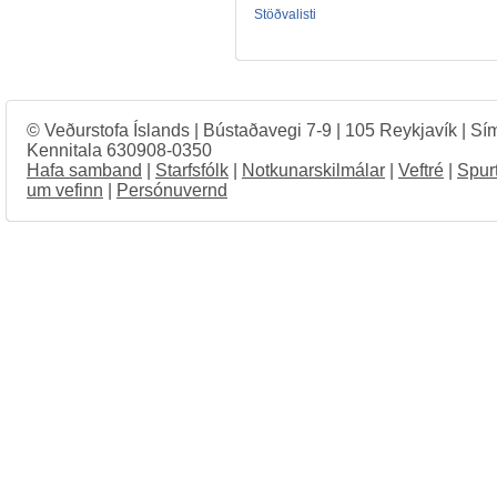
Stöðvalisti
© Veðurstofa Íslands | Bústaðavegi 7-9 | 105 Reykjavík | Sí
Kennitala 630908-0350
Hafa samband
|
Starfsfólk
|
Notkunarskilmálar
|
Veftré
|
Spur
um vefinn
|
Persónuvernd