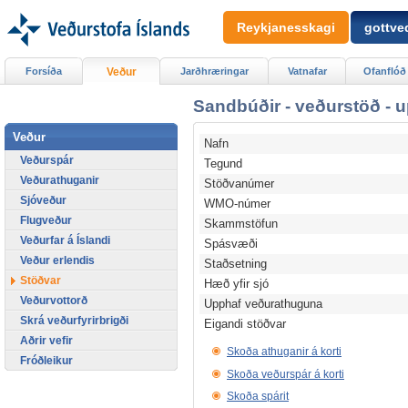
Reykjanesskagi
gottved
Forsíða
Veður
Jarðhræringar
Vatnafar
Ofanflóð
Sandbúðir - veðurstöð - 
Veður
Nafn
Veðurspár
Tegund
Veðurathuganir
Stöðvanúmer
Sjóveður
WMO-númer
Flugveður
Skammstöfun
Veðurfar á Íslandi
Spásvæði
Veður erlendis
Staðsetning
Stöðvar
Hæð yfir sjó
Veðurvottorð
Upphaf veðurathuguna
Skrá veðurfyrirbrigði
Eigandi stöðvar
Aðrir vefir
Skoða athuganir á korti
Fróðleikur
Skoða veðurspár á korti
Skoða spárit