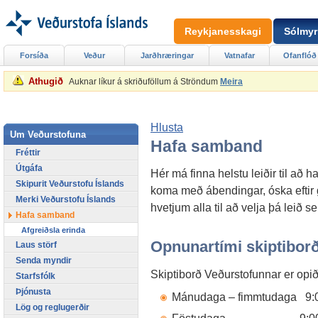
Reykjanesskagi
Sólmyr
Forsíða
Veður
Jarðhræringar
Vatnafar
Ofanflóð
Athugið
Auknar líkur á skriðuföllum á Ströndum
Meira
Hlusta
Um Veðurstofuna
Hafa samband
Fréttir
Útgáfa
Hér má finna helstu leiðir til að
Skipurit Veðurstofu Íslands
koma með ábendingar, óska eftir 
Merki Veðurstofu Íslands
hvetjum alla til að velja þá leið sem
Hafa samband
Afgreiðsla erinda
Opnunartími skiptibor
Laus störf
Senda myndir
Skiptiborð Veðurstofunnar er opið
Starfsfólk
Þjónusta
Mánudaga – fimmtudaga 9:
Lög og reglugerðir