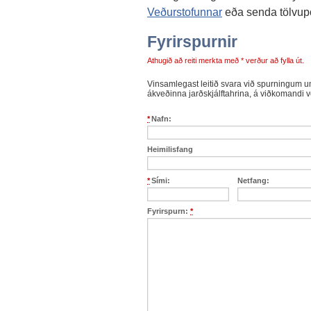
Veðurstofunnar
eða senda tölvup
Fyrirspurnir
Athugið að reiti merkta með * verður að fylla út.
Vinsamlegast leitið svara við spurningum um
ákveðinna jarðskjálftahrina, á viðkomandi 
*
Nafn:
Heimilisfang
*
Sími:
Netfang:
Fyrirspurn:
*