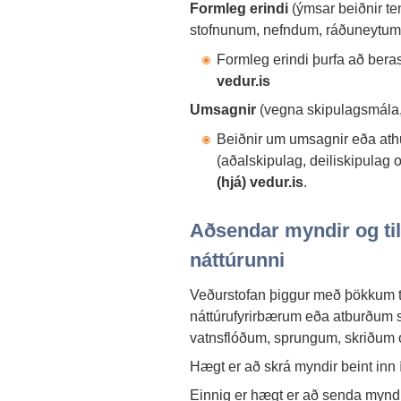
Formleg erindi
(ýmsar beiðnir ten
stofnunum, nefndum, ráðuneytum
Formleg erindi þurfa að bera
vedur.is
Umsagnir
(vegna skipulagsmála
Beiðnir um umsagnir eða ath
(aðalskipulag, deiliskipulag o
(hjá) vedur.is
.
Aðsendar myndir og til
náttúrunni
Veðurstofan þiggur með þökkum t
náttúrufyrirbærum eða atburðum s
vatnsflóðum, sprungum, skriðum o
Hægt er að skrá myndir beint inn 
Einnig er hægt er að senda myn