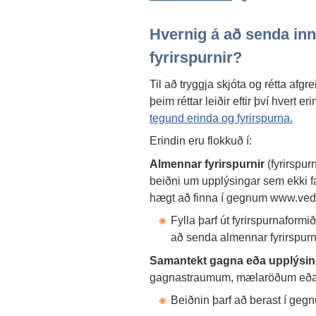
Hvernig á að senda inn
fyrirspurnir?
Til að tryggja skjóta og rétta afgr
þeim réttar leiðir eftir því hvert er
tegund erinda og fyrirspurna.
Erindin eru flokkuð í:
Almennar fyrirspurnir
(fyrirspu
beiðni um upplýsingar sem ekki fa
hægt að finna í gegnum www.vedu
Fylla þarf út fyrirspurnaform
að senda almennar fyrirspur
Samantekt gagna eða upplýsin
gagnastraumum, mælaröðum eða
Beiðnin þarf að berast í geg