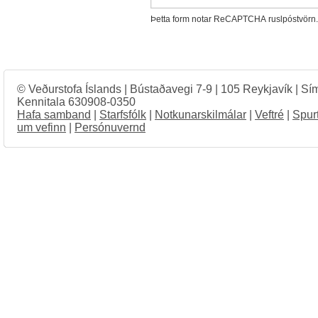
Þetta form notar ReCAPTCHA ruslpóstvörn.
© Veðurstofa Íslands | Bústaðavegi 7-9 | 105 Reykjavík | Sí
Kennitala 630908-0350
Hafa samband
|
Starfsfólk
|
Notkunarskilmálar
|
Veftré
|
Spur
um vefinn
|
Persónuvernd