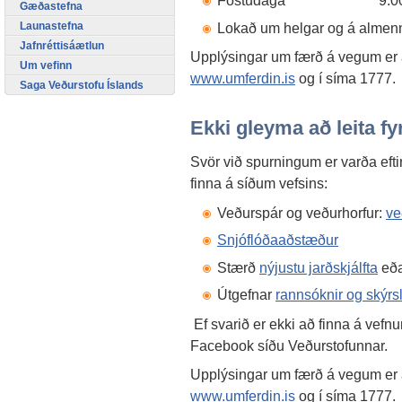
Föstudaga 9:00-1
Gæðastefna
Launastefna
Lokað um helgar og á almen
Jafnréttisáætlun
Upplýsingar um færð á vegum er 
Um vefinn
www.umferdin.is
og í síma 1777.
Saga Veðurstofu Íslands
Ekki gleyma að leita fy
Svör við spurningum er varða efti
finna á síðum vefsins:
Veðurspár og veðurhorfur:
ve
Snjóflóðaaðstæður
Stærð
nýjustu jarðskjálfta
eða
Útgefnar
rannsóknir og skýrs
Ef svarið er ekki að finna á vef
Facebook síðu Veðurstofunnar.
Upplýsingar um færð á vegum er 
www.umferdin.is
og í síma 1777.