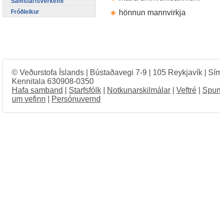
Samstarfsverkefni
hönnun mannvirkja
Fróðleikur
© Veðurstofa Íslands | Bústaðavegi 7-9 | 105 Reykjavík | Sí
Kennitala 630908-0350
Hafa samband
|
Starfsfólk
|
Notkunarskilmálar
|
Veftré
|
Spur
um vefinn
|
Persónuvernd