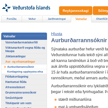
Reykjanesskagi
Sólmy
Forsíða
Veður
Jarðhræringar
Vatnafar
Ofanflóð
Hlusta
Vatnafar
Aurburðarrannsóknir
Vatnshæðarmælakerfið
Vöktunarkerfi vegna flóða og
Sýnataka aurburðar hefur verið fas
hlaupa
Veðurstofunnar hafa tekið sýni allt
Jöklamælingar
að kanna landmótun á boð við brey
Aur- og efnamælingar
auk áhrifa uppistöðulóna vegna v
Aurburðarrannsóknir
15 ár hafa aurburðarrannsóknir í 
Kortlagning uppleystra efna
Flóðakortlagning
rannsóknum, meðal annars aurbu
Hættumat flóða
Aurburðarrannsóknir eru lykilatriði
Afrennsliskort
þegar í rekstri eða fyrirhugaðar. 
Grunnvatnsrannsóknir
Smávirkjanir
stærð miðlunarlóna
Tilskipanir um vatn
mat á umhverfisáhrifum