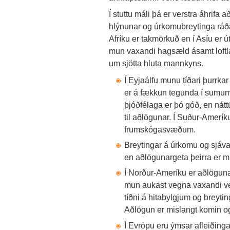
Í stuttu máli þá er verstra áhrifa 
hlýnunar og úrkomubreytinga ráða
Afríku er takmörkuð en í Asíu er ú
mun vaxandi hagsæld ásamt loftl
um sjötta hluta mannkyns.
Í Eyjaálfu munu tíðari þurrka
er á fækkun tegunda í sumum 
þjóðfélaga er þó góð, en nát
til aðlögunar. Í Suður-Amerík
frumskógasvæðum.
Breytingar á úrkomu og sjáv
en aðlögunargeta þeirra er 
Í Norður-Ameríku er aðlögun
mun aukast vegna vaxandi ver
tíðni á hitabylgjum og breyt
Aðlögun er mislangt komin og 
Í Evrópu eru ýmsar afleiðinga