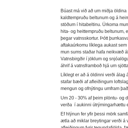
Búast má við að um miðja öldina 
kaldtempruðu beltunum og á hei
stöðum í hitabeltinu. Úrkoma m
hita- og heittempruðu beltunum,
þegar vatnsskortur. Þótt þurrkasv
aftakaúrkomu líklega aukast sem e
mun sums staðar hafa neikvæð áh
Vatnsbirgðir í jöklum og snjóal
áhrif á vatnsframboð hjá um sjött
Líklegt er að á öldinni verði álag
stafar bæði af afleiðingum loftsl
mengun og ofnýtingu umfram það 
Um 20 - 30% af þeim plöntu- og 
verða í aukinni útrýmingarhættu ef 
Ef hlýnun fer yfir þessi mörk sam
ætla að miklar breytingar verði 
afleiðingum fyrir tegundafjölda, 