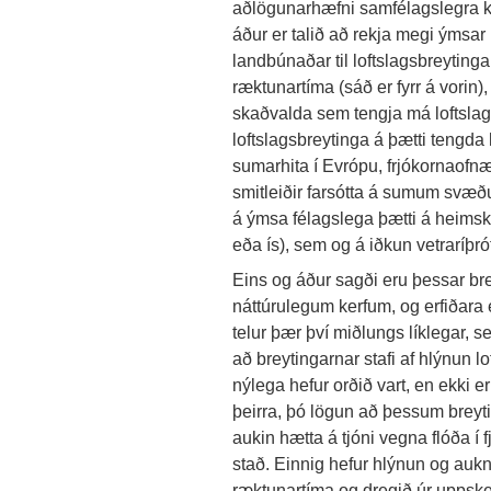
aðlögunarhæfni samfélagslegra ker
áður er talið að rekja megi ýmsar
landbúnaðar til loftslagsbreytinga.
ræktunartíma (sáð er fyrr á vorin)
skaðvalda sem tengja má loftslag
loftslagsbreytinga á þætti tengda
sumarhita í Evrópu, frjókornaofnæ
smitleiðir farsótta á sumum svæð
á ýmsa félagslega þætti á heimsk
eða ís), sem og á iðkun vetraríþró
Eins og áður sagði eru þessar brey
náttúrulegum kerfum, og erfiðara
telur þær því miðlungs líklegar, 
að breytingarnar stafi af hlýnun 
nýlega hefur orðið vart, en ekki e
þeirra, þó lögun að þessum breyt
aukin hætta á tjóni vegna flóða í f
stað. Einnig hefur hlýnun og aukni
ræktunartíma og dregið úr uppsker