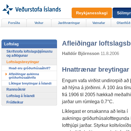
Reykjanesskagi
Sólmyr
Forsíða
Veður
Jarðhræringar
Vatnafar
Ofanflóð
Afleiðingar loftslags
Loftslag
Skrifstofa loftslagsþjónustu
Halldór Björnsson
11.8.2006
og aðlögunar
Loftslagsbreytingar
Hnattrænar breytingar
Hvað eru gróðurhúsaáhrif?
Afleiðingar aukinna
gróðurhúsaáhrifa
Engum vafa virðist undirorpið að 
Líklegar breytingar á Íslandi
að hlýna á jörðinni. Á 100 ára tím
Rannsóknir
frá 1906 til 2005 hækkað meðalhi
Loftslag á Íslandi
jarðar um rúmlega 0.7°C.
Fróðleikur
Líklegast er orsakanna að leita í
aukningu gróðurhúsalofttegunda 
lofthjúpi jarðar. Styrkur koltvíoxí