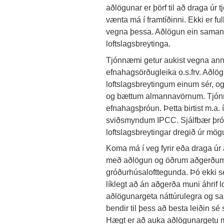
aðlögunar er þörf til að draga úr
vænta má í framtíðinni. Ekki er fu
vegna þessa. Aðlögun ein saman m
loftslagsbreytinga.
Tjónnæmi getur aukist vegna anna
efnahagsörðugleika o.s.frv. Aðlögun
loftslagsbreytingum einum sér, og 
og bættum almannavörnum. Tjónnæ
efnahagsþróun. Þetta birtist m.a.
sviðsmyndum IPCC. Sjálfbær þróu
loftslagsbreytingar dregið úr mögu
Koma má í veg fyrir eða draga úr
með aðlögun og öðrum aðgerðum, 
gróðurhúsalofttegunda. Þó ekki sé 
líklegt að án aðgerða muni áhrif 
aðlögunargeta náttúrulegra og sam
bendir til þess að besta leiðin 
Hægt er að auka aðlögunargetu með