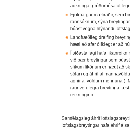
aukningar gróðurhúsaloftteg
Fjölmargar mæliraðir, sem bi
rannsóknum, sýna breytingar
búast vegna hlýnandi loftslag
Landfræðileg dreifing breyti
hætti að afar ólíklegt er að h
Í síðasta lagi hafa líkanreikn
við þær breytingar sem búast
slíkum líkönum er hægt að skil
sólar) og áhrif af mannavöld
agnir af völdum mengunar). 
raunverulegra breytinga fæst
reikninginn.
Samfélagsleg áhrif loftslagsbreytin
loftslagsbreytingar hafa áhrif á 