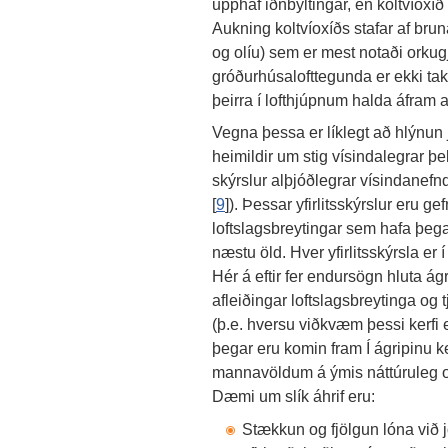
upphaf iðnbyltingar, en koltvíoxí
Aukning koltvíoxíðs stafar af brun
og olíu) sem er mest notaði orku
gróðurhúsalofttegunda er ekki t
þeirra í lofthjúpnum halda áfram 
Vegna þessa er líklegt að hlýnun 
heimildir um stig vísindalegrar 
skýrslur alþjóðlegrar vísindanefn
[
9
]). Þessar yfirlitsskýrslur eru ge
loftslagsbreytingar sem hafa þegar
næstu öld. Hver yfirlitsskýrsla er
Hér á eftir fer endursögn hluta ág
afleiðingar loftslagsbreytinga og
(þ.e. hversu viðkvæm þessi kerfi e
þegar eru komin fram Í ágripinu ke
mannavöldum á ýmis náttúruleg o
Dæmi um slík áhrif eru:
Stækkun og fjölgun lóna við j