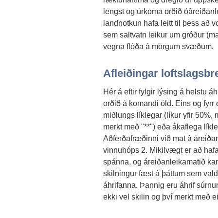
lengst og úrkoma orðið óáreiðanl
landnotkun hafa leitt til þess að 
sem saltvatn leikur um gróður (man
vegna flóða á mörgum svæðum.
Afleiðingar loftslagsb
Hér á eftir fylgir lýsing á helstu á
orðið á komandi öld. Eins og fyrr
miðlungs líklegar (líkur yfir 50%, 
merkt með "**") eða ákaflega líkle
Aðferðafræðinni við mat á áreiðan
vinnuhóps 2. Mikilvægt er að hafa
spánna, og áreiðanleikamatið kann a
skilningur fæst á þáttum sem vald
áhrifanna. Þannig eru áhrif súrn
ekki vel skilin og því merkt með ei