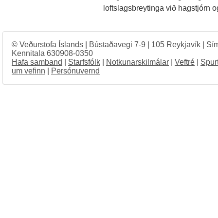
loftslagsbreytinga við hagstjórn o
© Veðurstofa Íslands | Bústaðavegi 7-9 | 105 Reykjavík | Sí
Kennitala 630908-0350
Hafa samband
|
Starfsfólk
|
Notkunarskilmálar
|
Veftré
|
Spur
um vefinn
|
Persónuvernd