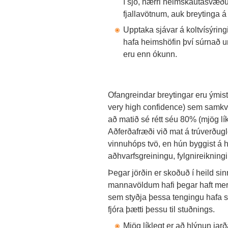
í sjó, nærri heimskautasvæðu
fjallavötnum, auk breytinga á
Upptaka sjávar á koltvísýringi
hafa heimshöfin því súrnað um 
eru enn ókunn.
Ofangreindar breytingar eru ýmist
very high confidence) sem samkv
að matið sé rétt séu 80% (mjög lík
Aðferðafræði við mat á trúverðugle
vinnuhóps tvö, en hún byggist á h
aðhvarfsgreiningu, fylgnireikningi,
Þegar jörðin er skoðuð í heild sinn
mannavöldum hafi þegar haft merk
sem styðja þessa tengingu hafa 
fjóra þætti þessu til stuðnings.
Mjög líklegt er að hlýnun jarð