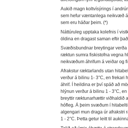
Aukið magn koltvísýrings í andrúms
sem hefur væntanlega neikvæð áhri
sem eru háðar þeim. (*)
Náttúruleg upptaka kolefnis í vi
öldina en dragast saman eftir það.
Svæðisbundnar breytingar verða 
ræktun sumra fiskistofna vegna hlý
neikvæðum áhrifum á veiðar og fis
Afrakstur ræktarlands utan hitabe
verður á bilinu 1- 3°C, en frekar
áhrif. Í heildina er því spáð að m
hlýnun verður á bilinu 1 - 3°C, en
breyttir ræktunarhættir viðhaldið 
hófleg. Á þeim svæðum í hitabelt
algengari mun draga úr afrakstri 
1 - 2°C. Þetta getur leitt til auki
Talið að ýmis áhætta á strandsv