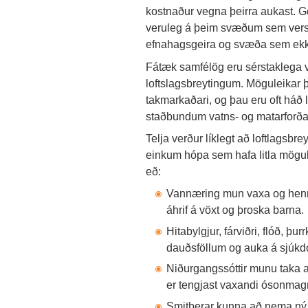
kostnaður vegna þeirra aukast. Ge
veruleg á þeim svæðum sem verst ve
efnahagsgeira og svæða sem ekki v
Fátæk samfélög eru sérstaklega
loftslagsbreytingum. Möguleikar þ
takmarkaðari, og þau eru oft háð
staðbundum vatns- og matarforða.
Telja verður líklegt að loftlagsbre
einkum hópa sem hafa litla mögul
eð:
Vannæring mun vaxa og henn
áhrif á vöxt og þroska barna.
Hitabylgjur, fárviðri, flóð, þ
dauðsföllum og auka á sjúk
Niðurgangssóttir munu taka a
er tengjast vaxandi ósonmagni
Smitberar kunna að nema ný 