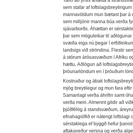
sem stafar af loftslagsbreytingu
mannavöldum mun bætast þar á o
sem milljónir manna búa verða fy
sjávarborðs. Áhættan er sérstakl
þar sem möguleikar til aðlögunar 
svæða eiga nú þegar í erfiðleiku
landsigs við ströndina. Flestir s
á stórum árósasvæðum í Afríku og 
hættu. Aðlögun að loftslagsbreyt
þróunarlöndum en í þróuðum lönd
Kostnaður og ábati loftslagsbreyt
mjög breytilegur og mun fara efti
Samanlagt verða áhrifin samt óhag
verða meiri. Almennt gildir að vi
þjóðfélög á standsvæðum, áreyr
efnahagslífið er nátengt loftslag
sérstaklega ef byggð hefur þanis
aftakaveður versna og verða alg