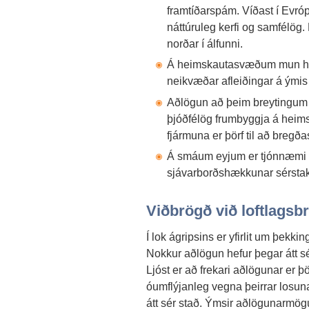
framtíðarspám. Víðast í Evróp
náttúruleg kerfi og samfélög
norðar í álfunni.
Á heimskautasvæðum mun hörf
neikvæðar afleiðingar á ýmis v
Aðlögun að þeim breytingum s
þjóðfélög frumbyggja á heim
fjármuna er þörf til að bregða
Á smáum eyjum er tjónnæmi 
sjávarborðshækkunar sérstak
Viðbrögð við loftlagsb
Í lok ágripsins er yfirlit um þekk
Nokkur aðlögun hefur þegar átt s
Ljóst er að frekari aðlögunar er þ
óumflýjanleg vegna þeirrar losun
átt sér stað. Ýmsir aðlögunarmögu