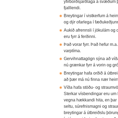
yfirborðsjarðlaga á svæðum þar
fjalllendi.
Breytingar í vistkerfum á he
og dýr ofarlega í fæðukeðjunn
Aukið afrennsli í jökulám og
eru fyrr á ferðinni.
Það vorar fyrr. Það hefur m.a. 
varptíma.
Gervihnattagögn sýna að víða
nú grænkar fyrr á vorin og gró
Breytingar hafa orðið á útbr
að þær má nú finna nær heim
Víða hafa stöðu- og straumvö
Sterkar vísbendingar eru um b
vegna hækkandi hita, en þar 
seltu, súrefnismagni og stra
breytingar á útbreiðslu þörung