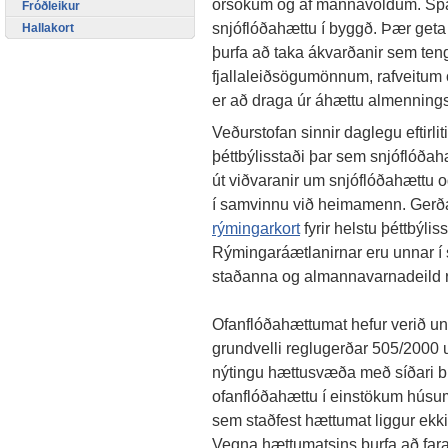
orsökum og af mannavöldum. Spárn
Fróðleikur
snjóflóðahættu í byggð. Þær geta g
Hallakort
þurfa að taka ákvarðanir sem teng
fjallaleiðsögumönnum, rafveitum 
er að draga úr áhættu almennings
Veðurstofan sinnir daglegu eftirl
þéttbýlisstaði þar sem snjóflóðahæ
út viðvaranir um snjóflóðahættu 
í samvinnu við heimamenn. Gerða
rýmingarkort
fyrir helstu þéttbýli
Rýmingaráætlanirnar eru unnar í
staðanna og almannavarnadeild rí
Ofanflóðahættumat hefur verið unn
grundvelli reglugerðar 505/2000
nýtingu hættusvæða með síðari br
ofanflóðahættu í einstökum húsum
sem staðfest hættumat liggur ekki 
Vegna hættumatsins þurfa að fara