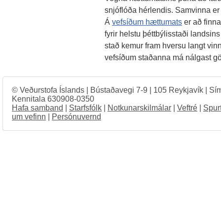
snjóflóða hérlendis. Samvinna er 
Á
vefsíðum hættumats
er að finn
fyrir helstu þéttbýlisstaði landsi
stað kemur fram hversu langt vin
vefsíðum staðanna má nálgast g
© Veðurstofa Íslands | Bústaðavegi 7-9 | 105 Reykjavík | Sí
Kennitala 630908-0350
Hafa samband
|
Starfsfólk
|
Notkunarskilmálar
|
Veftré
|
Spur
um vefinn
|
Persónuvernd