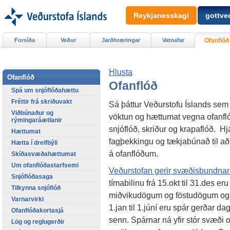
Reykjanesskagi
gottved
Forsíða
Veður
Jarðhræringar
Vatnafar
Ofanflóð
Hlusta
Ofanflóð
Ofanflóð
Spá um snjóflóðahættu
Fréttir frá skriðuvakt
Sá þáttur Veðurstofu Íslands sem 
Viðbúnaður og
vöktun og hættumat vegna ofanflóð
rýmingaráætlanir
snjóflóð, skriður og krapaflóð. H
Hættumat
fagþekkingu og tækjabúnað til að
Hætta í dreifbýli
á ofanflóðum.
Skíðasvæðahættumat
Um ofanflóðastarfsemi
Veðurstofan gerir svæðisbundnar 
Snjóflóðasaga
tímabilinu frá 15.okt til 31.des 
Tilkynna snjóflóð
miðvikudögum og föstudögum og kl
Varnarvirki
1.jan til 1.júní eru spár gerðar da
Ofanflóðakortasjá
senn. Spárnar ná yfir stór svæði o
Lög og reglugerðir