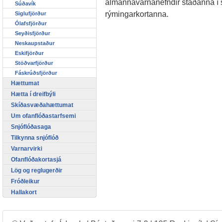
almannavarnanefndir staðanna í 
Súðavík
rýmingarkortanna.
Siglufjörður
Ólafsfjörður
Seyðisfjörður
Neskaupstaður
Eskifjörður
Stöðvarfjörður
Fáskrúðsfjörður
Hættumat
Hætta í dreifbýli
Skíðasvæðahættumat
Um ofanflóðastarfsemi
Snjóflóðasaga
Tilkynna snjóflóð
Varnarvirki
Ofanflóðakortasjá
Lög og reglugerðir
Fróðleikur
Hallakort