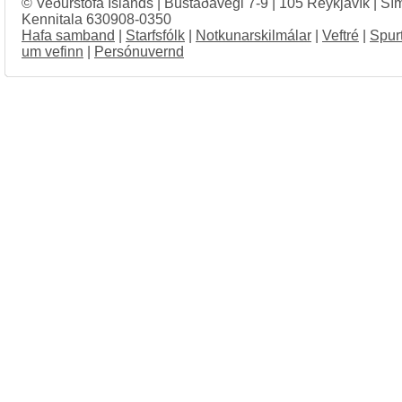
© Veðurstofa Íslands | Bústaðavegi 7-9 | 105 Reykjavík | Sí
Kennitala 630908-0350
Hafa samband
|
Starfsfólk
|
Notkunarskilmálar
|
Veftré
|
Spur
um vefinn
|
Persónuvernd