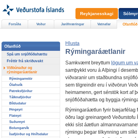
Reykjanesskagi
Sólmyr
Forsíða
Veður
Jarðhræringar
Vatnafar
Ofanflóð
Hlusta
Ofanflóð
Rýmingaráætlanir
Spá um snjóflóðahættu
Fréttir frá skriðuvakt
Samkvæmt breyttum
lögum um va
Viðbúnaður og
samþykkt voru á Alþingi í desemb
rýmingaráætlanir
viðvaranir um staðbundna snjófl
Rýmingarreitir
sem tilgreindir eru í viðvörun Veð
Ólafsvík
Patreksfjörður
heimamenn, gert sérstök kort af þ
Tálknafjörður
snjóflóðahætta og byggja rýming
Bíldudalur
Rýmingaráætlun fyrir bæjarfélag fels
Þingeyri
Flateyri
öðru lagi greinargerð Veðurstofu
Suðureyri
ekki síst áætlun almannavarnanef
Bolungarvík
rýmingu þegar tilkynning um slíkt
Ísafjörður og Hnífsdalur