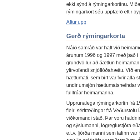
ekki sýnd á rýmingarkortinu. Miða
rýmingarkort séu uppfærð eftir byg
Aftur upp
Gerð rýmingarkorta
Náið samráð var haft við heimam
árunum 1996 og 1997 með það í h
grundvöllur að áætlun heimaman
yfirvofandi snjóflóðahættu. Við 
hættumati, sem birt var fyrir alla
undir umsjón hættumatsnefndar vi
fulltrúar heimamanna.
Upprunalega rýmingarkortin frá 1
fleiri sérfræðingar frá Veðurstof
viðkomandi stað. Þar voru haldnir 
og sýslumanni, lögreglustjóra eð
e.t.v. fjórða manni sem talinn va