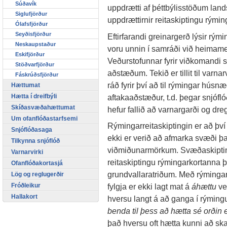
Súðavík
uppdrætti af þéttbýlisstöðum land
Siglufjörður
uppdrættirnir reitaskiptingu rým
Ólafsfjörður
Seyðisfjörður
Eftirfarandi greinargerð lýsir rým
Neskaupstaður
voru unnin í samráði við heimame
Eskifjörður
Veðurstofunnar fyrir viðkomandi
Stöðvarfjörður
aðstæðum. Tekið er tillit til varna
Fáskrúðsfjörður
ráð fyrir því að til rýmingar húsn
Hættumat
aftakaaðstæður, t.d. þegar snjófló
Hætta í dreifbýli
Skíðasvæðahættumat
hefur fallið að varnargarði og dre
Um ofanflóðastarfsemi
Rýmingarreitaskiptingin er að því
Snjóflóðasaga
ekki er verið að afmarka svæði þa
Tilkynna snjóflóð
viðmiðunarmörkum. Svæðaskiptin
Varnarvirki
reitaskiptingu rýmingarkortanna 
Ofanflóðakortasjá
grundvallaratriðum. Með rýming
Lög og reglugerðir
Fróðleikur
fylgja er ekki lagt mat á
áhættu
ve
Hallakort
hversu langt á að ganga í rýmin
benda til þess að hætta sé orðin
það hversu oft hætta kunni að sk