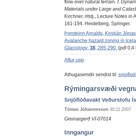
flow over natural terrain.
Í
:
Dynami
Materials under Large and Catas
Kirchner, ritstj., Lecture Notes 
161-194. Heidelberg, Springer.
Þorsteinn Arnalds, Kristján Jóna
Avalanche hazard zoning in Icela
Glaciology
,
38
, 285-290.
(pdf 0,4
Aftur upp
Athugasemdir sendist til:
snjoflo
Rýmingarsvæði vegna
Snjóflóðavakt Veðurstofu Í
Tómas Jóhannesson
30.11.2007
Greinargerð VÍ-07014
Inngangur