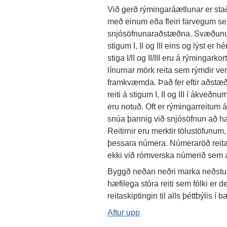
Við gerð rýmingaráætlunar er stað
með einum eða fleiri farvegum se
snjósöfnunaraðstæðna. Svæðunum er
stigum I, II og III eins og lýst er h
stiga I/II og II/III eru á rýmingar
línurnar mörk reita sem rýmdir ve
framkvæmda. Það fer eftir aðstæð
reiti á stigum I, II og III í ákveð
eru notuð. Oft er rýmingarreitum á 
snúa þannig við snjósöfnun að hæt
Reitirnir eru merktir tölustöfunum, 4
þessara númera. Númeraröð reitann
ekki við rómverska númerið sem auðk
Byggð neðan neðri marka neðstu rý
hæfilega stóra reiti sem fólki er 
reitaskiptingin til alls þéttbýlis í 
Aftur upp