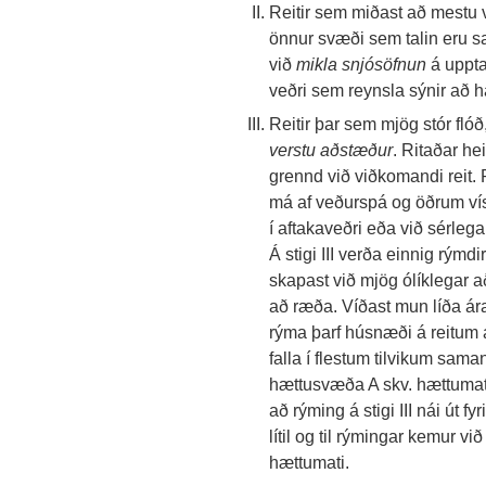
Reitir sem miðast að mestu v
önnur svæði sem talin eru 
við
mikla snjósöfnun
á uppta
veðri sem reynsla sýnir að ha
Reitir þar sem mjög stór fló
verstu aðstæður
. Ritaðar he
grennd við viðkomandi reit. 
má af veðurspá og öðrum vís
í aftakaveðri eða við sérlega 
Á stigi III verða einnig rýmdi
skapast við mjög ólíklegar a
að ræða. Víðast mun líða ára
rýma þarf húsnæði á reitum á s
falla í flestum tilvikum sama
hættusvæða A skv. hættumati
að rýming á stigi III nái út 
lítil og til rýmingar kemur v
hættumati.