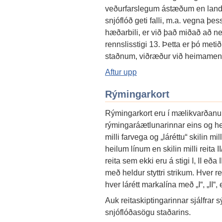
veðurfarslegum ástæðum en landf
snjóflóð geti falli, m.a. vegna þe
hæðarbili, er við það miðað að neðr
rennslisstigi 13. Þetta er þó meti
staðnum, viðræður við heimamenn
Aftur upp
Rýmingarkort
Rýmingarkort eru í mælikvarðanu
rýmingaráætlunarinnar eins og henn
milli farvega og „láréttu“ skilin mil
heilum línum en skilin milli reita I
reita sem ekki eru á stigi I, II eð
með heldur styttri strikum. Hver 
hver lárétt markalína með „I“, „II“, e
Auk reitaskiptingarinnar sjálfrar 
snjóflóðasögu staðarins.