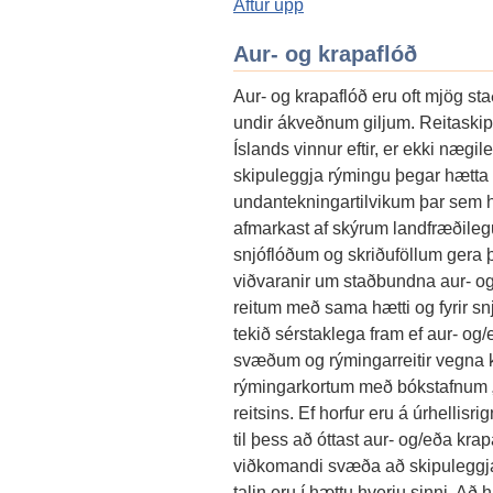
Aftur upp
Aur- og krapaflóð
Aur- og krapaflóð eru oft mjög s
undir ákveðnum giljum. Reitaskip
Íslands vinnur eftir, er ekki nægile
skipuleggja rýmingu þegar hætta 
undantekningartilvikum þar sem h
afmarkast af skýrum landfræðil
snjóflóðum og skriðuföllum gera þv
viðvaranir um staðbundna aur- og
reitum með sama hætti og fyrir s
tekið sérstaklega fram ef aur- o
svæðum og rýmingarreitir vegna k
rýmingarkortum með bókstafnum „K
reitsins. Ef horfur eru á úrhellis
til þess að óttast aur- og/eða kr
viðkomandi svæða að skipuleggj
talin eru í hættu hverju sinni. Að 