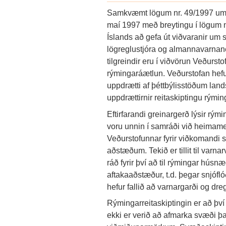
Samkvæmt lögum nr. 49/1997 um v
maí 1997 með breytingu í lögum n
Íslands að gefa út viðvaranir um
lögreglustjóra og almannavarnan
tilgreindir eru í viðvörun Veðurst
rýmingaráætlun. Veðurstofan hefu
uppdrætti af þéttbýlisstöðum land
uppdrættirnir reitaskiptingu rým
Eftirfarandi greinargerð lýsir rým
voru unnin í samráði við heimame
Veðurstofunnar fyrir viðkomandi
aðstæðum. Tekið er tillit til varna
ráð fyrir því að til rýmingar húsn
aftakaaðstæður, t.d. þegar snjófló
hefur fallið að varnargarði og dre
Rýmingarreitaskiptingin er að því
ekki er verið að afmarka svæði þa