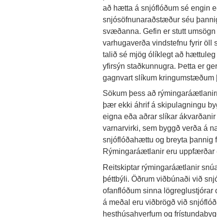
að hætta á snjóflóðum sé engin
snjósöfnunaraðstæður séu þannig a
svæðanna. Gefin er stutt umsög
varhugaverða vindstefnu fyrir öll
talið sé mjög ólíklegt að hættule
yfirsýn staðkunnugra. Þetta er ger
gagnvart slíkum kringumstæðum þó
Sökum þess að rýmingaráætlanirna
þær ekki áhrif á skipulagningu b
eigna eða aðrar slíkar ákvarðanir
varnarvirki, sem byggð verða á n
snjóflóðahættu og breyta þannig
Rýmingaráætlanir eru uppfærðar eft
Reitskiptar rýmingaráætlanir snú
þéttbýli. Öðrum viðbúnaði við sn
ofanflóðum sinna lögreglustjórar o
á meðal eru viðbrögð við snjóflóð
hesthúsahverfum og frístundabyg