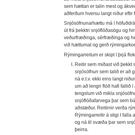
sem hættan er talin mest og ákv
aðferðum hversu langt niður efti
Snjósöfnunarhættu má í höfuðdrá
út frá þekktri snjóflóðasögu og 
veðurfræðinga, sérfræðinga og he
við hættumat og gerð rýmingarkor
Rýmingarreitum er skipt í þrjá flo
Reitir sem miðast við þekkt 
snjósöfnun
sem talið er að ge
ná e.t.v. ekki eins langt niðu
um að lengri flóð hafi fallið í
tengslum við mikla snjósöfnu
snjóflóðafarvega þar sem bú
aðstæður. Reitirnir verða rýmdi
Rýmingarreitir á stigi I fall
og ná til svæða þar sem snjó
þeirra.