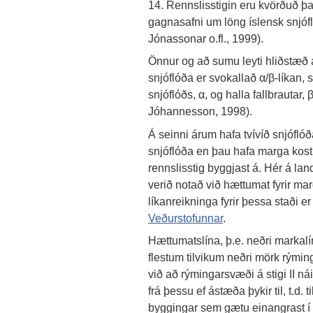
14. Rennslisstigin eru kvörðuð þa
gagnasafni um löng íslensk snjóflóð
Jónassonar o.fl., 1999).
Önnur og að sumu leyti hliðstæð 
snjóflóða er svokallað α/β-líkan,
snjóflóðs, α, og halla fallbrautar
Jóhannesson, 1998).
Á seinni árum hafa tvívíð snjóflóð
snjóflóða en þau hafa marga kos
rennslisstig byggjast á. Hér á la
verið notað við hættumat fyrir m
líkanreikninga fyrir þessa staði e
Veðurstofunnar
.
Hættumatslína, þ.e. neðri markalí
flestum tilvikum neðri mörk rýminga
við að rýmingarsvæði á stigi II n
frá þessu ef ástæða þykir til, t.d. t
byggingar sem gætu einangrast í s