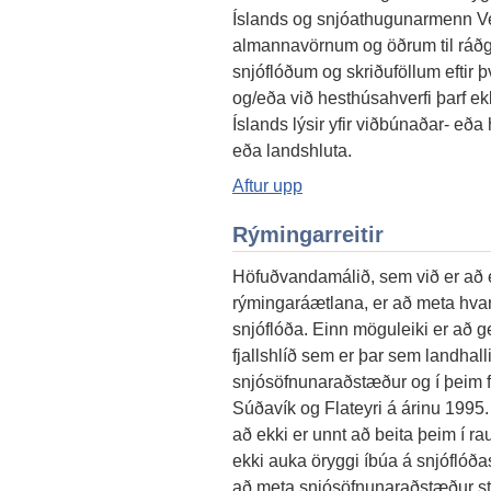
Íslands og snjóathugunarmenn Ve
almannavörnum og öðrum til ráðgja
snjóflóðum og skriðuföllum eftir þ
og/eða við hesthúsahverfi þarf e
Íslands lýsir yfir viðbúnaðar- eða
eða landshluta.
Aftur upp
Rýmingarreitir
Höfuðvandamálið, sem við er að e
rýmingaráætlana, er að meta hvar 
snjóflóða. Einn möguleiki er að ger
fjallshlíð sem er þar sem landhall
snjósöfnunaraðstæður og í þeim 
Súðavík og Flateyri á árinu 1995.
að ekki er unnt að beita þeim í 
ekki auka öryggi íbúa á snjóflóð
að meta snjósöfnunaraðstæður stra