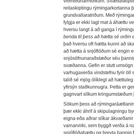
viðmiðunarmörkum. Svæðaskiptin
reitaskiptingu rýmingarkortanna 
grundvallaratriðum. Með rýming
fylgja er ekki lagt mat á
áhættu
ve
hversu langt á að ganga í rýmin
benda til þess að hætta sé orðin
það hversu oft hætta kunni að sk
að hætta á snjóflóðum sé engin
snjósöfnunaraðstæður séu þannig a
svæðanna. Gefin er stutt umsög
varhugaverða vindstefnu fyrir öll
talið sé mjög ólíklegt að hættule
yfirsýn staðkunnugra. Þetta er ger
gagnvart slíkum kringumstæðum þó
Sökum þess að rýmingaráætlanirna
þær ekki áhrif á skipulagningu b
eigna eða aðrar slíkar ákvarðanir
varnarvirki, sem byggð verða á n
snjóflóðahættu og breyta þannig