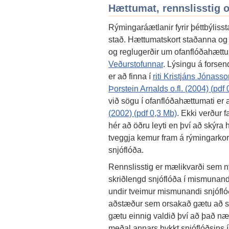
Hættumat, rennslisstig o
Rýmingaráætlanir fyrir þéttbýliss
stað. Hættumatskort staðanna og 
og reglugerðir um ofanflóðahætt
Veðurstofunnar
. Lýsingu á forsen
er að finna í
riti Kristjáns Jónasso
Þorstein Arnalds o.fl. (2004) (pdf
við sögu í ofanflóðahættumati er 
(2002) (pdf 0,3 Mb)
. Ekki verður f
hér að öðru leyti en því að skýra
tveggja kemur fram á rýmingarkor
snjóflóða.
Rennslisstig er mælikvarði sem 
skriðlengd snjóflóða í mismunand
undir tveimur mismunandi snjófl
aðstæður sem orsakað gætu að sn
gætu einnig valdið því að það n
meðal annars þykkt snjóflóðsins 