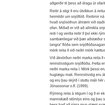
aðgerðir til þess að draga úr ofan
Reitir á stigi II eru útvíkkun á re
heimildir um snjóflóð. Reitirnir n
hvað snjósöfnun áhrærir við staði 
ofan. Miðað er við að allmikla snjós
reiti I og verða reitir II því ekki
sambærilegar við þær aðstæður sem
langra“ flóða sem snjóflóðasagan 
mörk reita II við neðri mörk hætt
Við ákvörðun neðri marka reita II 
rennslisstigum snjóflóða. Þetta e
neðri marka reita I. Mörk þessi e
huglægu mati. Rennslisstig eru á
og eru þau skýrð í stuttu máli hér 
Jónassonar o.fl. (1999).
Rýming reita á stigum I og II er ek
mannskæð stórslys eins og þau se
þess þarf að rýma mun stærri svæði.