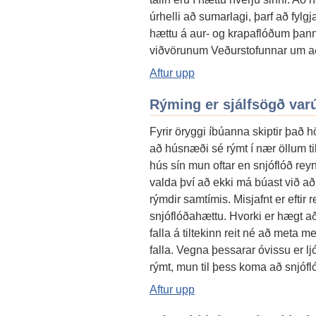
úrhelli að sumarlagi, þarf að fylgj
hættu á aur- og krapaflóðum þann
viðvörunum Veðurstofunnar um að 
Aftur upp
Rýming er sjálfsögð var
Fyrir öryggi íbúanna skiptir það h
að húsnæði sé rýmt í nær öllum til
hús sín mun oftar en snjóflóð rey
valda því að ekki má búast við að
rýmdir samtímis. Misjafnt er eftir 
snjóflóðahættu. Hvorki er hægt að
falla á tiltekinn reit né að meta
falla. Vegna þessarar óvissu er lj
rýmt, mun til þess koma að snjófló
Aftur upp