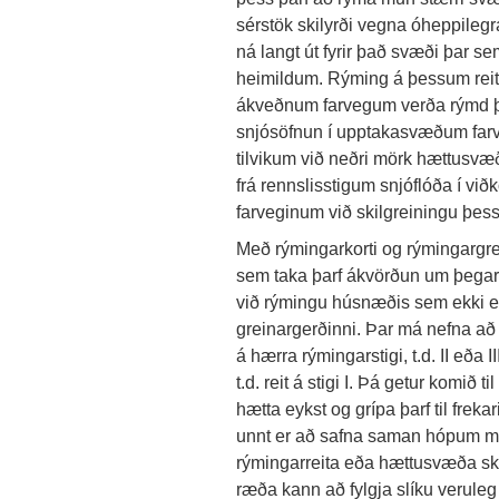
sérstök skilyrði vegna óheppileg
ná langt út fyrir það svæði þar s
heimildum. Rýming á þessum reit
ákveðnum farvegum verða rýmd þeg
snjósöfnun í upptakasvæðum farveg
tilvikum við neðri mörk hættusvæ
frá rennslisstigum snjóflóða í viðk
farveginum við skilgreiningu þes
Með rýmingarkorti og rýmingargrei
sem taka þarf ákvörðun um þegar
við rýmingu húsnæðis sem ekki er 
greinargerðinni. Þar má nefna að óæ
á hærra rýmingarstigi, t.d. II eða
t.d. reit á stigi I. Þá getur komið ti
hætta eykst og grípa þarf til frekar
unnt er að safna saman hópum m
rýmingarreita eða hættusvæða skv
ræða kann að fylgja slíku verule