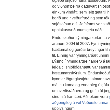
og/eða snjósöfnunaraðstæðum. Á
og viðhorf þeirra gagnvart snjósö
einkum vindátt, sem leitt geta til
borið undir veðurfræðing sem tók
snjósöfnun o.fl. Jafnframt var sta
upptakasvæðunum geta náð til.
Endurskoðun rýmingarkortanna va
árunum 2004 til 2007. Fyrri rýmin
hættumat og gerðar breytingar til
til. Einnig var rýmingaráætluninni 
Lýsing í rýmingargreinargerð á
leiða til snjóflóðahættu var sam
hættumatsskýrslum. Endurskoðuð 
kynntar lögreglustjóra, almanna
málinu koma og endanleg útgáfa k
umhverfisráðherra og gefin út 
sínum á framfæri. Að lokum voru
aðgengileg á vef Veðurstofunnar
upplýsingum.