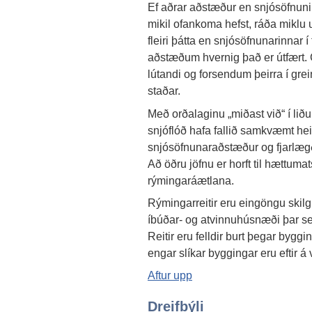
Ef aðrar aðstæður en snjósöfnunin 
mikil ofankoma hefst, ráða miklu um
fleiri þátta en snjósöfnunarinnar í 
aðstæðum hvernig það er útfært. 
lútandi og forsendum þeirra í grei
staðar.
Með orðalaginu „miðast við“ í liðu
snjóflóð hafa fallið samkvæmt h
snjósöfnunaraðstæður og fjarlæg
Að öðru jöfnu er horft til hættumat
rýmingaráætlana.
Rýmingarreitir eru eingöngu skilg
íbúðar- og atvinnuhúsnæði þar se
Reitir eru felldir burt þegar bygg
engar slíkar byggingar eru eftir á
Aftur upp
Dreifbýli