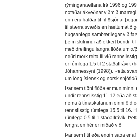
rýmingaráætlana frá 1996 og 1997 
notaðar ákveðnar viðmiðunarreglur
enn eru hafðar til hliðsjónar þegar
til stærra svæðis en hættumatið gef
hugsanlega sambærilegar við farve
þeim skilningi að ekkert bendir ti
með dreifingu langra flóða um α/β
neðri mörk reita III við rennslisst
er rúmlega 1.5 til 2 staðalfrávik (
Jóhannessyni (1998)). Þetta svar
um löng íslensk og norsk snjóflóð 
Þar sem tíðni flóða er mun minni en 
undir rennslisstig 11-12 eða að st
nema á tímaskalanum einni öld eða
rennslisstig rúmlega 15.5 til 16. H
rúmlega 0.5 til 1 staðalfrávik. Þet
lengra en hér er miðað við.
Þar sem lítil eða engin saga er af