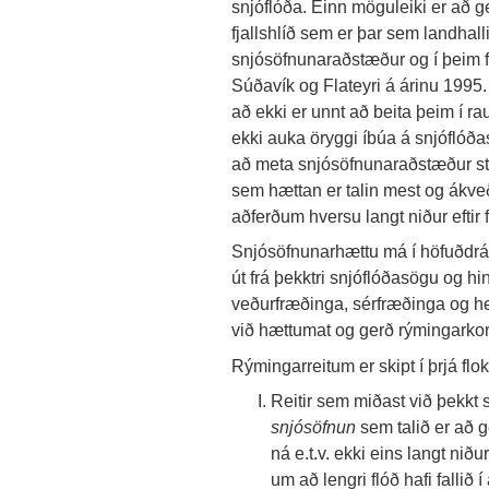
snjóflóða. Einn möguleiki er að ger
fjallshlíð sem er þar sem landhall
snjósöfnunaraðstæður og í þeim 
Súðavík og Flateyri á árinu 1995.
að ekki er unnt að beita þeim í 
ekki auka öryggi íbúa á snjóflóð
að meta snjósöfnunaraðstæður stra
sem hættan er talin mest og ákv
aðferðum hversu langt niður efti
Snjósöfnunarhættu má í höfuðdrá
út frá þekktri snjóflóðasögu og 
veðurfræðinga, sérfræðinga og he
við hættumat og gerð rýmingarkor
Rýmingarreitum er skipt í þrjá flo
Reitir sem miðast við þekkt 
snjósöfnun
sem talið er að ge
ná e.t.v. ekki eins langt niðu
um að lengri flóð hafi fallið í