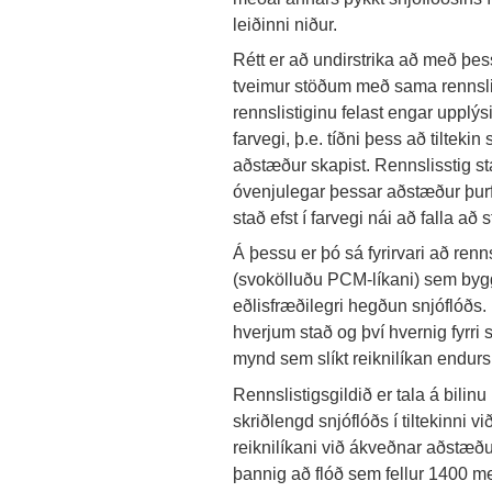
leiðinni niður.
Rétt er að undirstrika að með þes
tveimur stöðum með sama rennsli
rennslistiginu felast engar upplýs
farvegi, þ.e. tíðni þess að tilteki
aðstæður skapist. Rennslisstig s
óvenjulegar þessar aðstæður þurfi
stað efst í farvegi nái að falla að
Á þessu er þó sá fyrirvari að renn
(svokölluðu PCM-líkani) sem bygg
eðlisfræðilegri hegðun snjóflóð
hverjum stað og því hvernig fyrri 
mynd sem slíkt reiknilíkan endurs
Rennslistigsgildið er tala á bilinu 
skriðlengd snjóflóðs í tiltekinn
reiknilíkani við ákveðnar aðstæð
þannig að flóð sem fellur 1400 me