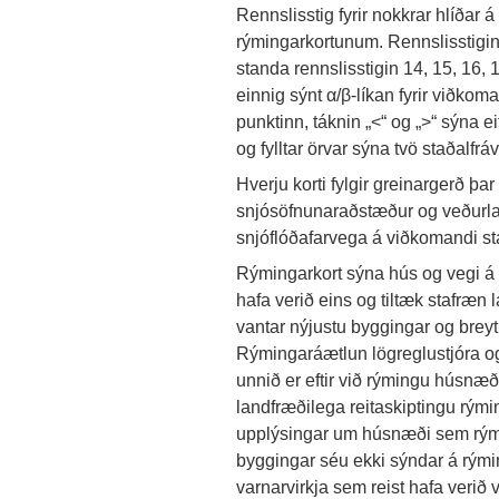
Rennslisstig fyrir nokkrar hlíðar 
rýmingarkortunum. Rennslisstigi
standa rennslisstigin 14, 15, 16, 1
einnig sýnt α/β-líkan fyrir viðkoma
punktinn, táknin „<“ og „>“ sýna e
og fylltar örvar sýna tvö staðalfráv
Hverju korti fylgir greinargerð þa
snjósöfnunaraðstæður og veðurl
snjóflóðafarvega á viðkomandi st
Rýmingarkort sýna hús og vegi á 
hafa verið eins og tiltæk stafræn
vantar nýjustu byggingar og brey
Rýmingaráætlun lögreglustjóra o
unnið er eftir við rýmingu húsnæði
landfræðilega reitaskiptingu rýmin
upplýsingar um húsnæði sem rýma
byggingar séu ekki sýndar á rýmingar
varnarvirkja sem reist hafa verið