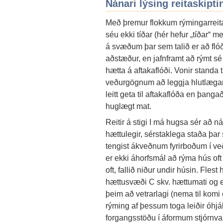
Nánari lýsing reitaskipti
Með þremur flokkum rýmingarreita
séu ekki tíðar (hér hefur „tíðar“
á svæðum þar sem talið er að fló
aðstæður, en jafnframt að rýmt sé
hætta á aftakaflóði. Vonir standa
veðurgögnum að leggja hlutlæg
leitt geta til aftakaflóða en þanga
huglægt mat.
Reitir á stigi I má hugsa sér að n
hættulegir, sérstaklega staða þar
tengist ákveðnum fyrirboðum í 
er ekki áhorfsmál að rýma hús oft 
oft, fallið niður undir húsin. Fle
hættusvæði C skv. hættumati og ekk
þeim að vetrarlagi (nema til kom
rýming af þessum toga leiðir óhjá
forgangsstöðu í áformum stjórnva