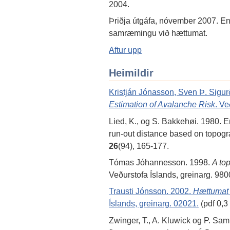
2004.
Þriðja útgáfa, nóvember 2007. En
samræmingu við hættumat.
Aftur upp
Heimildir
Kristján Jónasson, Sven Þ. Sigur
Estimation of Avalanche Risk
. Ve
Lied, K., og S. Bakkehøi. 1980. 
run-out distance based on topog
26
(94), 165-177.
Tómas Jóhannesson. 1998.
A to
Veðurstofa Íslands, greinarg. 980
Trausti Jónsson. 2002.
Hættumat 
Íslands, greinarg. 02021.
(pdf 0,3
Zwinger, T., A. Kluwick og P. Sa