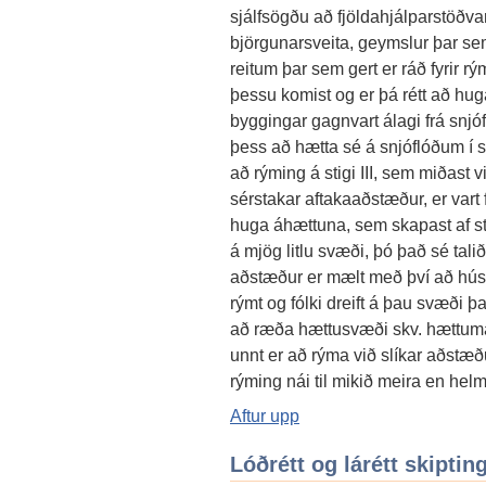
sjálfsögðu að fjöldahjálparstöðv
björgunarsveita, geymslur þar sem
reitum þar sem gert er ráð fyrir r
þessu komist og er þá rétt að hug
byggingar gagnvart álagi frá snjó
þess að hætta sé á snjóflóðum í 
að rýming á stigi III, sem miðast v
sérstakar aftakaaðstæður, er vart
huga áhættuna, sem skapast af st
á mjög litlu svæði, þó það sé talið
aðstæður er mælt með því að hú
rýmt og fólki dreift á þau svæði þ
að ræða hættusvæði skv. hættumat
unnt er að rýma við slíkar aðstæðu
rýming nái til mikið meira en he
Aftur upp
Lóðrétt og lárétt skiptin