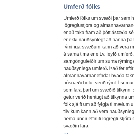
Umferð fólks
Umferð fólks um svæði þar sem hú
lögreglustjóra og almannavarnan
er að taka fram að þótt ástæða s
er ekki nauðsynlegt að banna þa
rýmingarsvæðum kann að vera mi
á sama tíma er e.t.v. leyfð umferð, 
samgönguleiðir um suma rýmingar
nauðsynlega umferð. Það fer eftir
almannavarnanefndar hvaða takmar
húsnæði hefur verið rýmt. Í sumum
sem fara þarf um svæðið tilkynni s
getur verið hentugt að tilkynna u
fólk sjálft um að fylgja tilmælum
tilvikum kann að vera nauðsynle
nema undir eftirliti lögreglustjór
svæðin fara.