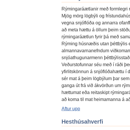
Rýmingaráætlanir með formlegri re
Mjög mörg lögbýli og frístundahús
vegna snjóflóða og annarra ofanfl
að meta hættu á öllum þeim stöðu
rýmingaráætlun fyrir þá með sama h
Rýming húsnæðis utan þéttbýlis e
almannavarnanefndum viðkomandi 
snjóathugunarmenn þéttbýlisstaða
Veðurstofunnar séu með í ráði þe
yfirlitskönnun á snjóflóðahættu í d
sér mat á þeim lögbýlum þar sem 
ganga út frá við ákvörðun um rými
hættumat eða reitaskipt rýmingaráæ
að koma til mat heimamanna á a
Aftur upp
Hesthúsahverfi