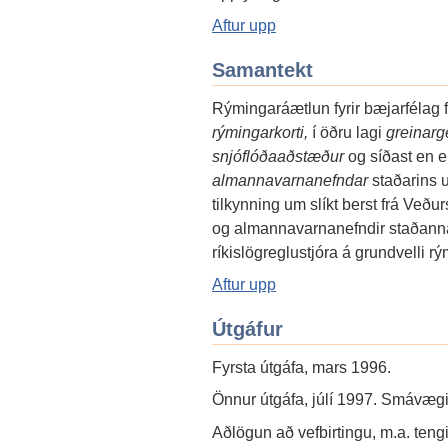
Aftur upp
Samantekt
Rýmingaráætlun fyrir bæjarfélag fe
rýmingarkorti,
í öðru lagi
greinarg
snjóflóðaaðstæður
og síðast en e
almannavarnanefndar
staðarins 
tilkynning um slíkt berst frá Veðu
og almannavarnanefndir staðanna
ríkislögreglustjóra á grundvelli r
Aftur upp
Útgáfur
Fyrsta útgáfa, mars 1996.
Önnur útgáfa, júlí 1997. Smávægil
Aðlögun að vefbirtingu, m.a. ten