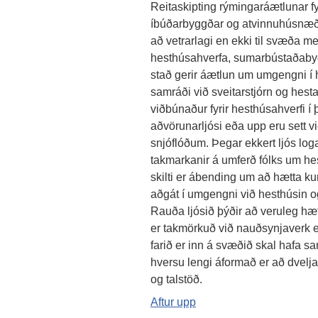
Reitaskipting rýmingaráætlunar fy
íbúðarbyggðar og atvinnuhúsnæði
að vetrarlagi en ekki til svæða 
hesthúsahverfa, sumarbústaðabyg
stað gerir áætlun um umgengni í
samráði við sveitarstjórn og hesta
viðbúnaður fyrir hesthúsahverfi í 
aðvörunarljósi eða upp eru sett vi
snjóflóðum. Þegar ekkert ljós loga
takmarkanir á umferð fólks um he
skilti er ábending um að hætta ku
aðgát í umgengni við hesthúsin og e
Rauða ljósið þýðir að veruleg hæ
er takmörkuð við nauðsynjaverk ei
farið er inn á svæðið skal hafa s
hversu lengi áformað er að dvelj
og talstöð.
Aftur upp