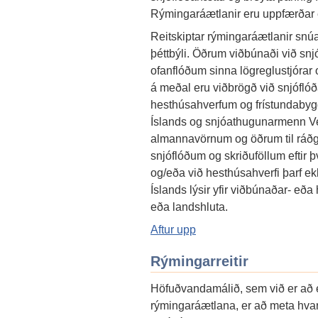
Rýmingaráætlanir eru uppfærðar eft
Reitskiptar rýmingaráætlanir snú
þéttbýli. Öðrum viðbúnaði við sn
ofanflóðum sinna lögreglustjórar o
á meðal eru viðbrögð við snjóflóð
hesthúsahverfum og frístundabyg
Íslands og snjóathugunarmenn Ve
almannavörnum og öðrum til ráðgja
snjóflóðum og skriðuföllum eftir þ
og/eða við hesthúsahverfi þarf e
Íslands lýsir yfir viðbúnaðar- eða
eða landshluta.
Aftur upp
Rýmingarreitir
Höfuðvandamálið, sem við er að e
rýmingaráætlana, er að meta hvar 