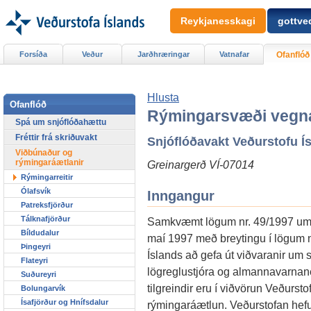
Reykjanesskagi
gottved
Forsíða
Veður
Jarðhræringar
Vatnafar
Ofanflóð
Hlusta
Ofanflóð
Rýmingarsvæði vegna
Spá um snjóflóðahættu
Fréttir frá skriðuvakt
Snjóflóðavakt Veðurstofu Í
Viðbúnaður og
rýmingaráætlanir
Greinargerð VÍ-07014
Rýmingarreitir
Ólafsvík
Inngangur
Patreksfjörður
Tálknafjörður
Samkvæmt lögum nr. 49/1997 um v
Bíldudalur
maí 1997 með breytingu í lögum n
Þingeyri
Íslands að gefa út viðvaranir um
Flateyri
lögreglustjóra og almannavarnan
Suðureyri
tilgreindir eru í viðvörun Veðurst
Bolungarvík
Ísafjörður og Hnífsdalur
rýmingaráætlun. Veðurstofan hefu