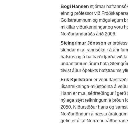
Bogi Hansen
stjórnar hafrannsó
einnig prófessor við Fróðskapars
Golfstraumnum og mögulegum brey
mikillar viðurkenningar og voru h
Norðurlandaráðs árið 2006.
Steingrímur Jónsson
er prófess
stundar m.a. rannsóknir á áhrifum 
hafsins og á haffræði fjarða við
undanförnum árum hafa Steingrím
tilvist áður óþekkts hafstraums yf
Erik Kjellström
er veðurfarsfræð
líkanreikninga-miðstöðina á veðu
Hann er m.a. sérfræðingur í gerð
nýlega stýrt reikningum á þróun l
2050. Niðurstöður hans og samst
Norðurlöndum á næstu áratugum 
gefin er út af Norrænu ráðherranef