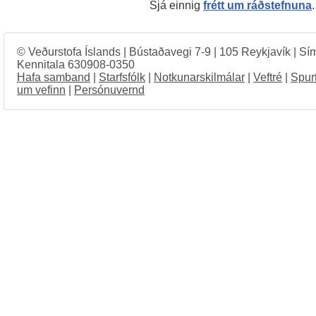
Sjá einnig
frétt um ráðstefnuna
.
© Veðurstofa Íslands | Bústaðavegi 7-9 | 105 Reykjavík | Sí
Kennitala 630908-0350
Hafa samband
|
Starfsfólk
|
Notkunarskilmálar
|
Veftré
|
Spur
um vefinn
|
Persónuvernd