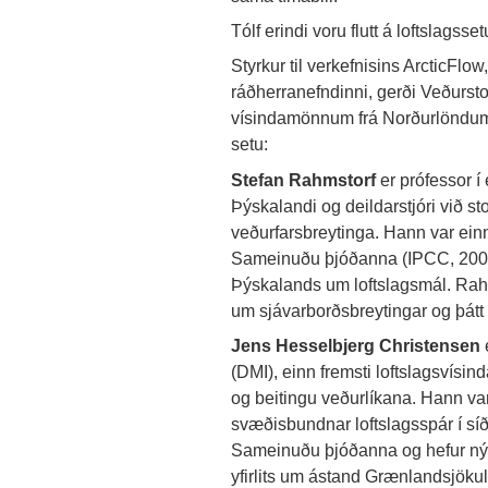
Tólf erindi voru flutt á loftslags
Styrkur til verkefnisins ArcticFlo
ráðherranefndinni, gerði Veðurstof
vísindamönnum frá Norðurlöndum o
setu:
Stefan Rahmstorf
er prófessor í
Þýskalandi og deildarstjóri við s
veðurfarsbreytinga. Hann var ein
Sameinuðu þjóðanna (IPCC, 2007) 
Þýskalands um loftslagsmál. Rahm
um sjávarborðsbreytingar og þátt
Jens Hesselbjerg Christensen
(DMI), einn fremsti loftslagsvísi
og beitingu veðurlíkana. Hann va
svæðisbundnar loftslagsspár í síðu
Sameinuðu þjóðanna og hefur nýl
yfirlits um ástand Grænlandsjökul