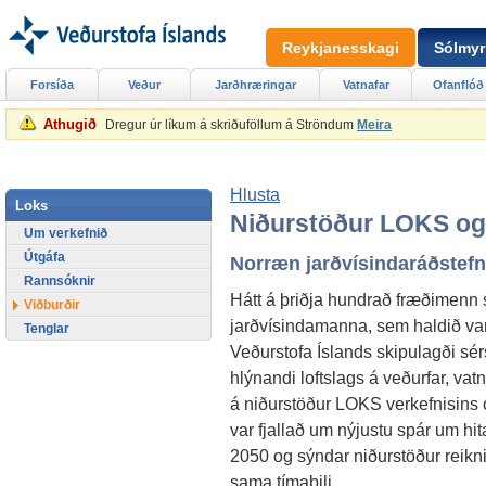
Reykjanesskagi
Sólmyr
Forsíða
Veður
Jarðhræringar
Vatnafar
Ofanflóð
Athugið
Dregur úr líkum á skriðuföllum á Ströndum
Meira
Hlusta
Loks
Niðurstöður LOKS og
Um verkefnið
Útgáfa
Norræn jarðvísindaráðstefn
Rannsóknir
Hátt á þriðja hundrað fræðimenn 
Viðburðir
jarðvísindamanna, sem haldið var
Tenglar
Veðurstofa Íslands skipulagði sér
hlýnandi loftslags á veðurfar, vat
á niðurstöður LOKS verkefnisins
var fjallað um nýjustu spár um hit
2050 og sýndar niðurstöður reikni
sama tímabili.