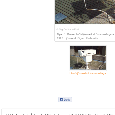
© Sigrún Karlsdóttir
Mynd 1. Brewer litrófsljósmælir til ósonmælinga 
1992. Ljósmynd: Sigrún Karlsdóttir.
Litrófsljósmælir til ósonmælinga.