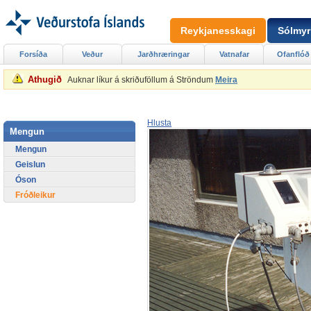
Reykjanesskagi
Sólmyr
Forsíða
Veður
Jarðhræringar
Vatnafar
Ofanflóð
Athugið
Auknar líkur á skriðuföllum á Ströndum
Meira
Hlusta
Mengun
Mengun
Geislun
Óson
Fróðleikur