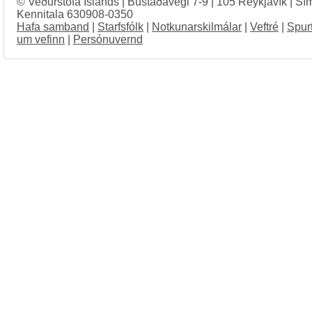
© Veðurstofa Íslands | Bústaðavegi 7-9 | 105 Reykjavík | Sí
Kennitala 630908-0350
Hafa samband
|
Starfsfólk
|
Notkunarskilmálar
|
Veftré
|
Spur
um vefinn
|
Persónuvernd