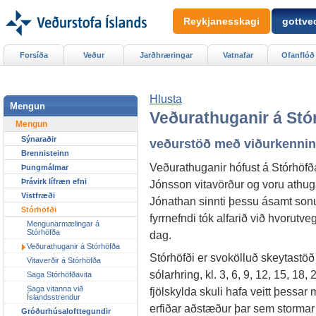
Reykjanesskagi
gottved
Forsíða
Veður
Jarðhræringar
Vatnafar
Ofanflóð
Hlusta
Mengun
Veðurathuganir á Stó
Mengun
Sýnaraðir
veðurstöð með viðurkenni
Brennisteinn
Veðurathuganir hófust á Stórhöf
Þungmálmar
Þrávirk lífræn efni
Jónsson vitavörður og voru athug
Vistfræði
Jónathan sinnti þessu ásamt son
Stórhöfði
fyrrnefndi tók alfarið við hvorutveg
Mengunarmælingar á
Stórhöfða
dag.
Veðurathuganir á Stórhöfða
Stórhöfði er svokölluð skeytastö
Vitaverðir á Stórhöfða
sólarhring, kl. 3, 6, 9, 12, 15, 18
Saga Stórhöfðavita
Saga vitanna við
fjölskylda skuli hafa veitt þessar
Íslandsstrendur
erfiðar aðstæður þar sem stormar e
Gróðurhúsalofttegundir