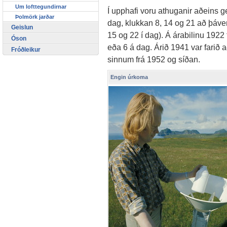
Um lofttegundirnar
Í upphafi voru athuganir aðeins ge
Þolmörk jarðar
dag, klukkan 8, 14 og 21 að þáve
Geislun
15 og 22 í dag). Á árabilinu 1922 
Óson
eða 6 á dag. Árið 1941 var farið 
Fróðleikur
sinnum frá 1952 og síðan.
Engin úrkoma