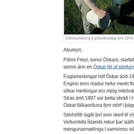
Úrkomumæling á góðviðrisdegi árið 1974.
Akureyri.
Pálmi Freyr, sonur Óskars, star
seinni árin en
Óskar lét af störfu
Fuglamerkingar hóf Óskar árið 19
Enginn einn maður hefur merkt flei
slíkar merkingar eru mjög mikilvæg
Strax árið 1997 var þetta skráð 
Óskar fálkaorðuna fyrir störf í þá
Stórhöfði lagði því sinn skerf til v
Veðurstofa Íslands rekur þar sjálfv
mengunarmælinga í samvinnu við