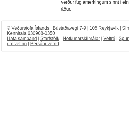
verður fuglamerkingum sinnt í ei
áður.
© Veðurstofa Íslands | Bústaðavegi 7-9 | 105 Reykjavík | Sí
Kennitala 630908-0350
Hafa samband
|
Starfsfólk
|
Notkunarskilmálar
|
Veftré
|
Spur
um vefinn
|
Persónuvernd