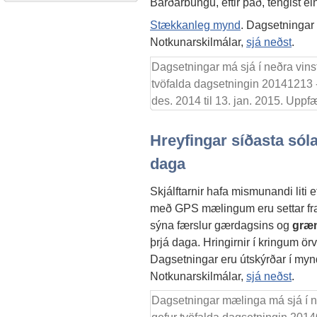
Bárðarbungu, eftir það, tengist e
Stækkanleg mynd
. Dagsetningar 
Notkunarskilmálar,
sjá neðst
.
Dagsetningar má sjá í neðra vin
tvöfalda dagsetningin 20141213 
des. 2014 til 13. jan. 2015. Uppf
Hreyfingar síðasta sól
daga
Skjálftarnir hafa mismunandi liti e
með GPS mælingum eru settar fra
sýna færslur gærdagsins og
græ
þrjá daga. Hringirnir í kringum ö
Dagsetningar eru útskýrðar í myn
Notkunarskilmálar,
sjá neðst
.
Dagsetningar mælinga má sjá í 