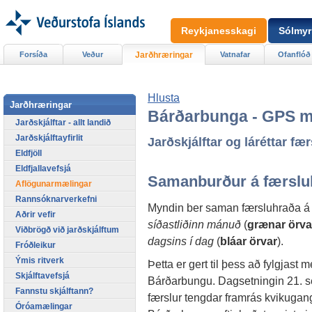
Reykjanesskagi
Sólmyr
Forsíða
Veður
Jarðhræringar
Vatnafar
Ofanflóð
Hlusta
Jarðhræringar
Bárðarbunga - GPS m
Jarðskjálftar - allt landið
Jarðskjálftayfirlit
Jarðskjálftar og láréttar f
Eldfjöll
Eldfjallavefsjá
Samanburður á færslu
Aflögunarmælingar
Rannsóknarverkefni
Myndin ber saman færsluhraða á
Aðrir vefir
síðastliðinn mánuð
(
grænar örva
Viðbrögð við jarðskjálftum
dagsins í dag
(
bláar örvar
).
Fróðleikur
Ýmis ritverk
Þetta er gert til þess að fylgjast
Skjálftavefsjá
Bárðarbungu. Dagsetningin 21. sep
Fannstu skjálftann?
færslur tengdar framrás kvikugan
Óróamælingar