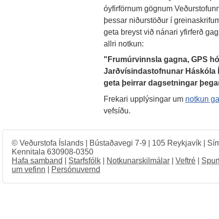
óyfirförnum gögnum Veðurstofunn
þessar niðurstöður í greinaskrif
geta breyst við nánari yfirferð g
allri notkun:
"Frumúrvinnsla gagna, GPS hóp
Jarðvísindastofnunar Háskóla Í
geta þeirrar dagsetningar þegar
Frekari upplýsingar um
notkun ga
vefsíðu.
© Veðurstofa Íslands | Bústaðavegi 7-9 | 105 Reykjavík | Sí
Kennitala 630908-0350
Hafa samband
|
Starfsfólk
|
Notkunarskilmálar
|
Veftré
|
Spur
um vefinn
|
Persónuvernd