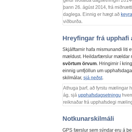
gefur tvöfalda dagsetningin 2014
þann 26. ágúst 2014, frá miðnætti 
daglega. Einnig er hægt að
keyra
viðburða.
Hreyfingar frá upphafi
Skjálftarnir hafa mismunandi liti eft
mældust. Heildarfærslur mælda
svörtum örvum
. Hringirnir í kr
einnig umfjöllun um upphafsdaga
skilmálar,
sjá neðst
.
Athuga þarf, að fyrstu mælingar h
ág, sjá
upphafsdagsetningu
hverr
reiknaðar frá upphafsdegi mælinga 
Notkunarskilmáli
GPS færslur sem sýndar eru á þess