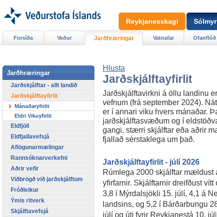
Reykjanesskagi
Sólmyr
Forsíða
Veður
Jarðhræringar
Vatnafar
Ofanflóð
Hlusta
Jarðhræringar
Jarðskjálftayfirlit
Jarðskjálftar - allt landið
Jarðskjálftavirkni á öllu landinu er
Jarðskjálftayfirlit
vefnum (frá september 2024). Náttú
Mánaðaryfirlit
er í annari viku hvers mánaðar. Þar
Eldri Vikuyfirlit
jarðskjálftasvæðum og í eldstöðvar
Eldfjöll
gangi, stærri skjálftar eða aðrir m
Eldfjallavefsjá
fjallað sérstaklega um það.
Aflögunarmælingar
Rannsóknarverkefni
Jarðskjálftayfirlit - júlí 2026
Aðrir vefir
Rúmlega 2000 skjálftar mældust á la
Viðbrögð við jarðskjálftum
yfirfarnir. Skjálftarnir dreifðust ví
Fróðleikur
3,8 í Mýrdalsjökli 15. júlí, 4,1 á 
Ýmis ritverk
landsins, og 5,2 í Bárðarbungu 2
Skjálftavefsjá
júlí og úti fyrir Reykjanestá 10. jú