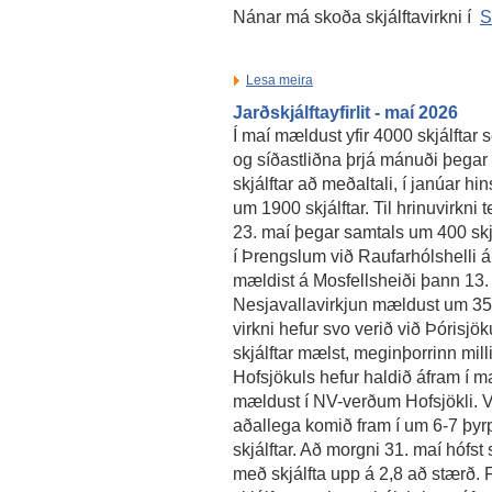
Nánar má skoða skjálftavirkni í
S
Lesa meira
Jarðskjálftayfirlit - maí 2026
Í maí mældust yfir 4000 skjálftar 
og síðastliðna þrjá mánuði þega
skjálftar að meðaltali, í janúar 
um 1900 skjálftar. Til hrinuvirkni
23. maí þegar samtals um 400 skj
í Þrengslum við Raufarhólshelli á m
mældist á Mosfellsheiði þann 13. m
Nesjavallavirkjun mældust um 35 s
virkni hefur svo verið við Þóris
skjálftar mælst, meginþorrinn mill
Hofsjökuls hefur haldið áfram í maí
mældust í NV-verðum Hofsjökli. V
aðallega komið fram í um 6-7 þyr
skjálftar. Að morgni 31. maí hófst
með skjálfta upp á 2,8 að stærð. 