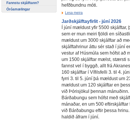
Fannstu skjálftann?
hefðbundnu móti.
Óróamælingar
Lesa meira
Jarðskjálftayfirlit - júní 2026
Í júní mældust yfir 5500 skjálftar, þ
sem er mun meiri fjöldi en síðast
mældust um 3000 skjálftar að með
skjálftahrinur áttu sér stað í júní 
vestur af Húsmúla sem hófst að mo
um 1500 skjálftar mælst, stærsti s
fannst vel í byggð, allt frá Akran
160 skjálftar í Vífilsfelli 3. til 4.
fyrri 3. til 5. júní þá mældust um 2
mældust um 120 skjálftar en þess
við Þórisjökul þennan mánuðinn. D
Bárðabungu sem hófst með skjálfta 
mánaðar, en um 500 eftirskjálftar 
við Bárðabungu eftir þessa hrinu.
haldið áfram í júní.