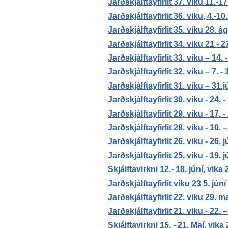
Jarðskjálftayfirlit 37. viku 11.-
Jarðskjálftayfirlit 36. viku, 4.-
Jarðskjálftayfirlit 35. viku 28.
Jarðskjálftayfirlit 34. viku 21 - 
Jarðskjálftayfirlit 33. viku – 14.
Jarðskjálftayfirlit 32. viku – 7. 
Jarðskjálftayfirlit 31. viku – 31.j
Jarðskjálftayfirlit 30. viku - 24. -
Jarðskjálftayfirlit 29. viku - 17. -
Jarðskjálftayfirlit 28. viku - 10. –
Jarðskjálftayfirlit 26. viku - 26. j
Jarðskjálftayfirlit 25. viku - 19. 
Skjálftavirkni 12.- 18. júní, vika
Jarðskjálftayfirlit viku 23 5. júní 
Jarðskjálftayfirlit 22. viku 29. maí
Jarðskjálftayfirlit 21. viku - 22.
Skjálftavirkni 15. - 21. Maí, vika