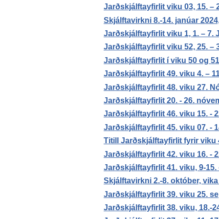
Jarðskjálftayfirlit viku 03, 15. 
Skjálftavirkni 8.-14. janúar 2024
Jarðskjálftayfirlit viku 1, 1. – 7
Jarðskjálftayfirlit viku 52, 25.
Jarðskjálftayfirlit í viku 50 og 
Jarðskjálftayfirlit 49. viku 4. –
Jarðskjálftayfirlit 48. viku 27
Jarðskjálftayfirlit 20. - 26. nóv
Jarðskjálftayfirlit 46. viku 15. 
Jarðskjálftayfirlit 45. viku 07. 
Titill Jarðskjálftayfirlit fyrir 
Jarðskjálftayfirlit 42. viku 16. -
Jarðskjálftayfirlit 41. viku, 9-1
Skjálftavirkni 2.-8. október, vik
Jarðskjálftayfirlit 39. viku 25. 
Jarðskjálftayfirlit 38. viku, 18.