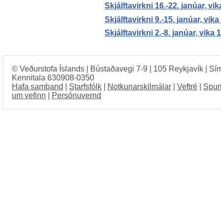
Skjálftavirkni 16.-22. janúar, vik
Skjálftavirkni 9.-15. janúar, vika
Skjálftavirkni 2.-8. janúar, vika 
© Veðurstofa Íslands | Bústaðavegi 7-9 | 105 Reykjavík | Sí
Kennitala 630908-0350
Hafa samband
|
Starfsfólk
|
Notkunarskilmálar
|
Veftré
|
Spur
um vefinn
|
Persónuvernd