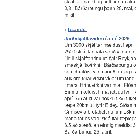
skjálftar mælst og hélt hrinan áfr
3,8 í Bárðarbungu þann 28. maí, en
mikill.
Lesa meira
Jarðskjálftavirkni í apríl 2026
Um 3000 skjálftar mældust í aprí
2500 skjálftar hafa verið yfirfarnir.
í lítlli skjálftahrinu úti fyrir Reykja
smáskjálftavirkni í Bárðarbungu og
sem dreifðist yfir mánuðinn, og í s
auk dreifðrar virkni víðar um landi
í mars. Hrinuvirkni var m.a í Flóan
Einnig mældist hrina rétt úti fyri
apríl. Að auki var nokkuð kviðuke
tæpa 20km úti fyrir Eldey. Síðan m
Grímseyjarbrotabeltinu, um 18km 
mánaðarins voru skjálftar tæplega
3.5 að stærð, en einnig mældist 3.
Bárðarbungu 25. apríl.