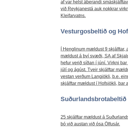
af var helst áberandi smáskjálftav
við Reykjanestá auk nokkrar virk
Kleifarvatns.
Vesturgosbeltið og Hof
Í Henglinum mældust 9 skjálftar, al
mældust á því svæði, SA af Skjald
hefur verið síðan í júní. Virkni þa
júlí og ágúst. Tveir skjálftar mæld
vestan verðum Langjökli, þ.e. einn
skjálftar mældust í Hofsjökli, þar 
Suðurlandsbrotabeltið
25 skjálftar mældust á Suðurlands
þó við austan við ósa Ölfusár.