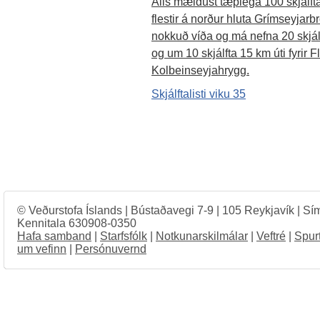
Alls mældust tæplega 100 skjálftar
flestir á norður hluta Grímseyjarbr
nokkuð víða og má nefna 20 skjálft
og um 10 skjálfta 15 km úti fyrir F
Kolbeinseyjahrygg.
Skjálftalisti viku 35
© Veðurstofa Íslands | Bústaðavegi 7-9 | 105 Reykjavík | Sí
Kennitala 630908-0350
Hafa samband
|
Starfsfólk
|
Notkunarskilmálar
|
Veftré
|
Spur
um vefinn
|
Persónuvernd