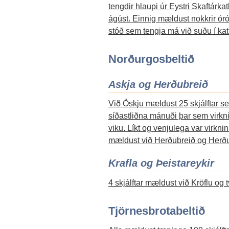
tengdir hlaupi úr Eystri Skaftárka
ágúst. Einnig mældust nokkrir ór
stóð sem tengja má við suðu í kat
Norðurgosbeltið
Askja og Herðubreið
Við Öskju mældust 25 skjálftar sem
síðastliðna mánuði þar sem virknin
viku. Líkt og venjulega var virkni
mældust við Herðubreið og Herðu
Krafla og Þeistareykir
4 skjálftar mældust við Kröflu og t
Tjörnesbrotabeltið