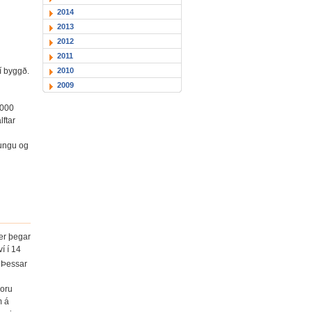
2014
2013
2012
2011
2010
í byggð.
2009
5000
lftar
bungu og
er þegar
í í 14
. Þessar
voru
m á