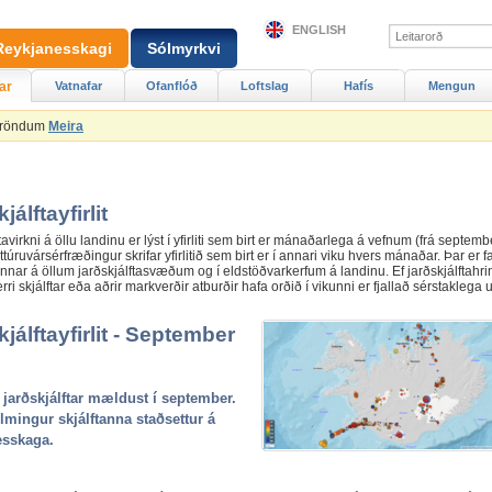
ENGLISH
Reykjanesskagi
Sólmyrkvi
ar
Vatnafar
Ofanflóð
Loftslag
Hafís
Mengun
Ströndum
Meira
jálftayfirlit
tavirkni á öllu landinu er lýst í yfirliti sem birt er mánaðarlega á vefnum (frá septemb
túruvársérfræðingur skrifar yfirlitið sem birt er í annari viku hvers mánaðar. Þar er far
unnar á öllum jarðskjálftasvæðum og í eldstöðvarkerfum á landinu. Ef jarðskjálftahrin
rri skjálftar eða aðrir markverðir atburðir hafa orðið í vikunni er fjallað sérstaklega
jálftayfirlit - September
jarðskjálftar mældust í september.
lmingur skjálftanna staðsettur á
esskaga.