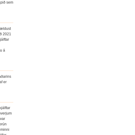
aupið sem
mældust
ið 2021
álftar
gu á
aðarins
f er
jálftar
hverjum
 var
rbrún
 minni