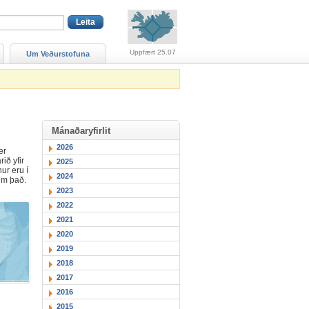
Viðvaranir (engin viðv
Uppfært 25.07
Um Veðurstofuna
Mánaðaryfirlit
2026
er
ið yfir
2025
ur eru í
2024
 um það.
2023
2022
2021
2020
2019
2018
2017
2016
2015