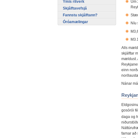
Um 2
Ýmis ritverk
Rey
Skjálftavefsjá
Fannstu skjálftann?
Stær
Óróamælingar
Níu 
M3,6
M3.1
Alls mæld
skjálftar
mældust. A
Reykjanes
einn norð
norðausta
Nánar má 
Reykja
Eldgosinu
gosórói fé
daga og h
niðurstöð
Náttúrufr
farnar að 