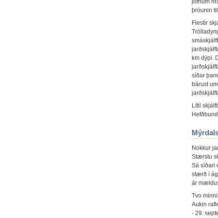
jöfnum hr
þróunin ti
Flestir s
Trölladyn
smáskjálf
jarðskjálf
km dýpi. 
jarðskjálf
síðar þan
bárust um 
jarðskjálf
Lítil skj
Hefðbundi
Mýrdals
Nokkur jar
Stærstu s
Sá síðari 
stærð í ág
ár mældust
Tvo minni
Aukin raf
- 29. sep