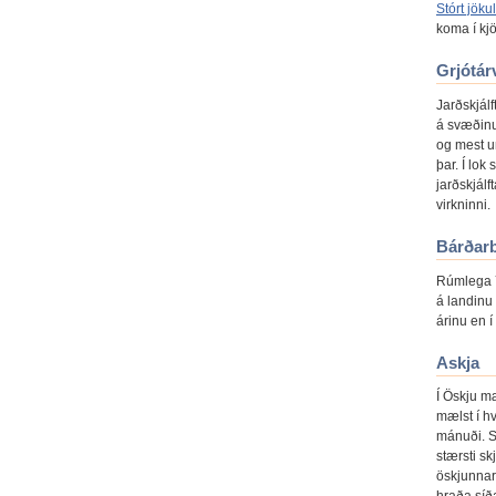
Stórt jöku
koma í kjö
Grjótár
Jarðskjálf
á svæðinu
og mest u
þar. Í lok
jarðskjálf
virkninni.
Bárðar
Rúmlega 7
á landinu
árinu en í
Askja
Í Öskju m
mælst í h
mánuði. S
stærsti sk
öskjunnar