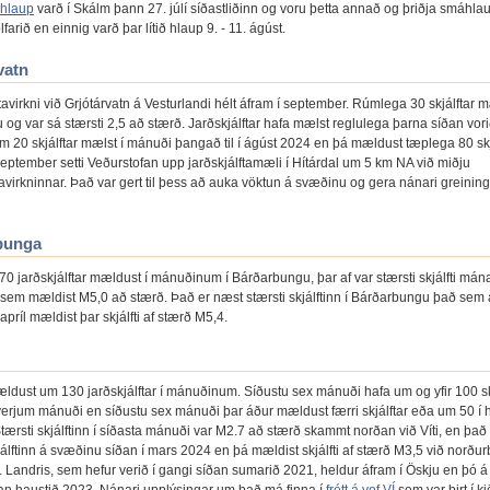
lhlaup
varð í Skálm þann 27. júlí síðastliðinn og voru þetta annað og þriðja smáhl
lfarið en einnig varð þar lítið hlaup 9. - 11. ágúst.
vatn
tavirkni við Grjótárvatn á Vesturlandi hélt áfram í september. Rúmlega 30 skjálftar 
 og var sá stærsti 2,5 að stærð. Jarðskjálftar hafa mælst reglulega þarna síðan vor
m 20 skjálftar mælst í mánuði þangað til í ágúst 2024 en þá mældust tæplega 80 skj
 september setti Veðurstofan upp jarðskjálftamæli í Hítárdal um 5 km NA við miðju
tavirkninnar. Það var gert til þess að auka vöktun á svæðinu og gera nánari greinin
bunga
0 jarðskjálftar mældust í mánuðinum í Bárðarbungu, þar af var stærsti skjálfti mán
 sem mældist M5,0 að stærð. Það er næst stærsti skjálftinn í Bárðarbungu það sem a
 apríl mældist þar skjálfti af stærð M5,4.
ældust um 130 jarðskjálftar í mánuðinum. Síðustu sex mánuði hafa um og yfir 100 sk
verjum mánuði en síðustu sex mánuði þar áður mældust færri skjálftar eða um 50 í 
tærsti skjálftinn í síðasta mánuði var M2.7 að stærð skammt norðan við Víti, en það
jálftinn á svæðinu síðan í mars 2024 en þá mældist skjálfti af stærð M3,5 við norðu
. Landris, sem hefur verið í gangi síðan sumarið 2021, heldur áfram í Öskju en þó á