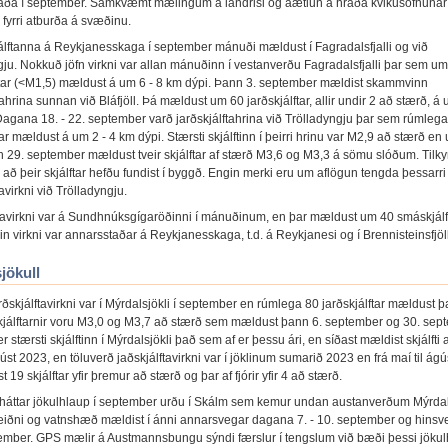
aða í september. Samkvæmt mælingum á landrisi og áætlun á hraða kvikusöfnunar
l fyrri atburða á svæðinu.
kjálftanna á Reykjanesskaga í september mánuði mældust í Fagradalsfjalli og við
gju. Nokkuð jöfn virkni var allan mánuðinn í vestanverðu Fagradalsfjalli þar sem u
tar (<M1,5) mældust á um 6 - 8 km dýpi. Þann 3. september mældist skammvinn
tahrina sunnan við Bláfjöll. Þá mældust um 60 jarðskjálftar, allir undir 2 að stærð, á 
Dagana 18. - 22. september varð jarðskjálftahrina við Trölladyngju þar sem rúmleg
tar mældust á um 2 - 4 km dýpi. Stærsti skjálftinn í þeirri hrinu var M2,9 að stærð en
n 29. september mældust tveir skjálftar af stærð M3,6 og M3,3 á sömu slóðum. Tilk
að þeir skjálftar hefðu fundist í byggð. Engin merki eru um aflögun tengda þessarri
tavirkni við Trölladyngju.
álftavirkni var á Sundhnúksgígaröðinni í mánuðinum, en þar mældust um 40 smáskjálft
n virkni var annarsstaðar á Reykjanesskaga, t.d. á Reykjanesi og í Brennisteinsfjö
jökull
ðskjálftavirkni var í Mýrdalsjökli í september en rúmlega 80 jarðskjálftar mældust þa
kjálftarnir voru M3,0 og M3,7 að stærð sem mældust þann 6. september og 30. sep
er stærsti skjálftinn í Mýrdalsjökli það sem af er þessu ári, en síðast mældist skjálfti
úst 2023, en töluverð jaðskjálftavirkni var í jöklinum sumarið 2023 en frá maí til ág
 19 skjálftar yfir þremur að stærð og þar af fjórir yfir 4 að stærð.
háttar jökulhlaup í september urðu í Skálm sem kemur undan austanverðum Mýrdals
leiðni og vatnshæð mældist í ánni annarsvegar dagana 7. - 10. september og hinsv
tember. GPS mælir á Austmannsbungu sýndi færslur í tengslum við bæði þessi jökul