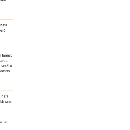
ölfar
 hafa
tærð
n fannst
ardal.
r verði á
anfarin
i hafa
öklinum.
lftar