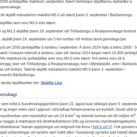
500 jarðskjálftar mældust í september. Nærri helmingur skjálftanna staðsettur á
kjanesskaga.
sti skjálfti mánaðarins mældist M5.0 að stærð þann 3. september í Bárðarbungu.
skjálftar sem voru M3.0 eða stærri.
 og M3,3 skjálftar þann 29. september við Trölladyngju á Reykjanesskaga fundust 
 skjálfti þann 16. september um 5 km norðan við Hofsós fannt greinilega þar.
ust um 2500 jarðskjálftar á landinu í september. Á árinu 2024 hafa á bilinu 2000 - 
 mælst í hverjum mánuði á landinu, utan við Janúar 2024 þegar nærri 10.000 jarðskjá
lls mældust níu jarðskjálftar sem voru M3.0 eða stærri. Þrír þeirra voru úti á
hrygg, tveir við Trölladyngju á Reykjanesskaga, tveir í Mýrdalsjökli, einn í Bárðar
an við Hofsós. Stærsti skjálfti mánaðarins mældist M5.0 þann 3. september í
nverðri Bárðarbungu.
skoða skjálftavirkni hér:
Skjálfta Lísa
nesskagi
 sem hófst á Sundhnúksgígaröðinni þann 22. ágúst lauk síðdegis þann 5. septemb
ll og engin virkni sást í gígnum í drónaflugi Almannavarna um kvöldið. Gosið stóð þv
2
3
raunbreiðan sem myndaðist var um 15.8 km
og rúmmál hennar um 60 milljón m
ur byggja á mælingum frá Verkfræðistofunni Eflu og úrvinnslu myndmælingateymis
æðistofnunar. Nánari upplýsingar um eldgosið má finna í
frétt á vef VÍ
. Í lok gossins 
sjást vísbendingar um landris væri hafið aftur í Svartsengi og hefur það haldið áfra