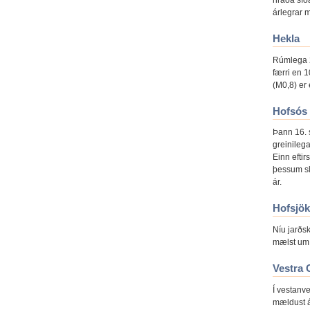
hraða síð
árlegrar 
Hekla
Rúmlega 2
færri en 1
(M0,8) er 
Hofsós
Þann 16. s
greinilega
Einn eftir
þessum sl
ár.
Hofsjök
Níu jarðsk
mælst um 1
Vestra 
Í vestanv
mældust á