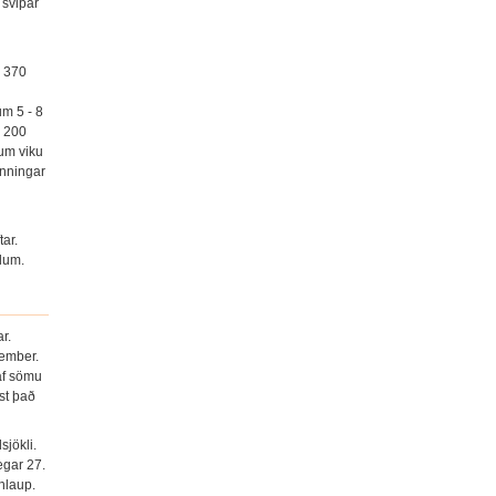
 svipar
m 370
um 5 - 8
a 200
 um viku
ynningar
ar.
llum.
r.
tember.
 af sömu
úst það
jökli.
egar 27.
hlaup.