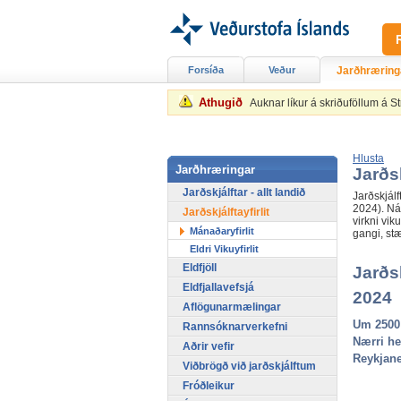
Forsíða
Veður
Jarðhræring
Athugið
Auknar líkur á skriðuföllum á 
Hlusta
Jarðhræringar
Jarðsk
Jarðskjálftar - allt landið
Jarðskjálf
2024). Nát
Jarðskjálftayfirlit
virkni vik
Mánaðaryfirlit
gangi, stæ
Eldri Vikuyfirlit
Eldfjöll
Jarðsk
Eldfjallavefsjá
2024
Aflögunarmælingar
Um 2500 
Rannsóknarverkefni
Nærri he
Aðrir vefir
Reykjan
Viðbrögð við jarðskjálftum
Fróðleikur