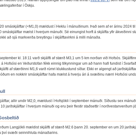
an haustið 2023. Nánari upplýsingar um það má finna í
frétt á vef VÍ
sem var birt í kj
mælingaferðar í Öskju.
0 smáskjálftar (<M1,0) mældust í Heklu í mánuðinum. Það sem af er árinu 2024 til
0 smáskjálftar mælst í hverjum mánuði. Sé einungist horft á skjálfta yfir ákveðinni s
ekki að sjá markverða breytingu í skjálftavirkni á milli mánaða.
eptember kl. 18:11 varð skjálfti af stærð M3,1 um 5 km norðan við Hofsós. Skjálftin
 á Hofsósi en Veðurstofan fékk einnig tilkynningar um að hann hafi fundist í Svarfað
skjálfti af stærðinni M1,6 varð rúmri klukkustund síðar. Ekki er algengt að jarðskjálfta
óðum en nokkrir smáskjálftar hafa mælst á hverju ári á svæðinu nærri Hofsósi und
ull
jálftar, allir undir M2,0, mældust í Hofsjökli í september mánuði. Síðustu sex mánuð
0 jarðskjálftar í hverjum mánuði og eru þeir flestir staðsettir í norðvestanverðum j
Gosbeltið
erðum Langjökli mældist skjálfti af stærð M2.6 þann 20. september en um 20 jarðskjá
 því svæði seinnihluta mánaðarins.