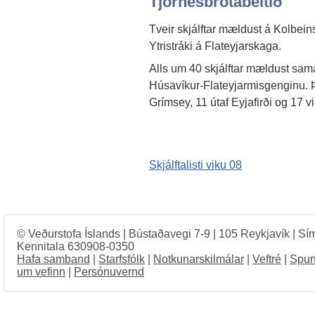
Tjörnesbrotabeltið
Tveir skjálftar mældust á Kolbeins
Ytristráki á Flateyjarskaga.
Alls um 40 skjálftar mældust sam
Húsavíkur-Flateyjarmisgenginu. Þa
Grímsey, 11 útaf Eyjafirði og 17 v
Skjálftalisti viku 08
© Veðurstofa Íslands | Bústaðavegi 7-9 | 105 Reykjavík | Sí
Kennitala 630908-0350
Hafa samband
|
Starfsfólk
|
Notkunarskilmálar
|
Veftré
|
Spur
um vefinn
|
Persónuvernd