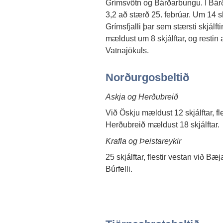
Grímsvötn og Bárðarbungu. Í Bárð
3,2 að stærð 25. febrúar. Um 14 skj
Grímsfjalli þar sem stærsti skjálf
mældust um 8 skjálftar, og restin 
Vatnajökuls.
Norðurgosbeltið
Askja og Herðubreið
Við Öskju mældust 12 skjálftar, fles
Herðubreið mældust 18 skjálftar.
Krafla og Þeistareykir
25 skjálftar, flestir vestan við Bæjar
Búrfelli.