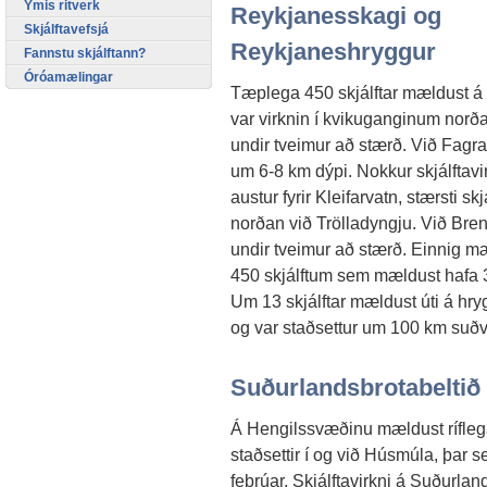
Ýmis ritverk
Reykjanesskagi og
Skjálftavefsjá
Reykjaneshryggur
Fannstu skjálftann?
Óróamælingar
Tæplega 450 skjálftar mældust á
var virknin í kvikuganginum norðan
undir tveimur að stærð. Við Fagrad
um 6-8 km dýpi. Nokkur skjálftavir
austur fyrir Kleifarvatn, stærsti s
norðan við Trölladyngju. Við Brenn
undir tveimur að stærð. Einnig mæl
450 skjálftum sem mældust hafa 380
Um 13 skjálftar mældust úti á hryg
og var staðsettur um 100 km suðv
Suðurlandsbrotabeltið
Á Hengilssvæðinu mældust ríflega
staðsettir í og við Húsmúla, þar sem
febrúar. Skjálftavirkni á Suðurlan