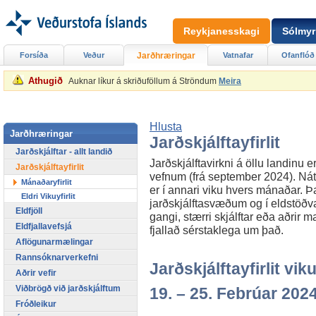
Reykjanesskagi
Sólmyr
Forsíða
Veður
Jarðhræringar
Vatnafar
Ofanflóð
Athugið
Auknar líkur á skriðuföllum á Ströndum
Meira
Hlusta
Jarðhræringar
Jarðskjálftayfirlit
Jarðskjálftar - allt landið
Jarðskjálftavirkni á öllu landinu er
Jarðskjálftayfirlit
vefnum (frá september 2024). Náttú
Mánaðaryfirlit
er í annari viku hvers mánaðar. Þar
Eldri Vikuyfirlit
jarðskjálftasvæðum og í eldstöðvar
Eldfjöll
gangi, stærri skjálftar eða aðrir m
Eldfjallavefsjá
fjallað sérstaklega um það.
Aflögunarmælingar
Rannsóknarverkefni
Jarðskjálftayfirlit viku
Aðrir vefir
Viðbrögð við jarðskjálftum
19. – 25. Febrúar 202
Fróðleikur