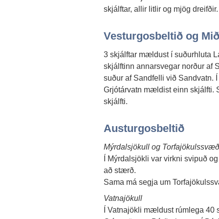
skjálftar, allir litlir og mjög dreifðir.
Vesturgosbeltið og Mið
3 skjálftar mældust í suðurhluta 
skjálftinn annarsvegar norður af 
suður af Sandfelli við Sandvatn. Í
Grjótárvatn mældist einn skjálfti.
skjálfti.
Austurgosbeltið
Mýrdalsjökull og Torfajökulssvæð
Í Mýrdalsjökli var virkni svipuð og
að stærð.
Sama má segja um Torfajökulssvæði
Vatnajökull
Í Vatnajökli mældust rúmlega 40 sk