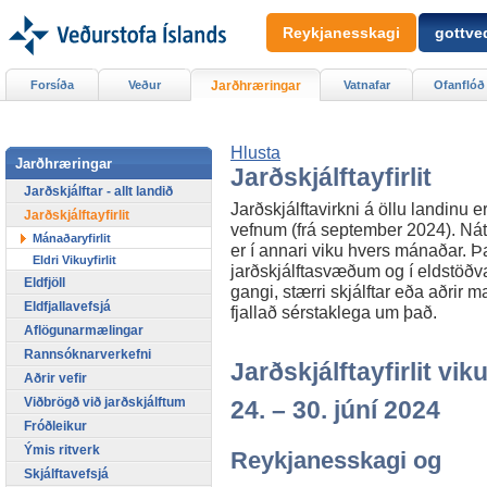
Reykjanesskagi
gottved
Forsíða
Veður
Jarðhræringar
Vatnafar
Ofanflóð
Hlusta
Jarðhræringar
Jarðskjálftayfirlit
Jarðskjálftar - allt landið
Jarðskjálftavirkni á öllu landinu er
Jarðskjálftayfirlit
vefnum (frá september 2024). Náttú
Mánaðaryfirlit
er í annari viku hvers mánaðar. Þar
Eldri Vikuyfirlit
jarðskjálftasvæðum og í eldstöðvar
Eldfjöll
gangi, stærri skjálftar eða aðrir m
Eldfjallavefsjá
fjallað sérstaklega um það.
Aflögunarmælingar
Rannsóknarverkefni
Jarðskjálftayfirlit viku
Aðrir vefir
Viðbrögð við jarðskjálftum
24. – 30. júní 2024
Fróðleikur
Ýmis ritverk
Reykjanesskagi og
Skjálftavefsjá