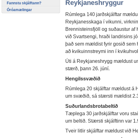
Reykjaneshryggur
Fannstu skjálftann?
Óróamælingar
Rúmlega 140 jarðskjálftar mældu
Reykjanesskaga í vikunni, virknin 
Brennisteinsfjöll og suðaustur a
við Svartsengi, hraði landrisins jó
það sem mældist fyrir gosið sem 
að kvikuinnstreymi inn í kvikuhvol
Úti á Reykjaneshrygg mældust um 2
stærð, þann 26. júní.
Hengilssvæðið
Rúmlega 20 skjálftar mældust á H
um svæðið, sá stærsti mældist 2.3
Suðurlandsbrotabeltið
Tæplega 30 jarðskjálftar voru stað
um beltið. Stærsti skjálftinn var 1.
Tveir litlir skjálftar mældust við H