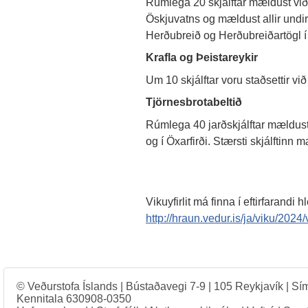
Rúmlega 20 skjálftar mældust við Ö
Öskjuvatns og mældust allir undir
Herðubreið og Herðubreiðartögl í 
Krafla og Þeistareykir
Um 10 skjálftar voru staðsettir við 
Tjörnesbrotabeltið
Rúmlega 40 jarðskjálftar mældust 
og í Öxarfirði. Stærsti skjálftinn 
Vikuyfirlit má finna í eftirfarandi h
http://hraun.vedur.is/ja/viku/2024/
© Veðurstofa Íslands | Bústaðavegi 7-9 | 105 Reykjavík | Sí
Kennitala 630908-0350