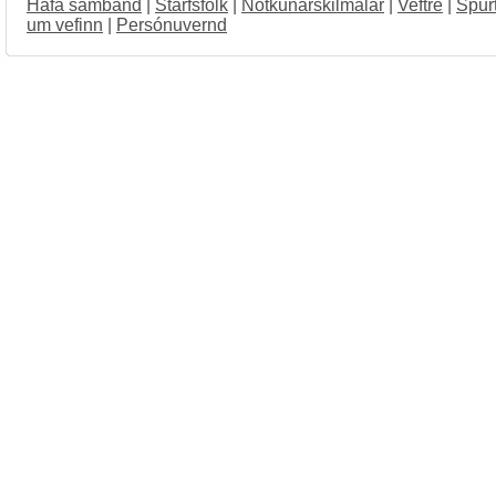
Hafa samband
|
Starfsfólk
|
Notkunarskilmálar
|
Veftré
|
Spur
um vefinn
|
Persónuvernd