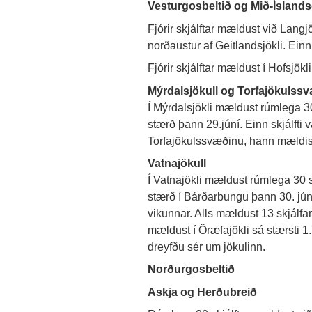
Vesturgosbeltið og Mið-Íslands
Fjórir skjálftar mældust við Langjö
norðaustur af Geitlandsjökli. Einn
Fjórir skjálftar mældust í Hofsjökl
Mýrdalsjökull og Torfajökulss
Í Mýrdalsjökli mældust rúmlega 30 
stærð þann 29.júní. Einn skjálfti 
Torfajökulssvæðinu, hann mældist
Vatnajökull
Í Vatnajökli mældust rúmlega 30 sk
stærð í Bárðarbungu þann 30. júní 
vikunnar. Alls mældust 13 skjálfa
mældust í Öræfajökli sá stærsti 1.
dreyfðu sér um jökulinn.
Norðurgosbeltið
Askja og Herðubreið