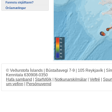
Fannstu skjálftann?
Óróamælingar
© Veðurstofa Íslands | Bústaðavegi 7-9 | 105 Reykjavík | Sí
Kennitala 630908-0350
Hafa samband
|
Starfsfólk
|
Notkunarskilmálar
|
Veftré
|
Spur
um vefinn
|
Persónuvernd