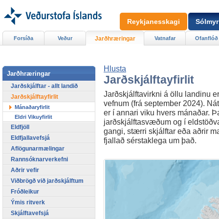
Reykjanesskagi
Sólmyr
Forsíða
Veður
Jarðhræringar
Vatnafar
Ofanflóð
Hlusta
Jarðhræringar
Jarðskjálftayfirlit
Jarðskjálftar - allt landið
Jarðskjálftavirkni á öllu landinu er
Jarðskjálftayfirlit
vefnum (frá september 2024). Náttú
Mánaðaryfirlit
er í annari viku hvers mánaðar. Þar
Eldri Vikuyfirlit
jarðskjálftasvæðum og í eldstöðvar
Eldfjöll
gangi, stærri skjálftar eða aðrir m
Eldfjallavefsjá
fjallað sérstaklega um það.
Aflögunarmælingar
Rannsóknarverkefni
Aðrir vefir
Viðbrögð við jarðskjálftum
Fróðleikur
Ýmis ritverk
Skjálftavefsjá