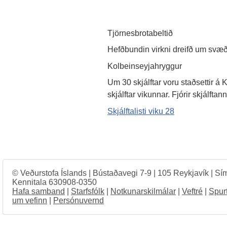
Tjörnesbrotabeltið
Hefðbundin virkni dreifð um svæði
Kolbeinseyjahryggur
Um 30 skjálftar voru staðsettir á 
skjálftar vikunnar. Fjórir skjálfta
Skjálftalisti viku 28
© Veðurstofa Íslands | Bústaðavegi 7-9 | 105 Reykjavík | Sí
Kennitala 630908-0350
Hafa samband
|
Starfsfólk
|
Notkunarskilmálar
|
Veftré
|
Spur
um vefinn
|
Persónuvernd