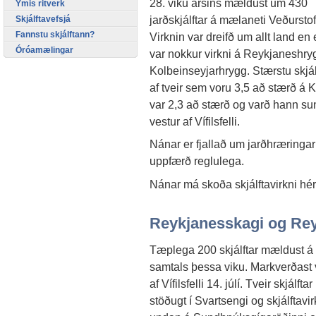
28. viku ársins mældust um 430
Ýmis ritverk
jarðskjálftar á mælaneti Veðursto
Skjálftavefsjá
Fannstu skjálftann?
Virknin var dreifð um allt land en 
Óróamælingar
var nokkur virkni á Reykjaneshry
Kolbeinseyjarhrygg. Stærstu skjál
af tveir sem voru 3,5 að stærð á K
var 2,3 að stærð og varð hann su
vestur af Vífilsfelli.
Nánar er fjallað um jarðhræringar
uppfærð reglulega.
Nánar má skoða skjálftavirkni hé
Reykjanesskagi og Re
Tæplega 200 skjálftar mældust 
samtals þessa viku. Markverðast va
af Vífilsfelli 14. júlí. Tveir skjálf
stöðugt í Svartsengi og skjálftavirk