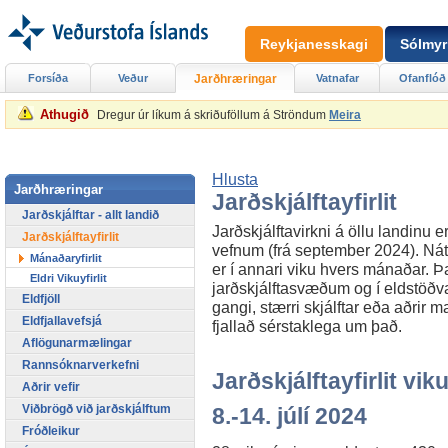
Reykjanesskagi
Sólmyr
Forsíða
Veður
Jarðhræringar
Vatnafar
Ofanflóð
Athugið
Dregur úr líkum á skriðuföllum á Ströndum
Meira
Hlusta
Jarðhræringar
Jarðskjálftayfirlit
Jarðskjálftar - allt landið
Jarðskjálftavirkni á öllu landinu er
Jarðskjálftayfirlit
vefnum (frá september 2024). Náttú
Mánaðaryfirlit
er í annari viku hvers mánaðar. Þar
Eldri Vikuyfirlit
jarðskjálftasvæðum og í eldstöðvar
Eldfjöll
gangi, stærri skjálftar eða aðrir m
Eldfjallavefsjá
fjallað sérstaklega um það.
Aflögunarmælingar
Rannsóknarverkefni
Jarðskjálftayfirlit viku
Aðrir vefir
Viðbrögð við jarðskjálftum
8.-14. júlí 2024
Fróðleikur