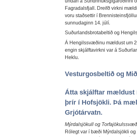
undan á Sundhnúksgígaröðinni og 
Fagradalsfjall. Dreifð virkni mældi
voru staðsettir í Brennisteinsfjöll
sunnudaginn 14. júlí.
Suðurlandsbrotabeltið og Hengi
Á Hengilssvæðinu mældust um 20 s
engin skjálftavirkni var á Suðurla
Heklu.
Vesturgosbeltið og Mið
Átta skjálftar mældust
þrír í Hofsjökli. Þá mæl
Grjótárvatn.
Mýrdalsjökull og Torfajökulssvæð
Rólegt var í bæði Mýrdalsjökli og