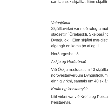
samtals sex skjálftar. Einn skjálfti 
Vatnajökull
Skjálftavirkni var með rólegra mót
staðsettir í Öræfajökli, Skeiðará
Dyngjujökli. Einn skjálfti mældist v
algengir en koma þó af og til.
Norðurgosbeltið
Askja og Herðubreið
Við Öskju mældust um 40 skjálftar
norðvestanverðum Dyngjufjöllum.
einnig virkni, samtals um 40 skjálf
Krafla og Þeistareykir
Lítil virkni var við Kröflu og Þeista
Þeistareyki.