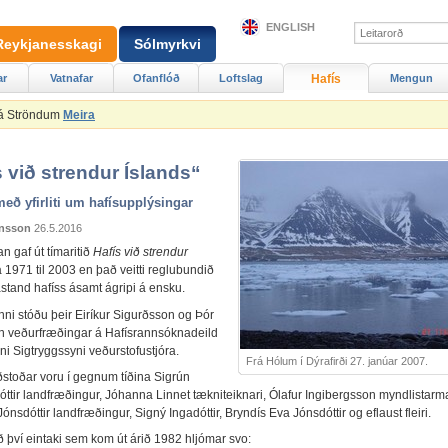
ENGLISH
Reykjanesskagi
Sólmyrkvi
ar
Vatnafar
Ofanflóð
Loftslag
Hafís
Mengun
 á Ströndum
Meira
s við strendur Íslands“
með yfirliti um hafísupplýsingar
ónsson
26.5.2016
n gaf út tímaritið
Hafís við strendur
á 1971 til 2003 en það veitti reglubundið
 ástand hafíss ásamt ágripi á ensku.
nni stóðu þeir Eiríkur Sigurðsson og Þór
 veðurfræðingar á Hafísrannsóknadeild
ni Sigtryggssyni veðurstofustjóra.
Frá Hólum í Dýrafirði 27. janúar 2007.
aðstoðar voru í gegnum tíðina Sigrún
óttir landfræðingur, Jóhanna Linnet tækniteiknari, Ólafur Ingibergsson myndlistarm
Jónsdóttir landfræðingur, Signý Ingadóttir, Bryndís Eva Jónsdóttir og eflaust fleiri.
ð því eintaki sem kom út árið 1982 hljómar svo: