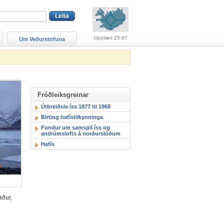
Viðvaranir (engin viðv
Uppfært 25.07
Um Veðurstofuna
Fróðleiksgreinar
Útbreiðsla íss 1877 til 1968
Birting hafístilkynninga
Fundur um samspil íss og
andrúmslofts á norðurslóðum
Hafís
aður,