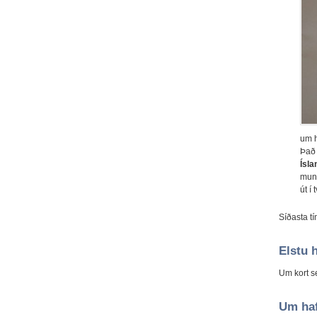
um h
Það 
Ísla
mun 
út í
Síðasta tí
Elstu 
Um kort 
Um haf