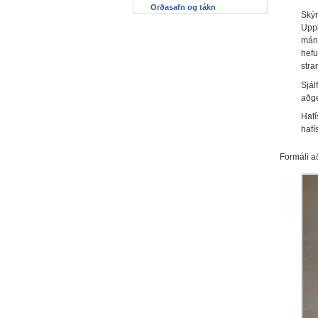
Orðasafn og tákn
Skýr
Uppl
mánu
hefu
stra
Sjál
aðge
Hafí
hafí
Formáli að