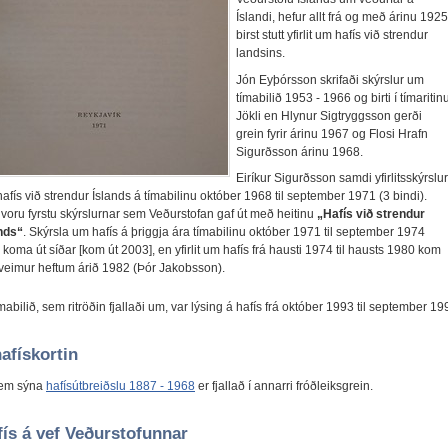
Íslandi, hefur allt frá og með árinu 1925
birst stutt yfirlit um hafís við strendur
landsins.
Jón Eyþórsson skrifaði skýrslur um
tímabilið 1953 - 1966 og birti í tímaritin
Jökli en Hlynur Sigtryggsson gerði
grein fyrir árinu 1967 og Flosi Hrafn
Sigurðsson árinu 1968.
Eiríkur Sigurðsson samdi yfirlitsskýrslur
afís við strendur Íslands á tímabilinu október 1968 til september 1971 (3 bindi).
voru fyrstu skýrslurnar sem Veðurstofan gaf út með heitinu
„Hafís við strendur
nds“
. Skýrsla um hafís á þriggja ára tímabilinu október 1971 til september 1974
koma út síðar [kom út 2003], en yfirlit um hafís frá hausti 1974 til hausts 1980 kom
 tveimur heftum árið 1982 (Þór Jakobsson).
mabilið, sem ritröðin fjallaði um, var lýsing á hafís frá október 1993 til september 19
hafískortin
sem sýna
hafísútbreiðslu 1887 - 1968
er fjallað í annarri fróðleiksgrein.
ís á vef Veðurstofunnar