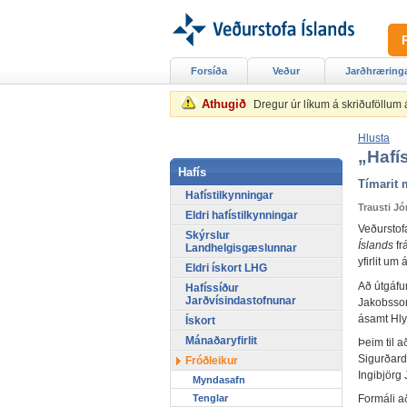
Forsíða
Veður
Jarðhræring
Athugið
Dregur úr líkum á skriðuföllum
Hlusta
„Hafí
Hafís
Tímarit 
Hafístilkynningar
Trausti J
Eldri hafístilkynningar
Veðurstofa
Skýrslur
Íslands
fr
Landhelgisgæslunnar
yfirlit um
Eldri ískort LHG
Að útgáfu
Hafíssíður
Jarðvísindastofnunar
Jakobsson
ásamt Hly
Ískort
Mánaðaryfirlit
Þeim til 
Sigurðard
Fróðleikur
Ingibjörg 
Myndasafn
Tenglar
Formáli a