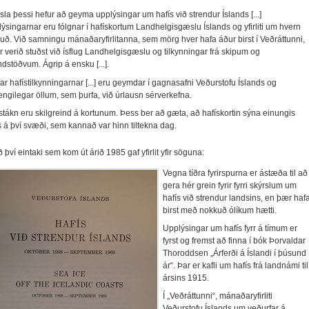
sla þessi hefur að geyma upplýsingar um hafís við strendur Íslands [...]
ýsingarnar eru fólgnar í hafískortum Landhelgisgæslu Íslands og yfirliti um hvern
ð. Við samningu mánaðaryfirlitanna, sem mörg hver hafa áður birst í Veðráttunni,
r verið stuðst við ísflug Landhelgisgæslu og tilkynningar frá skipum og
ndstöðvum. Ágrip á ensku [...].
far hafístilkynningarnar [...] eru geymdar í gagnasafni Veðurstofu Íslands og
ngilegar öllum, sem þurfa, við úrlausn sérverkefna.
stákn eru skilgreind á kortunum. Þess ber að gæta, að hafískortin sýna einungis
s á því svæði, sem kannað var hinn tiltekna dag.
 því eintaki sem kom út árið 1985 gaf yfirlit yfir söguna:
Vegna tíðra fyrirspurna er ás
tæða til að
gera hér grein fyrir fyrri skýrslum um
hafís við strendur landsins, en þær haf
birst með nokkuð ólíkum hætti.
Upplýsingar um hafís fyrr á tímum er
fyrst og fremst að finna í bók Þorvaldar
Thoroddsen „Árferði á Íslandi í þúsund
ár“. Þar er kafli um hafís frá landnámi til
ársins 1915.
Í „Veðráttunni“, mánaðaryfirliti
Veðurstofu Íslands um veðurfar á