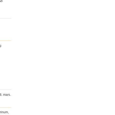
að
g
6. mars.
hrinum,