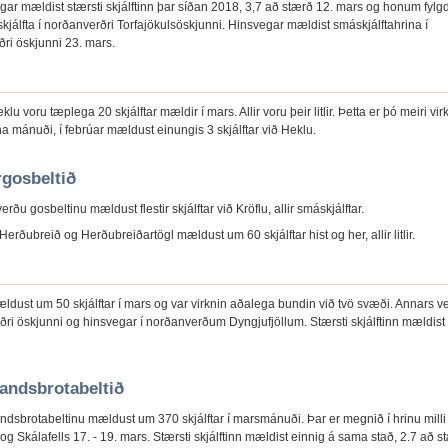
ar mældist stærsti skjálftinn þar síðan 2018, 3,7 að stærð 12. mars og honum fylgdi 
rskjálfta í norðanverðri Torfajökulsöskjunni. Hinsvegar mældist smáskjálftahrina í
ðri öskjunni 23. mars.
eklu voru tæplega 20 skjálftar mældir í mars. Allir voru þeir litlir. Þetta er þó meiri vir
a mánuði, í febrúar mældust einungis 3 skjálftar við Heklu.
gosbeltið
rðu gosbeltinu mældust flestir skjálftar við Kröflu, allir smáskjálftar.
Herðubreið og Herðubreiðartögl mældust um 60 skjálftar hist og her, allir litlir.
ldust um 50 skjálftar í mars og var virknin aðalega bundin við tvö svæði. Annars ve
ðri öskjunni og hinsvegar í norðanverðum Dyngjufjöllum. Stærsti skjálftinn mældist 
andsbrotabeltið
ndsbrotabeltinu mældust um 370 skjálftar í marsmánuði. Þar er megnið í hrinu milli
 og Skálafells 17. - 19. mars. Stærsti skjálftinn mældist einnig á sama stað, 2.7 að s