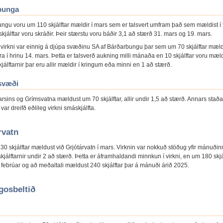
bunga
ungu voru um 110 skjálftar mældir í mars sem er talsvert umfram það sem mældist í 
kjálftar voru skráðir. Þeir stærstu voru báðir 3,1 að stærð 31. mars og 19. mars.
virkni var einnig á djúpa svæðinu SA af Bárðarbungu þar sem um 70 skjálftar mæld
irra í hrinu 14. mars. Þetta er talsverð aukning milli mánaða en 10 skjálftar voru mæld
kjálftarnir þar eru allir mældir í kringum eða minni en 1 að stærð.
svæði
rsins og Grímsvatna mældust um 70 skjálftar, allir undir 1,5 að stærð. Annars staðar
 var dreifð eðlileg virkni smáskjálfta.
rvatn
30 skjálftar mældust við Grjótárvatn í mars. Virknin var nokkuð stöðug yfir mánuðin
 skjálftarnir undir 2 að stærð. Þetta er áframhaldandi minnkun í virkni, en um 180 skjá
 febrúar og að meðaltali mældust 240 skjálftar þar á mánuði árið 2025.
gosbeltið