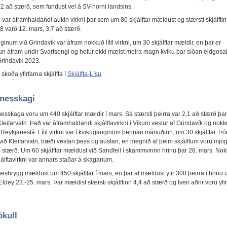
4,2 að stærð, sem fundust vel á SV-horni landsins.
li var áframhaldandi aukin virkni þar sem um 80 skjálftar mældust og stærsti skjálfti
8 varð 12. mars, 3,7 að stærð.
ginum við Grindavík var áfram nokkuð lítil virkni, um 30 skjálftar mældir, en þar er
un áfram undir Svartsengi og hefur ekki mælst meira magn kviku þar síðan eldgosa
Grindavík 2023.
koða yfirfarna skjálfta í
Skjálfta-Lísu
nesskagi
esskaga voru um 440 skjálftar mældir í mars. Sá stærsti þeirra var 2,1 að stærð þa
leifarvatn. Það var áframhaldandi skjálftavirkni í Víkum vestur af Grindavík og nokkr
á Reykjanestá. Lítil virkni var í kvikuganginum þennan mánuðinn, um 30 skjálftar. Þ
 við Kleifarvatn, bæði vestan þess og austan, en megnið af þeim skjálftum voru mjög li
ð stærð. Um 60 skjálftar mældust við Sandfell í skammvinnri hrinu þar 28. mars. Nok
jálftavirkni var annars staðar á skaganum.
eshrygg mældust um 450 skjálftar í mars, en þar af mældust yfir 300 þeirra í hrinu
ldey 23.-25. mars. Þar mældist stærsti skjálftinn 4,4 að stærð og tveir aðrir voru yfi
ökull