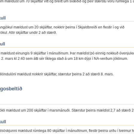
um mældust um 70 skjálftar vítt og breitt um svæðið og þeir stærstu voru rúmlega 1 
ull
angjökul mældust um 20 skjálftar, nokkrir þeirra í Skjaldbreiði en flestir í og við
ökul. Allir skjálftar undir 2 að stærð.
ull
li mældust einungis 9 skjálftar í mánuðinum. Þar mældist þó einnig nokkuð óvenjule
 2. mars kl 2:40 sem átti sér líklega stað á um 18 km dýpi í NA-verðum jöklinum.
löndulóni mældust nokkrir skjálftar, stærstur þeirra 2 að stærð 8. mars.
gosbeltið
jökli mældust um 200 skjálftar í marsmánuði. Stærstur þeirra mældist 2,7 að stærð 2
ull
ulsöskjunni mældust rúmlega 80 skjálftar í mánuðinum, flestir þeirra urðu í tveimur 