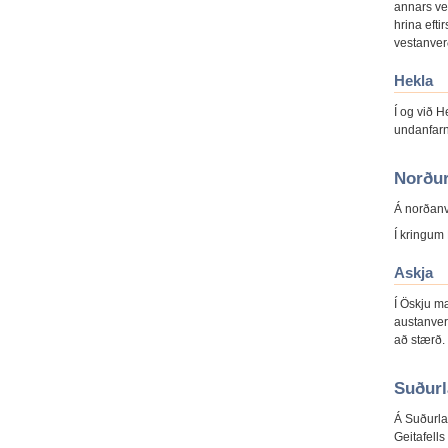
annars veg
hrina efti
vestanver
Hekla
Í og við H
undanfarn
Norður
Á norðanve
Í kringum 
Askja
Í Öskju mæ
austanver
að stærð.
Suðurl
Á Suðurla
Geitafells