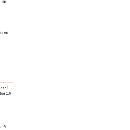
lítil
kni en
gar í
þar 1.6
tærð,