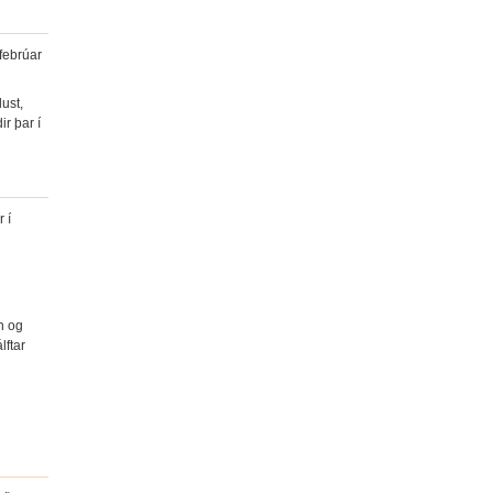
febrúar
ust,
ir þar í
 í
n og
lftar