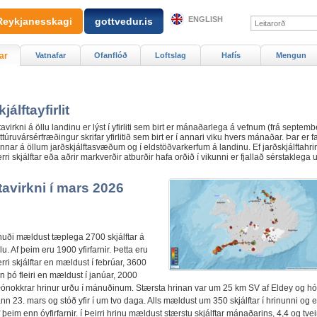
ENGLISH
Reykjanesskagi
gottvedur.is
ar
Vatnafar
Ofanflóð
Loftslag
Hafís
Mengun
jálftayfirlit
tavirkni á öllu landinu er lýst í yfirliti sem birt er mánaðarlega á vefnum (frá septemb
túruvársérfræðingur skrifar yfirlitið sem birt er í annari viku hvers mánaðar. Þar er far
unnar á öllum jarðskjálftasvæðum og í eldstöðvarkerfum á landinu. Ef jarðskjálftahrin
rri skjálftar eða aðrir markverðir atburðir hafa orðið í vikunni er fjallað sérstaklega
tavirkni í mars 2026
uði mældust tæplega 2700 skjálftar á
lu. Af þeim eru 1900 yfirfarnir. Þetta eru
ri skjálftar en mældust í febrúar, 3600
 en þó fleiri en mældust í janúar, 2000
. Þónokkrar hrinur urðu í mánuðinum. Stærsta hrinan var um 25 km SV af Eldey og hó
n 23. mars og stóð yfir í um tvo daga. Alls mældust um 350 skjálftar í hrinunni og e
þeim enn óyfirfarnir. í Þeirri hrinu mældust stærstu skjálftar mánaðarins, 4,4 og tvei