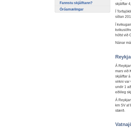
Fannstu skjálftann?
skjálftar 
Óróamælingar
Í Torfajök
síðan 201
Í kvikugan
kvikusöfn
hófst við 
Nánar má s
Reykja
Á Reykjan
mars við K
skjálftar 
virkni var
undir 1 a
eðlileg sk
Á Reykjan
km SV af E
stærð.
Vatnaj