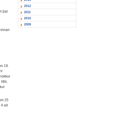
2012
nn þar
2011
2010
2009
hrinan
nn 19.
ir
ónokkur
tlir,
kur
 um 25
r 4 að