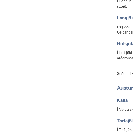
Í Henglin
stærð.
Langjök
Í og við L
Geitlandsj
Hofsjök
Í Hofsjök
óróahviða
Suður af B
Austur
Katla
Í Mýrdals
Torfajök
Í Torfajök