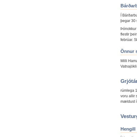
Bárðar
Í Bárðarb
þegar 30 s
Þónokkur 
flestir þe
febrúar. S
Önnur 
Milli Hama
Vatnajökli
Grjótá
rúmlega 1
voru allir
mældust í
Vestur
Hengill