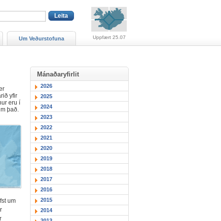
Viðvaranir (engin viðv
Uppfært 25.07
Um Veðurstofuna
Mánaðaryfirlit
2026
er
ið yfir
2025
ur eru í
2024
 um það.
2023
2022
2021
2020
2019
2018
2017
2016
2015
fst um
r
2014
r
2013