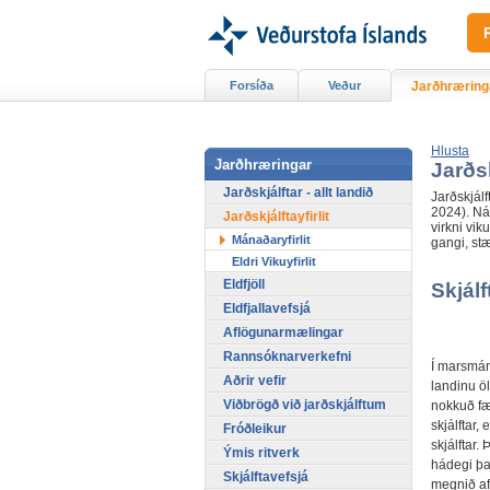
Forsíða
Veður
Jarðhræring
Hlusta
Jarðhræringar
Jarðsk
Jarðskjálftar - allt landið
Jarðskjálf
2024). Nát
Jarðskjálftayfirlit
virkni vik
Mánaðaryfirlit
gangi, stæ
Eldri Vikuyfirlit
Eldfjöll
Skjálf
Eldfjallavefsjá
Aflögunarmælingar
Rannsóknarverkefni
Í marsmán
Aðrir vefir
landinu öl
Viðbrögð við jarðskjálftum
nokkuð fær
skjálftar,
Fróðleikur
skjálftar
Ýmis ritverk
hádegi þan
Skjálftavefsjá
megnið af 