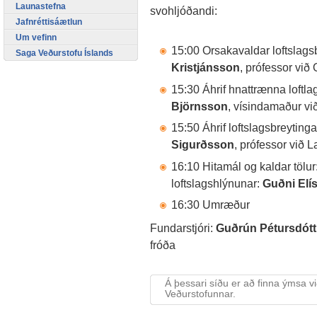
Launastefna
svohljóðandi:
Jafnréttisáætlun
Um vefinn
15:00 Orsakavaldar loftslagsb
Saga Veðurstofu Íslands
Kristjánsson
, prófessor við
15:30 Áhrif hnattrænna loftla
Björnsson
, vísindamaður vi
15:50 Áhrif loftslagsbreytinga
Sigurðsson
, prófessor við
16:10 Hitamál og kaldar tölu
loftslagshlýnunar:
Guðni Elí
16:30 Umræður
Fundarstjóri:
Guðrún Pétursdótt
fróða
Á þessari síðu er að finna ýmsa v
Veðurstofunnar.