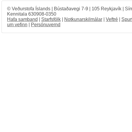
© Veðurstofa Íslands | Bústaðavegi 7-9 | 105 Reykjavík | Sí
Kennitala 630908-0350
Hafa samband
|
Starfsfólk
|
Notkunarskilmálar
|
Veftré
|
Spur
um vefinn
|
Persónuvernd