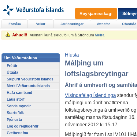
Reykjanesskagi
Sólmyr
Forsíða
Veður
Jarðhræringar
Vatnafar
Ofanflóð
Athugið
Auknar líkur á skriðuföllum á Ströndum
Meira
Hlusta
Um Veðurstofuna
Málþing um
Fréttir
loftslagsbreytingar
Útgáfa
Skipurit Veðurstofu Íslands
Áhrif á umhverfi og samfél
Merki Veðurstofu Íslands
Hafa samband
Vísindafélag Íslendinga
stendur fy
Laus störf
málþingi um áhrif hnattrænna
Senda myndir
loftslagsbreytinga á umhverfið og
Starfsfólk
samfélag manna föstudaginn 16.
Þjónusta
nóvember 2012 kl 15-17.
Lög og reglugerðir
Gæðastefna
Málþingið fer fram í sal V101 í
Há