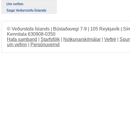
Um vefinn
Saga Veðurstofu Íslands
© Veðurstofa Íslands | Bústaðavegi 7-9 | 105 Reykjavík | Sí
Kennitala 630908-0350
Hafa samband
|
Starfsfólk
|
Notkunarskilmálar
|
Veftré
|
Spur
um vefinn
|
Persónuvernd