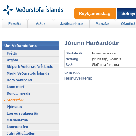
Reykjanesskagi
Sólmyr
Forsíða
Veður
Jarðhræringar
Vatnafar
Ofanflóð
Jórunn Harðardóttir
Um Veðurstofuna
Fréttir
Starfsheiti:
Rannsóknastjóri
Netfang:
jorunn (hjá) vedur.is
Útgáfa
Svið:
Skrifstofa forstjóra
Skipurit Veðurstofu Íslands
Verksvið:
Merki Veðurstofu Íslands
Helstu verkefni:
Hafa samband
Laus störf
Senda myndir
Starfsfólk
Þjónusta
Lög og reglugerðir
Gæðastefna
Launastefna
Jafnréttisáætlun