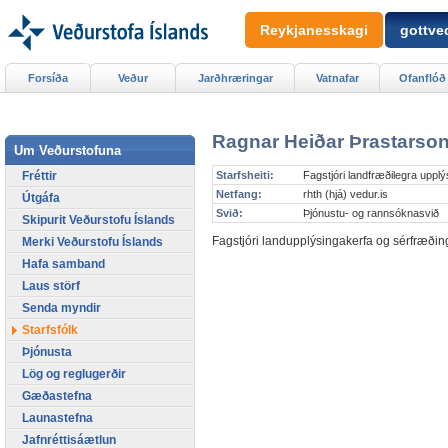
Reykjanesskagi
gottved
Forsíða
Veður
Jarðhræringar
Vatnafar
Ofanflóð
Ragnar Heiðar Þrastarso
Um Veðurstofuna
Fréttir
Starfsheiti:
Fagstjóri landfræðilegra uppl
Netfang:
rhth (hjá) vedur.is
Útgáfa
Svið:
Þjónustu- og rannsóknasvið
Skipurit Veðurstofu Íslands
Fagstjóri landupplýsingakerfa og sérfræðin
Merki Veðurstofu Íslands
Hafa samband
Laus störf
Senda myndir
Starfsfólk
Þjónusta
Lög og reglugerðir
Gæðastefna
Launastefna
Jafnréttisáætlun