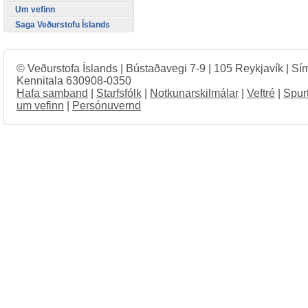
Um vefinn
Saga Veðurstofu Íslands
© Veðurstofa Íslands | Bústaðavegi 7-9 | 105 Reykjavík | Sí
Kennitala 630908-0350
Hafa samband
|
Starfsfólk
|
Notkunarskilmálar
|
Veftré
|
Spur
um vefinn
|
Persónuvernd