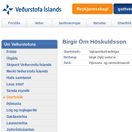
Reykjanesskagi
gottved
Forsíða
Veður
Jarðhræringar
Vatnafar
Ofanflóð
Birgir Örn Höskuldsson
Um Veðurstofuna
Fréttir
Starfsheiti:
Vaktaveðurfræðingur
Netfang:
birgir (hjá) vedur.is
Útgáfa
Svið:
Þjónustu- og rannsóknasvið
Skipurit Veðurstofu Íslands
Merki Veðurstofu Íslands
Hafa samband
Laus störf
Senda myndir
Starfsfólk
Þjónusta
Lög og reglugerðir
Gæðastefna
Launastefna
Jafnréttisáætlun