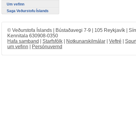
Um vefinn
Saga Veðurstofu Íslands
© Veðurstofa Íslands | Bústaðavegi 7-9 | 105 Reykjavík | Sí
Kennitala 630908-0350
Hafa samband
|
Starfsfólk
|
Notkunarskilmálar
|
Veftré
|
Spur
um vefinn
|
Persónuvernd