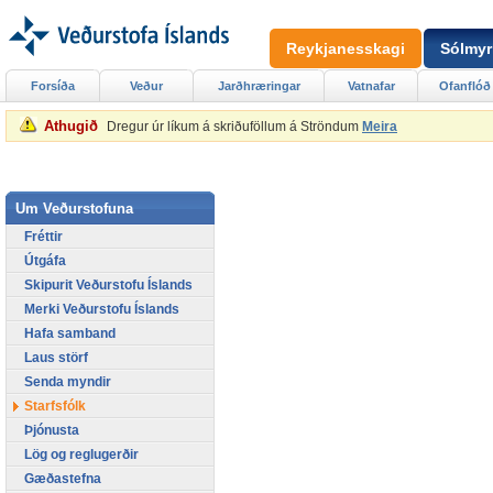
Reykjanesskagi
Sólmyr
Forsíða
Veður
Jarðhræringar
Vatnafar
Ofanflóð
Athugið
Dregur úr líkum á skriðuföllum á Ströndum
Meira
Um Veðurstofuna
Fréttir
Útgáfa
Skipurit Veðurstofu Íslands
Merki Veðurstofu Íslands
Hafa samband
Laus störf
Senda myndir
Starfsfólk
Þjónusta
Lög og reglugerðir
Gæðastefna