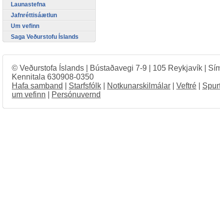
Launastefna
Jafnréttisáætlun
Um vefinn
Saga Veðurstofu Íslands
© Veðurstofa Íslands | Bústaðavegi 7-9 | 105 Reykjavík | Sí
Kennitala 630908-0350
Hafa samband
|
Starfsfólk
|
Notkunarskilmálar
|
Veftré
|
Spur
um vefinn
|
Persónuvernd