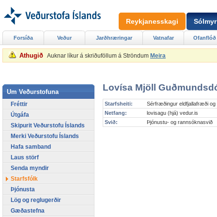
Reykjanesskagi
Sólmyr
Forsíða
Veður
Jarðhræringar
Vatnafar
Ofanflóð
Athugið
Auknar líkur á skriðuföllum á Ströndum
Meira
Lovísa Mjöll Guðmundsdó
Um Veðurstofuna
Fréttir
Starfsheiti:
Sérfræðingur eldfjallafræði o
Netfang:
lovisagu (hjá) vedur.is
Útgáfa
Svið:
Þjónustu- og rannsóknasvið
Skipurit Veðurstofu Íslands
Merki Veðurstofu Íslands
Hafa samband
Laus störf
Senda myndir
Starfsfólk
Þjónusta
Lög og reglugerðir
Gæðastefna