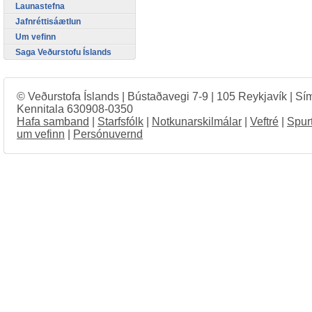
Launastefna
Jafnréttisáætlun
Um vefinn
Saga Veðurstofu Íslands
© Veðurstofa Íslands | Bústaðavegi 7-9 | 105 Reykjavík | Sí
Kennitala 630908-0350
Hafa samband
|
Starfsfólk
|
Notkunarskilmálar
|
Veftré
|
Spur
um vefinn
|
Persónuvernd