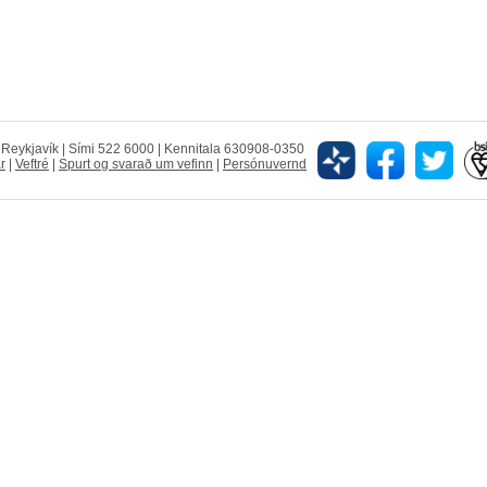
5 Reykjavík | Sími 522 6000 | Kennitala 630908-0350
r
|
Veftré
|
Spurt og svarað um vefinn
|
Persónuvernd