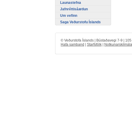
Launastefna
Jafnréttisáætlun
Um vefinn
Saga Veðurstofu Íslands
© Veðurstofa Íslands | Bústaðavegi 7-9 | 10
Hafa samband
|
Starfsfólk
|
Notkunarskilmála