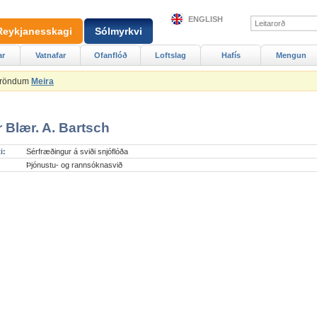
ENGLISH
Reykjanesskagi
Sólmyrkvi
ar
Vatnafar
Ofanflóð
Loftslag
Hafís
Mengun
Ströndum
Meira
 Blær. A. Bartsch
i:
Sérfræðingur á sviði snjóflóða
Þjónustu- og rannsóknasvið