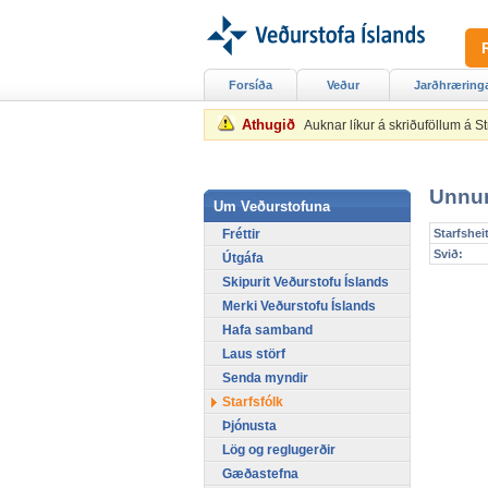
Forsíða
Veður
Jarðhræring
Athugið
Auknar líkur á skriðuföllum á 
Unnur
Um Veðurstofuna
Fréttir
Starfsheit
Svið:
Útgáfa
Skipurit Veðurstofu Íslands
Merki Veðurstofu Íslands
Hafa samband
Laus störf
Senda myndir
Starfsfólk
Þjónusta
Lög og reglugerðir
Gæðastefna