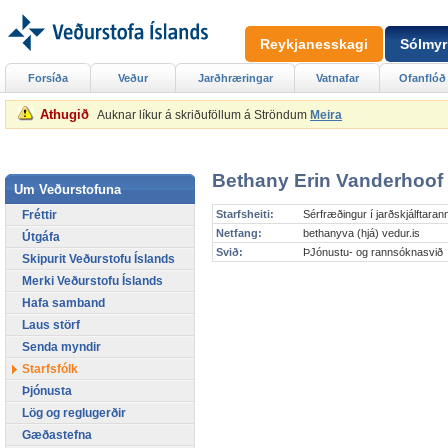
Reykjanesskagi
Sólmyr
Forsíða
Veður
Jarðhræringar
Vatnafar
Ofanflóð
Athugið
Auknar líkur á skriðuföllum á Ströndum
Meira
Bethany Erin Vanderhoof
Um Veðurstofuna
Fréttir
Starfsheiti:
Sérfræðingur í jarðskjálftar
Netfang:
bethanyva (hjá) vedur.is
Útgáfa
Svið:
ÞJónustu- og rannsóknasvið
Skipurit Veðurstofu Íslands
Merki Veðurstofu Íslands
Hafa samband
Laus störf
Senda myndir
Starfsfólk
Þjónusta
Lög og reglugerðir
Gæðastefna