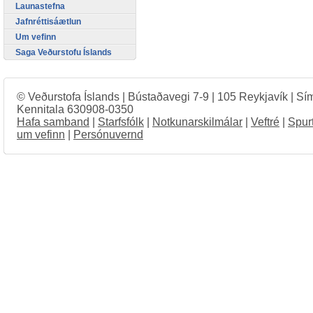
Launastefna
Jafnréttisáætlun
Um vefinn
Saga Veðurstofu Íslands
© Veðurstofa Íslands | Bústaðavegi 7-9 | 105 Reykjavík | Sí
Kennitala 630908-0350
Hafa samband
|
Starfsfólk
|
Notkunarskilmálar
|
Veftré
|
Spur
um vefinn
|
Persónuvernd