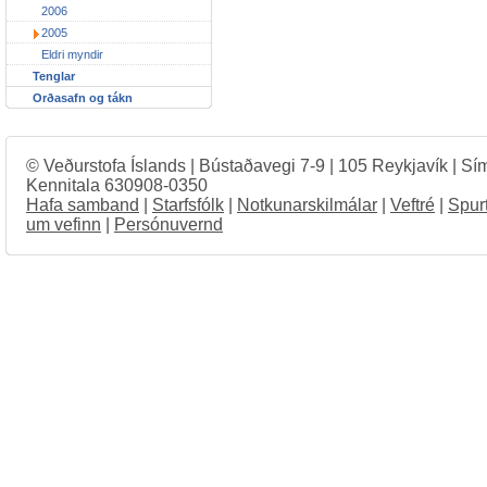
2006
2005
Eldri myndir
Tenglar
Orðasafn og tákn
© Veðurstofa Íslands | Bústaðavegi 7-9 | 105 Reykjavík | Sí
Kennitala 630908-0350
Hafa samband
|
Starfsfólk
|
Notkunarskilmálar
|
Veftré
|
Spur
um vefinn
|
Persónuvernd