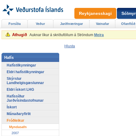
Reykjanesskagi
Sólmyr
Forsíða
Veður
Jarðhræringar
Vatnafar
Ofanflóð
Athugið
Auknar líkur á skriðuföllum á Ströndum
Meira
Hlusta
Hafís
Hafístilkynningar
Eldri hafístilkynningar
Skýrslur
Landhelgisgæslunnar
Eldri ískort LHG
Hafíssíður
Jarðvísindastofnunar
Ískort
Mánaðaryfirlit
Fróðleikur
Myndasafn
2007