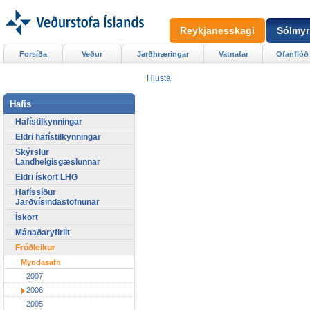
Reykjanesskagi
Sólmyr
Forsíða
Veður
Jarðhræringar
Vatnafar
Ofanflóð
Hlusta
Hafís
Hafístilkynningar
Eldri hafístilkynningar
Skýrslur
Landhelgisgæslunnar
Eldri ískort LHG
Hafíssíður
Jarðvísindastofnunar
Ískort
Mánaðaryfirlit
Fróðleikur
Myndasafn
2007
2006
2005