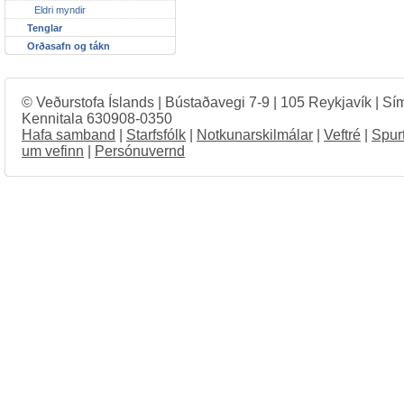
Eldri myndir
Tenglar
Orðasafn og tákn
© Veðurstofa Íslands | Bústaðavegi 7-9 | 105 Reykjavík | Sí
Kennitala 630908-0350
Hafa samband
|
Starfsfólk
|
Notkunarskilmálar
|
Veftré
|
Spur
um vefinn
|
Persónuvernd