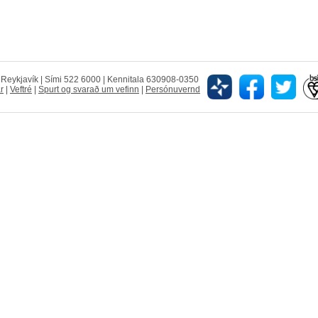
5 Reykjavík | Sími 522 6000 | Kennitala 630908-0350
r
|
Veftré
|
Spurt og svarað um vefinn
|
Persónuvernd