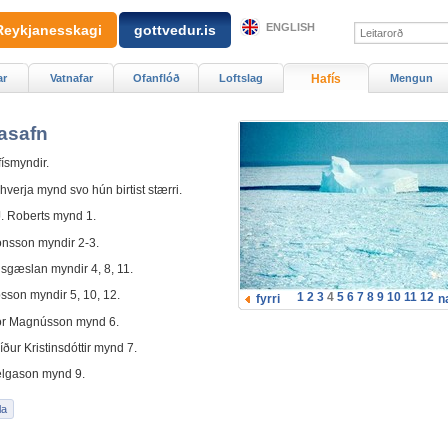
ENGLISH
Reykjanesskagi
gottvedur.is
ar
Vatnafar
Ofanflóð
Loftslag
Hafís
Mengun
asafn
ísmyndir.
hverja mynd svo hún birtist stærri.
. Roberts mynd 1.
nsson myndir 2-3.
sgæslan myndir 4, 8, 11.
sson myndir 5, 10, 12.
1
2
3
4
5
6
7
8
9
10
11
12
fyrri
n
ór Magnússon mynd 6.
ður Kristinsdóttir mynd 7.
lgason mynd 9.