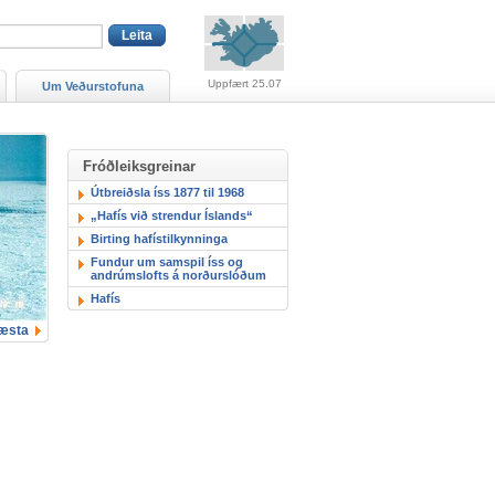
Viðvaranir (engin viðv
Uppfært 25.07
Um Veðurstofuna
Fróðleiksgreinar
Útbreiðsla íss 1877 til 1968
„Hafís við strendur Íslands“
Birting hafístilkynninga
Fundur um samspil íss og
andrúmslofts á norðurslóðum
Hafís
æsta