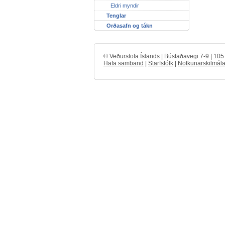
Eldri myndir
Tenglar
Orðasafn og tákn
© Veðurstofa Íslands | Bústaðavegi 7-9 | 10
Hafa samband
|
Starfsfólk
|
Notkunarskilmála