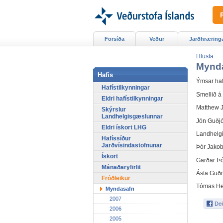
Forsíða
Veður
Jarðhræring
Hlusta
Mynd
Hafís
Ýmsar haf
Hafístilkynningar
Smellið á 
Eldri hafístilkynningar
Matthew J
Skýrslur
Landhelgisgæslunnar
Jón Guðjó
Eldri ískort LHG
Landhelgi
Hafíssíður
Jarðvísindastofnunar
Þór Jakob
Ískort
Garðar Þ
Mánaðaryfirlit
Ásta Guðrí
Fróðleikur
Tómas He
Myndasafn
2007
2006
2005