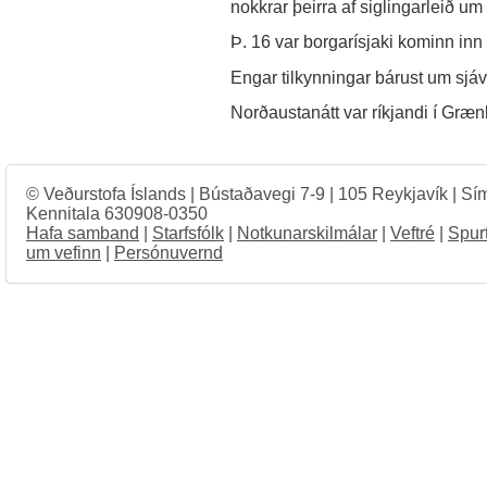
nokkrar þeirra af siglingarleið um
Þ. 16 var borgarísjaki kominn inn 
Engar tilkynningar bárust um sjá
Norðaustanátt var ríkjandi í Gr
© Veðurstofa Íslands | Bústaðavegi 7-9 | 105 Reykjavík | Sí
Kennitala 630908-0350
Hafa samband
|
Starfsfólk
|
Notkunarskilmálar
|
Veftré
|
Spur
um vefinn
|
Persónuvernd