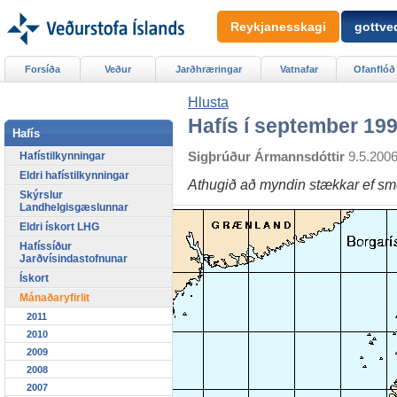
Reykjanesskagi
gottved
Forsíða
Veður
Jarðhræringar
Vatnafar
Ofanflóð
Hlusta
Hafís í september 19
Hafís
Sigþrúður Ármannsdóttir
9.5.200
Hafístilkynningar
Eldri hafístilkynningar
Athugið að myndin stækkar ef sme
Skýrslur
Landhelgisgæslunnar
Eldri ískort LHG
Hafíssíður
Jarðvísindastofnunar
Ískort
Mánaðaryfirlit
2011
2010
2009
2008
2007