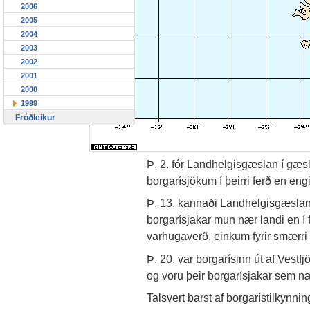
2006
2005
2004
2003
2002
2001
2000
1999
Fróðleikur
Þ. 2. fór Landhelgisgæslan í gæsl
borgarísjökum í þeirri ferð en en
Þ. 13. kannaði Landhelgisgæslan í
borgarísjakar mun nær landi en í fy
varhugaverð, einkum fyrir smærri 
Þ. 20. var borgarísinn út af Ves
og voru þeir borgarísjakar sem næ
Talsvert barst af borgarístilkyn