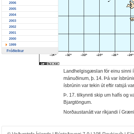
2006
2005
2004
2003
2002
2001
2000
1999
Fróðleikur
Landhelgisgæslan fór einu sinni í 
mánuðinum, þ. 14. Þá var ísbrúni
ísbrúnin var tekin út eftir ratsjá va
Þ. 17. tilkynnti skip um hafís og
Bjargtöngum.
Norðaustanátt var ríkjandi í Græ