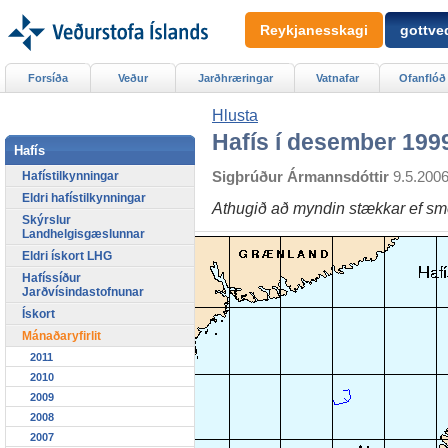
Reykjanesskagi
gottved
Forsíða
Veður
Jarðhræringar
Vatnafar
Ofanflóð
Hlusta
Hafís í desember 199
Hafís
Sigþrúður Ármannsdóttir
9.5.200
Hafístilkynningar
Eldri hafístilkynningar
Athugið að myndin stækkar ef sme
Skýrslur
Landhelgisgæslunnar
Eldri ískort LHG
Hafíssíður
Jarðvísindastofnunar
Ískort
Mánaðaryfirlit
2011
2010
2009
2008
2007