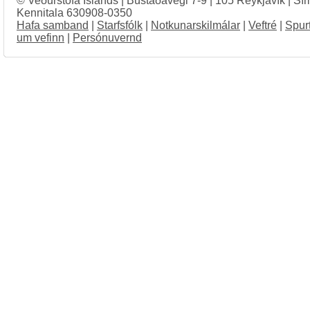
© Veðurstofa Íslands | Bústaðavegi 7-9 | 105 Reykjavík | Sí
Kennitala 630908-0350
Hafa samband
|
Starfsfólk
|
Notkunarskilmálar
|
Veftré
|
Spur
um vefinn
|
Persónuvernd