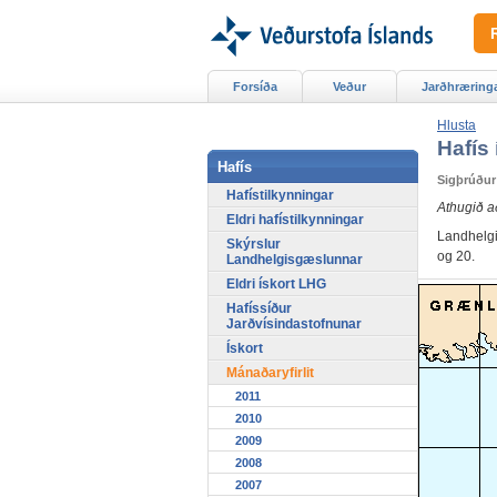
Forsíða
Veður
Jarðhræring
Hlusta
Hafís 
Hafís
Sigþrúður
Hafístilkynningar
Athugið a
Eldri hafístilkynningar
Landhelgis
Skýrslur
og 20.
Landhelgisgæslunnar
Eldri ískort LHG
Hafíssíður
Jarðvísindastofnunar
Ískort
Mánaðaryfirlit
2011
2010
2009
2008
2007