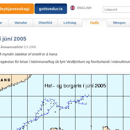
ENGLISH
Reykjanesskagi
gottvedur.is
ar
Vatnafar
Ofanflóð
Loftslag
Hafís
Mengun
í júní 2005
 Ármannsdóttir
5.5.2006
ð myndin stækkar ef smellt er á hana.
gæslan fór tvisar í ískönnunarflug úti fyrir Vestfjörðum og Norðurlandi í mánuðinum