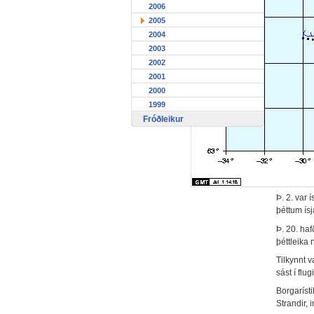
2006
2005
2004
2003
2002
2001
2000
1999
Fróðleikur
Þ. 2. var
þéttum ísj
Þ. 20. haf
þéttleika 
Tilkynnt v
sást í flu
Borgarísti
Strandir, 