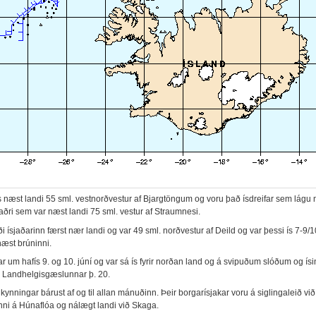
 ís næst landi 55 sml. vestnorðvestur af Bjargtöngum og voru það ísdreifar sem lág
aðri sem var næst landi 75 sml. vestur af Straumnesi.
ði ísjaðarinn færst nær landi og var 49 sml. norðvestur af Deild og var þessi ís 7-9/
næst brúninni.
ar um hafís 9. og 10. júní og var sá ís fyrir norðan land og á svipuðum slóðum og ís
gi Landhelgisgæslunnar þ. 20.
lkynningar bárust af og til allan mánuðinn. Þeir borgarísjakar voru á siglingaleið við
inni á Húnaflóa og nálægt landi við Skaga.