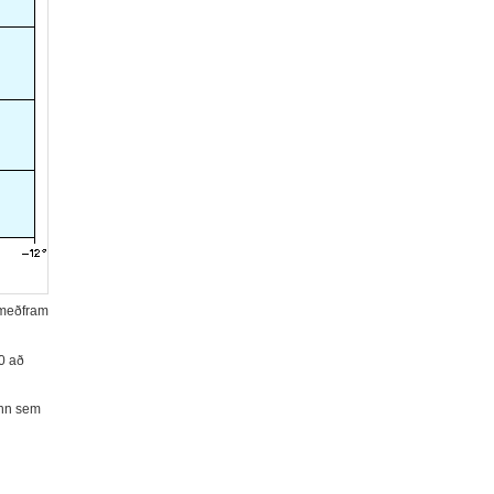
u meðfram
10 að
inn sem