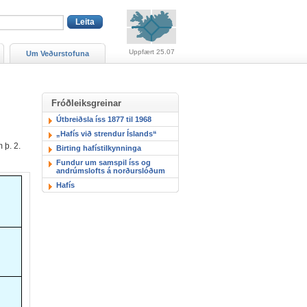
Viðvaranir (engin viðv
Uppfært 25.07
Um Veðurstofuna
Fróðleiksgreinar
Útbreiðsla íss 1877 til 1968
„Hafís við strendur Íslands“
 þ. 2.
Birting hafístilkynninga
Fundur um samspil íss og
andrúmslofts á norðurslóðum
Hafís