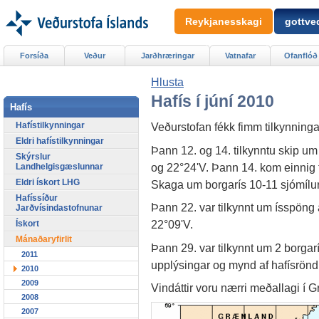
Reykjanesskagi
gottved
Forsíða
Veður
Jarðhræringar
Vatnafar
Ofanflóð
Hlusta
Hafís í júní 2010
Hafís
Hafístilkynningar
Veðurstofan fékk fimm tilkynning
Eldri hafístilkynningar
Þann 12. og 14. tilkynntu skip u
Skýrslur
og 22°24'V. Þann 14. kom einnig t
Landhelgisgæslunnar
Eldri ískort LHG
Skaga um borgarís 10-11 sjómílur
Hafíssíður
Þann 22. var tilkynnt um ísspöng 
Jarðvísindastofnunar
22°09'V.
Ískort
Mánaðaryfirlit
Þann 29. var tilkynnt um 2 borgar
2011
upplýsingar og mynd af hafísröndin
2010
2009
Vindáttir voru nærri meðallagi í
2008
2007