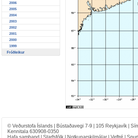
2006
2005
2004
2003
2002
2001
2000
1999
Fróðleikur
© Veðurstofa Íslands | Bústaðavegi 7-9 | 105 Reykjavík | Sí
Kennitala 630908-0350
Hafa samband
|
Starfsfólk
|
Notkunarskilmálar
|
Veftré
|
Spur