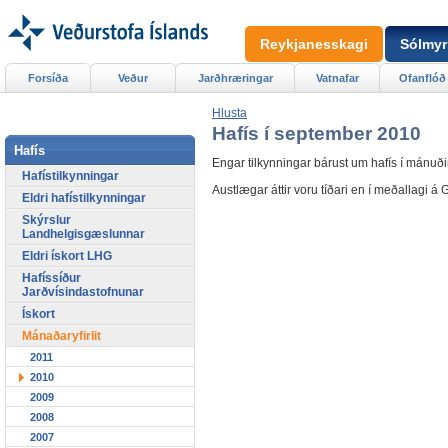
Reykjanesskagi
Sólmyr
Forsíða
Veður
Jarðhræringar
Vatnafar
Ofanflóð
Hlusta
Hafís í september 2010
Hafís
Engar tilkynningar bárust um hafís í mánuð
Hafístilkynningar
Austlægar áttir voru tíðari en í meðallagi 
Eldri hafístilkynningar
Skýrslur
Landhelgisgæslunnar
Eldri ískort LHG
Hafíssíður
Jarðvísindastofnunar
Ískort
Mánaðaryfirlit
2011
2010
2009
2008
2007