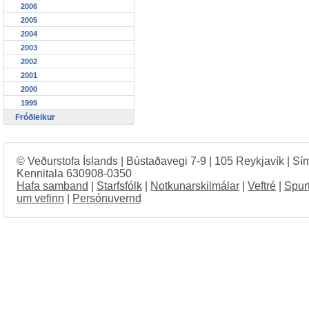
2006
2005
2004
2003
2002
2001
2000
1999
Fróðleikur
© Veðurstofa Íslands | Bústaðavegi 7-9 | 105 Reykjavík | Sí
Kennitala 630908-0350
Hafa samband
|
Starfsfólk
|
Notkunarskilmálar
|
Veftré
|
Spur
um vefinn
|
Persónuvernd