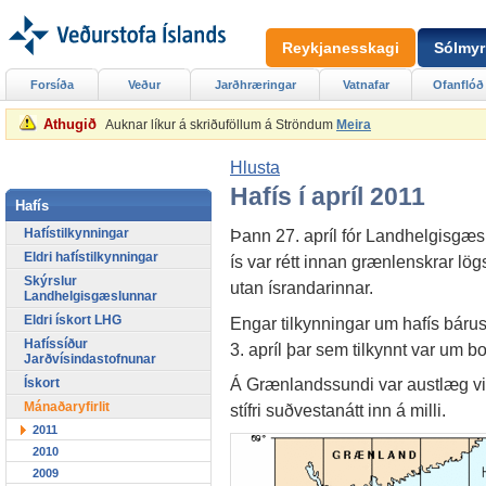
Reykjanesskagi
Sólmyr
Forsíða
Veður
Jarðhræringar
Vatnafar
Ofanflóð
Athugið
Auknar líkur á skriðuföllum á Ströndum
Meira
Hlusta
Hafís í apríl 2011
Hafís
Hafístilkynningar
Þann 27. apríl fór Landhelgisgæsla
Eldri hafístilkynningar
ís var rétt innan grænlenskrar lögs
Skýrslur
utan ísrandarinnar.
Landhelgisgæslunnar
Eldri ískort LHG
Engar tilkynningar um hafís bárust
Hafíssíður
3. apríl þar sem tilkynnt var um b
Jarðvísindastofnunar
Á Grænlandssundi var austlæg vi
Ískort
Mánaðaryfirlit
stífri suðvestanátt inn á milli.
2011
2010
2009