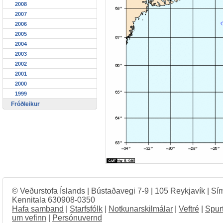
2008
2007
2006
2005
2004
2003
2002
2001
2000
1999
Fróðleikur
© Veðurstofa Íslands | Bústaðavegi 7-9 | 105 Reykjavík | Sí
Kennitala 630908-0350
Hafa samband
|
Starfsfólk
|
Notkunarskilmálar
|
Veftré
|
Spur
um vefinn
|
Persónuvernd