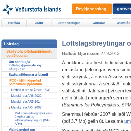
Reykjanesskagi
gottved
Forsíða
Veður
Jarðhræringar
Vatnafar
Ofanflóð
Loftslagsbreytingar o
Loftslag
Skrifstofa loftslagsþjónustu
Halldór Björnsson
27.9.2013
og aðlögunar
Um skrifstofu
Á nokkurra ára fresti birtir vísinda
loftslagsþjónustu og
aðlögunar
um ástand þekkingar hverju sinni. 
Staða aðlögunar á Íslandi
yfirlitsskýrsla, á ensku Assessme
IPCC - Milliríkjanefnd
yfirlitsskýrslunnar á sér stað í n
Sameinuðu þjóðanna
Umfjöllun um skýrslur IPCC
sjálfstætt rit. Jafnframt því sem 
Matskýrsla AR6 2022
gefin út stutt greinargerð sem nef
Matskýrsla AR5 2014
(
Summary for Policymakers
, SPM
Matskýrsla AR4 2007
Mat á vísindalegri þekkingu
Snemma í febrúar 2007 skilaði WG
á veðurfari og
loftslagsbreytingum (WGI,
(pdf 3,7 Mb) gefin út. Lesa má
umf
AR4)
Vísindanefnd um
Snemma í apríl skilaði WG2 sinni s