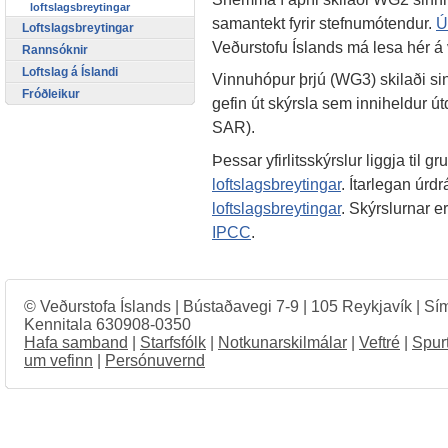
loftslagsbreytingar
samantekt fyrir stefnumótendur.
Ú
Loftslagsbreytingar
Veðurstofu Íslands má lesa hér á
Rannsóknir
Loftslag á Íslandi
Vinnuhópur þrjú (WG3) skilaði sin
Fróðleikur
gefin út skýrsla sem inniheldur ú
SAR).
Þessar yfirlitsskýrslur liggja til 
loftslagsbreytingar
. Ítarlegan úrdr
loftslagsbreytingar
. Skýrslurnar e
IPCC
.
© Veðurstofa Íslands | Bústaðavegi 7-9 | 105 Reykjavík | Sí
Kennitala 630908-0350
Hafa samband
|
Starfsfólk
|
Notkunarskilmálar
|
Veftré
|
Spur
um vefinn
|
Persónuvernd