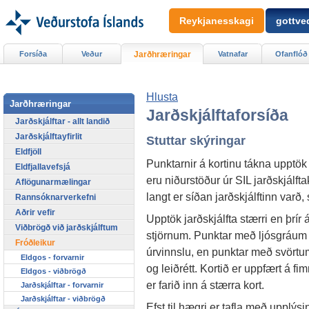
Reykjanesskagi
gottved
Forsíða
Veður
Jarðhræringar
Vatnafar
Ofanflóð
Hlusta
Jarðhræringar
Jarðskjálftaforsíða
Jarðskjálftar - allt landið
Jarðskjálftayfirlit
Stuttar skýringar
Eldfjöll
Punktarnir á kortinu tákna upptök
Eldfjallavefsjá
eru niðurstöður úr SIL jarðskjálfta
Aflögunarmælingar
langt er síðan jarðskjálftinn var
Rannsóknarverkefni
Aðrir vefir
Upptök jarðskjálfta stærri en þr
Viðbrögð við jarðskjálftum
stjörnum. Punktar með ljósgráum hr
Fróðleikur
úrvinnslu, en punktar með svörtum
Eldgos - forvarnir
og leiðrétt. Kortið er uppfært á fi
Eldgos - viðbrögð
er farið inn á stærra kort.
Jarðskjálftar - forvarnir
Jarðskjálftar - viðbrögð
Efst til hægri er tafla með uppl