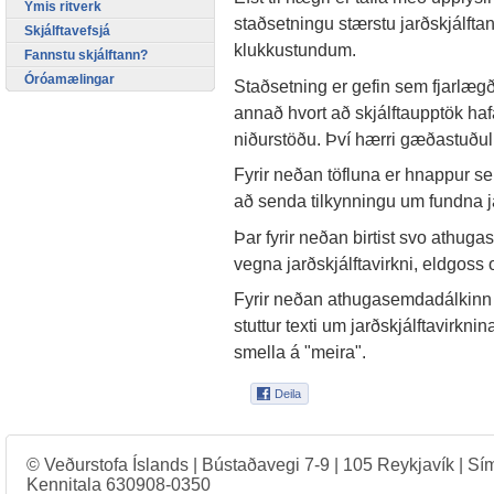
Ýmis ritverk
staðsetningu stærstu jarðskjálfta
Skjálftavefsjá
klukkustundum.
Fannstu skjálftann?
Óróamælingar
Staðsetning er gefin sem fjarlægð
annað hvort að skjálftaupptök hafa
niðurstöðu. Því hærri gæðastuðul
Fyrir neðan töfluna er hnappur s
að senda tilkynningu um fundna ja
Þar fyrir neðan birtist svo athug
vegna jarðskjálftavirkni, eldgoss o
Fyrir neðan athugasemdadálkinn er 
stuttur texti um jarðskjálftavirkn
smella á "meira".
© Veðurstofa Íslands | Bústaðavegi 7-9 | 105 Reykjavík | Sí
Kennitala 630908-0350