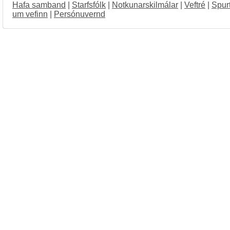
Hafa samband
|
Starfsfólk
|
Notkunarskilmálar
|
Veftré
|
Spur
um vefinn
|
Persónuvernd