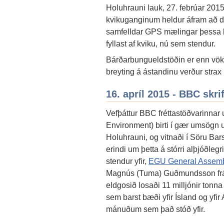
Holuhrauni lauk, 27. febrúar 2015.
kvikuganginum heldur áfram að d
samfelldar GPS mælingar þessa la
fyllast af kviku, nú sem stendur.
Bárðarbungueldstöðin er enn vök
breyting á ástandinu verður strax l
16. apríl 2015 - BBC skr
Vefþáttur BBC fréttastöðvarinnar
Environment) birti í gær umsögn
Holuhrauni, og vitnaði í Söru Bars
erindi um þetta á stórri alþjóðle
stendur yfir,
EGU General Assem
Magnús (Tuma) Guðmundsson frá 
eldgosið losaði 11 milljónir tonna 
sem barst bæði yfir Ísland og yfir 
mánuðum sem það stóð yfir.