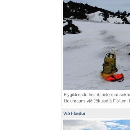
Flygildi endurheimt, nokkrum sekún
Holuhrauns við Jökulsá á Fjöllum.
Við Flæður