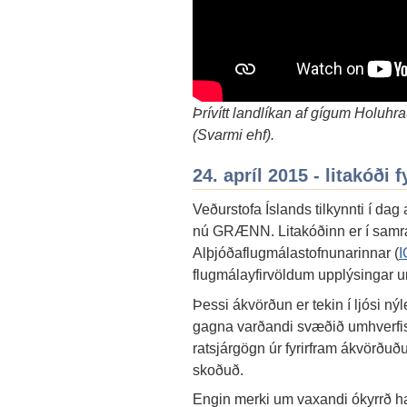
Þrívítt landlíkan af gígum Holuh
(Svarmi ehf).
24. apríl 2015 - litakóði 
Veðurstofa Íslands tilkynnti í dag
nú GRÆNN. Litakóðinn er í samræ
Alþjóðaflugmálastofnunarinnar (
flugmálayfirvöldum upplýsingar um
Þessi ákvörðun er tekin í ljósi ný
gagna varðandi svæðið umhverfis 
ratsjárgögn úr fyrirfram ákvörðuð
skoðuð.
Engin merki um vaxandi ókyrrð ha