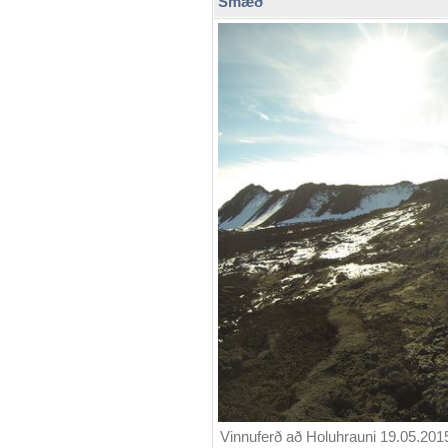
Smæð
Vinnuferð að Holuhrauni 19.05.201