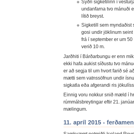
Syðri sigketilinn í vestu
undanfarna tvo mánuði en
lítið breyst.
Sigketill sem myndaðist s
gosi undir jöklinum seint
frá í september er um 5
verið 10 m.
Jarðhiti í Bárðarbungu er enn mikl
ekki hafa aukist síðustu tvo mán
er að segja til um hvort farið sé
mætti sem vatnssöfnun undir ísn
sigkatla eða afgerandi ris jökulíss
Einnig voru nokkur snið mæld í hr
rúmmálsbreytingar eftir 21. janúa
mælingum.
11. apríl 2015 - ferðame
Samkvæmt netmiðli Iceland Reve