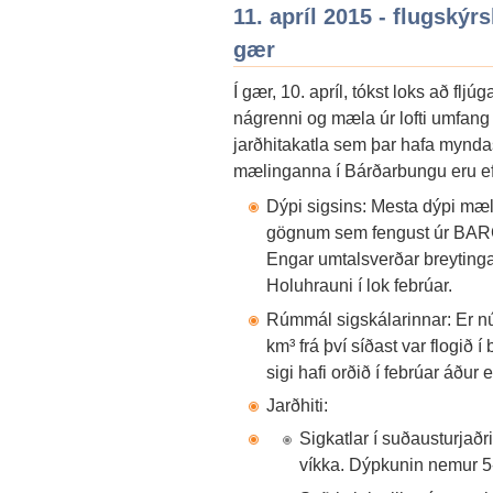
11. apríl 2015 - flugskýr
gær
Í gær, 10. apríl, tókst loks að f
nágrenni og mæla úr lofti umfang
jarðhitakatla sem þar hafa mynd
mælinganna í Bárðarbungu eru eft
Dýpi sigsins: Mesta dýpi mæl
gögnum sem fengust úr BARC 
Engar umtalsverðar breytingar
Holuhrauni í lok febrúar.
Rúmmál sigskálarinnar: Er nú
km³ frá því síðast var flogið 
sigi hafi orðið í febrúar áður 
Jarðhiti:
Sigkatlar í suðausturjað
víkka. Dýpkunin nemur 5