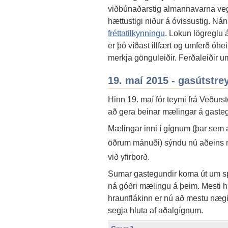
viðbúnaðarstig almannavarna veg
hættustigi niður á óvissustig. Nán
fréttatilkynningu
. Lokun lögreglu 
er þó víðast illfært og umferð óhe
merkja gönguleiðir. Ferðaleiðir u
19. maí 2015 - gasútstre
Hinn 19. maí fór teymi frá Veðurst
að gera beinar mælingar á gast
Mælingar inni í gígnum (þar sem 
öðrum mánuði) sýndu nú aðeins m
við yfirborð.
Sumar gastegundir koma út um spr
ná góðri mælingu á þeim. Mesti h
hraunflákinn er nú að mestu nægil
segja hluta af aðalgígnum.