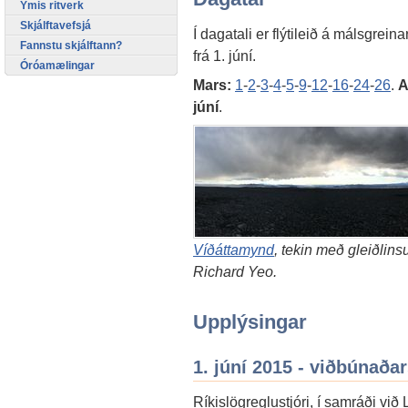
Ýmis ritverk
Skjálftavefsjá
Í dagatali er flýtileið á málsgrein
Fannstu skjálftann?
frá 1. júní.
Óróamælingar
Mars:
1
-
2
-
3
-
4
-
5
-
9
-
12
-
16
-
24
-
26
.
A
júní
.
Víðáttamynd
, tekin með gleiðlin
Richard Yeo.
Upplýsingar
1. júní 2015 - viðbúnaða
Ríkislögreglustjóri, í samráði við