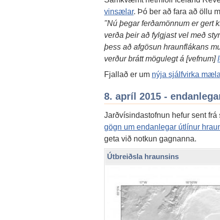
vinsælar
. Þó ber að fara að öllu
"Nú þegar ferðamönnum er gert kle
verða þeir að fylgjast vel með st
þess að afgösun hraunflákans m
verður brátt mögulegt á [vefnum]
Fjallað er um
nýja sjálfvirka mæl
8. apríl 2015 - endanlega
Jarðvísindastofnun hefur sent fr
gögn um endanlegar útlínur hrau
geta við notkun gagnanna.
Útbreiðsla hraunsins