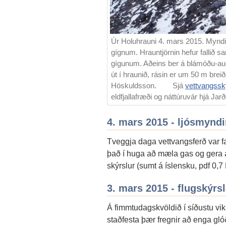
Úr Holuhrauni 4. mars 2015. Myndin 
gígnum. Hrauntjörnin hefur fallið 
gígunum. Aðeins ber á blámóðu-aug
út í hraunið, rásin er um 50 m brei
Höskuldsson. Sjá
vettvangssk
eldfjallafræði og náttúruvár hjá Jar
4. mars 2015 - ljósmyndir
Tveggja daga vettvangsferð var f
það í huga að mæla gas og gera 
skýrslur (sumt á íslensku, pdf 0
3. mars 2015 - flugskýrs
Á fimmtudagskvöldið í síðustu viku 
staðfesta þær fregnir að enga gló