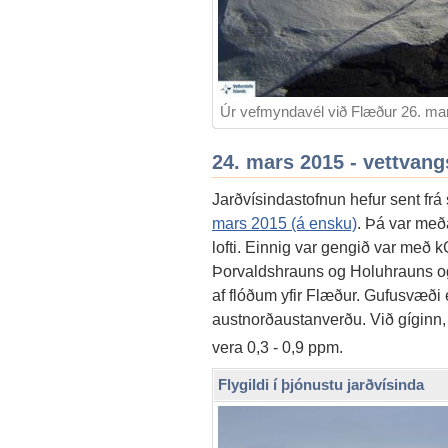
Úr vefmyndavél við Flæður 26. mar
24. mars 2015 - vettvang
Jarðvísindastofnun hefur sent frá
mars 2015 (á ensku)
. Þá var meða
lofti. Einnig var gengið var með kG
Þorvaldshrauns og Holuhrauns og 
af flóðum yfir Flæður. Gufusvæði 
austnorðaustanverðu. Við gíginn, 
vera 0,3 - 0,9 ppm.
Flygildi í þjónustu jarðvísinda