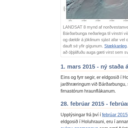
LANDSAT 8 mynd af norðvestanverð
Bárðarbunga neðarlega til vinstri vi
og dældir á jöklinum sjást afar vel
dauft sé yfir gígunum.
Stækkanleg
að óþjálfuðu auga gæti virst sem s
1. mars 2015 - ný staða
Eins og fyrr segir, er eldgosið í 
jarðhræringum við Bárðarbungu, 
firnastórum hraunflákanum.
28. febrúar 2015 - febr
Upplýsingar frá því í
febrúar 2015
eldgosið í Holuhrauni, eru í annar