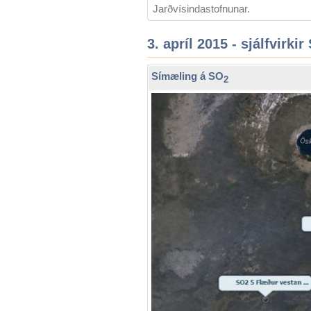
Jarðvísindastofnunar.
3. apríl 2015 - sjálfvirkir
Símæling á SO
2