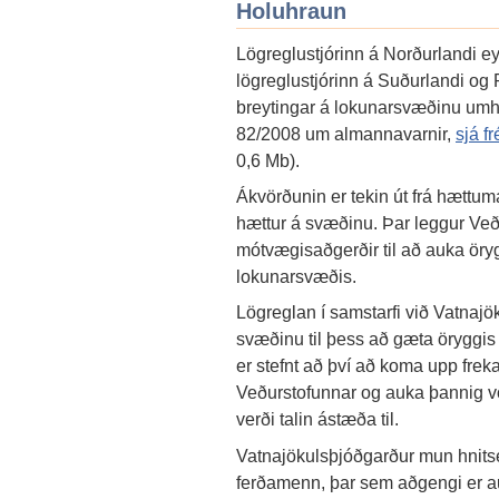
Holuhraun
Lögreglustjórinn á Norðurlandi eys
lögreglustjórinn á Suðurlandi og 
breytingar á lokunarsvæðinu umhve
82/2008 um almannavarnir,
sjá f
0,6 Mb).
Ákvörðunin er tekin út frá hættum
hættur á svæðinu. Þar leggur Veður
mótvægisaðgerðir til að auka öry
lokunarsvæðis.
Lögreglan í samstarfi við Vatnaj
svæðinu til þess að gæta öryggis
er stefnt að því að koma upp frek
Veðurstofunnar og auka þannig vö
verði talin ástæða til.
Vatnajökulsþjóðgarður mun hnitse
ferðamenn, þar sem aðgengi er au