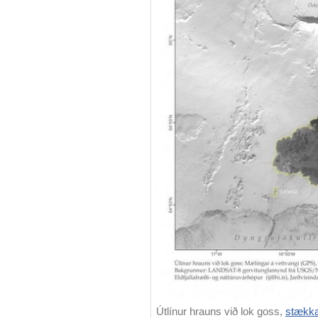
Útlínur hrauns við lok goss,
stækka