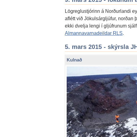
Lögreglustjórinn á Norðurlandi eys
aflétt við Jökulsárgljúfur, norðan
ekki dvelja lengi í gljúfrunum sjá
Almannavarnadeildar RLS
.
5. mars 2015 - skýrsla JH
Kulnað