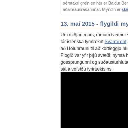
sérstakri grein en hér er Baldur B
aðalhraunrásarinnar. Myndin er
st
13. maí 2015 - flygildi 
Um miðjan mars, rúmum tveimur vi
fór íslenska fyrirtækið
Svarmi ehf
að Holuhrauni til að kortleggja 
Flogið var yfir þrjú svæði; nyrsta 
gossprungunni og suðausturhluta
sjá á vefsíðu fyrirtækisins: