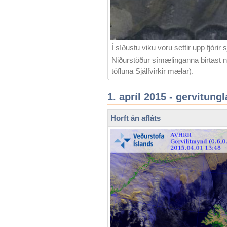
Í síðustu viku voru settir upp fjórir s
Niðurstöður símælinganna birtast 
töfluna Sjálfvirkir mælar).
1. apríl 2015 - gervitun
Horft án afláts