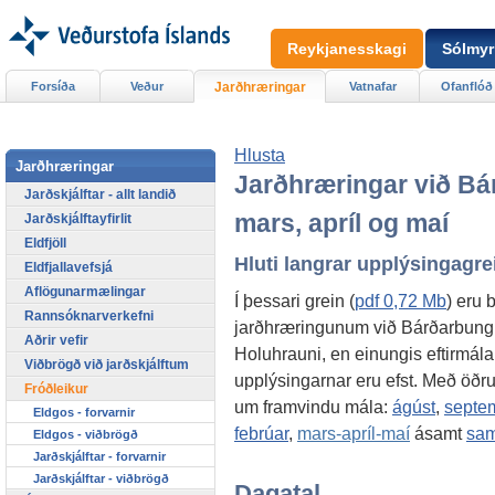
Reykjanesskagi
Sólmyr
Forsíða
Veður
Jarðhræringar
Vatnafar
Ofanflóð
Hlusta
Jarðhræringar
Jarðhræringar við Bár
Jarðskjálftar - allt landið
mars, apríl og maí
Jarðskjálftayfirlit
Eldfjöll
Hluti langrar upplýsingagre
Eldfjallavefsjá
Aflögunarmælingar
Í þessari grein (
pdf 0,72 Mb
) eru 
Rannsóknarverkefni
jarðhræringunum við Bárðarbungu,
Aðrir vefir
Holuhrauni, en einungis eftirmálar
Viðbrögð við jarðskjálftum
upplýsingarnar eru efst. Með öðru
Fróðleikur
um framvindu mála:
ágúst
,
septe
Eldgos - forvarnir
febrúar
,
mars-apríl-maí
ásamt
sam
Eldgos - viðbrögð
Jarðskjálftar - forvarnir
Jarðskjálftar - viðbrögð
Dagatal