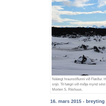
Nálægt hraunstíflunni við Flæður. 
snjó. Til hægri við miðja mynd sés
Morten S. Riishuus.
16. mars 2015 - breyting