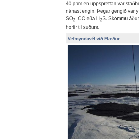
40 ppm en uppsprettan var staðbu
nánast engin. Þegar gengið var yf
SO
, CO eða H
S. Skömmu áður 
2
2
horfir til suðurs.
Vefmyndavél við Flæður