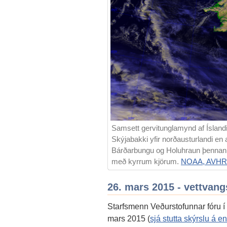
Samsett gervitunglamynd af Íslandi 
Skýjabakki yfir norðausturlandi en an
Bárðarbungu og Holuhraun þennan 
með kyrrum kjörum.
NOAA, AVH
26. mars 2015 - vettvang
Starfsmenn Veðurstofunnar fóru í 
mars 2015 (
sjá stutta skýrslu á e