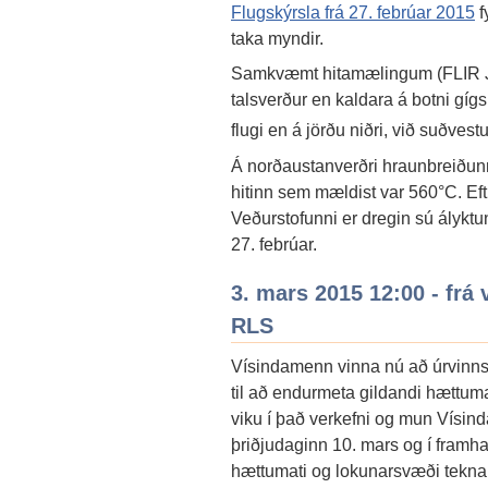
Flugskýrsla frá 27. febrúar 2015
f
taka myndir.
Samkvæmt hitamælingum (FLIR JHÍ
talsverður en kaldara á botni gí
flugi en á jörðu niðri, við suðves
Á norðaustanverðri hraunbreiðunn
hitinn sem mældist var 560°C. Ef
Veðurstofunni er dregin sú ályktu
27. febrúar.
3. mars 2015 12:00 - fr
RLS
Vísindamenn vinna nú að úrvinn
til að endurmeta gildandi hættum
viku í það verkefni og mun Vís
þriðjudaginn 10. mars og í framha
hættumati og lokunarsvæði tekna