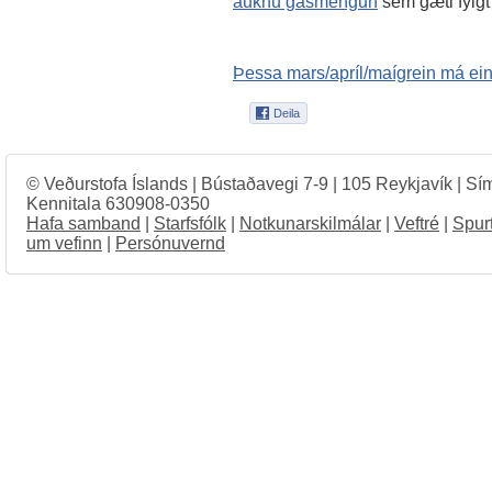
auknu gasmengun
sem gæti fylgt í
Þessa mars/apríl/maígrein má ei
© Veðurstofa Íslands | Bústaðavegi 7-9 | 105 Reykjavík | Sí
Kennitala 630908-0350
Hafa samband
|
Starfsfólk
|
Notkunarskilmálar
|
Veftré
|
Spur
um vefinn
|
Persónuvernd