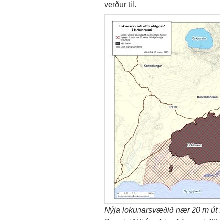
verður til.
Nýja lokunarsvæðið nær 20 m út f