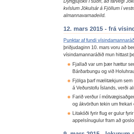
Dyngjujökli í suðri, að farvegi Jök
kvíslum Jökulsár á Fjöllum í vestri
almannavarnadeild.
12. mars 2015 - frá vís
Punktar af fundi vísindamannar
þriðjudaginn 10. mars voru að bera
vísindamannaráðið mun hittast þeg
Fjallað var um þær hættur se
Bárðarbungu og við Holuhra
Fjölga þarf mælitækjum sem 
á Veðurstofu Íslands, verði 
Farið verður í mótvægisaðger
og ákvörðun tekin um frekari 
Litakóði fyrir flug er gulur fy
appelsínugulur fram að gosl
9. mars 2015 - lokunum af